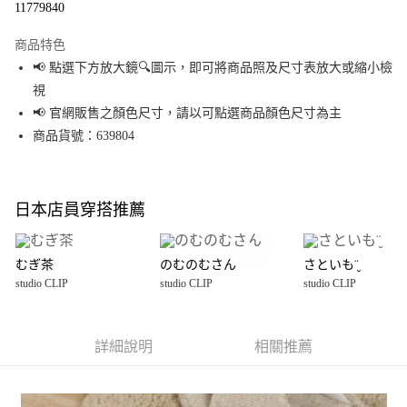
11779840
LINE Pay
商品特色
Apple Pay
📢 點選下方放大鏡🔍圖示，即可將商品照及尺寸表放大或縮小檢
視
街口支付
📢 官網販售之顏色尺寸，請以可點選商品顏色尺寸為主
悠遊付
商品貨號：639804
Google Pay
全盈+PAY
日本店員穿搭推薦
大哥付你分期
相關說明
むぎ茶
のむのむさん
さといも¨̮
【大哥付你分期使用說明】
studio CLIP
studio CLIP
studio CLIP
AFTEE先享後付
1.本服務由台灣大哥大提供，台灣大哥大用戶可立即使用無須另外申請。
2.付款方式選擇「大哥付你分期」，訂單成立後會自動跳轉到大哥付的交易
相關說明
流程，驗證手機門號後，選擇欲分期的期數、繳款截止日，確認付款後即完
【關於「AFTEE先享後付」】
成交易。
詳細說明
相關推薦
AFTEE先享後付是「在收到商品之後才付款」的支付方式。 讓您購物簡單便
運送方式
3.實際核准額度、可分期數及費用金額請依後續交易確認頁面所載為準。
利好安心！
4.訂單成立30分鐘內，如未前往確認交易或遇審核未通過，訂單將自動取
１．簡單：不需註冊會員、不需綁卡、不需儲值。
全家 取貨付款
消。如遇「轉專審核」未通過狀況，表示未達大哥付你分期系統評分，恕無
２．便利：只要手機號碼，簡訊認證，即可結帳。
法說明評估內容。