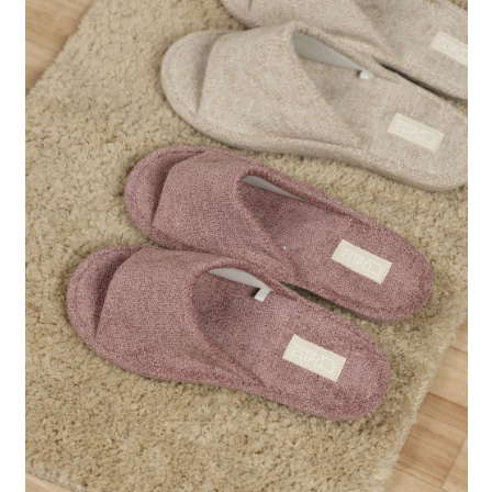
每筆NT$80，滿NT$888(含以上)免運費
３．安心：先確認商品／服務後，再付款。
【繳款方式說明】
1.分期款項不併入電信帳單，「大哥付你分期」於每月結算日後寄送繳費提
付款後 全家取貨
【「AFTEE先享後付」結帳流程】
醒簡訊。
１．於結帳方式選擇「AFTEE先享後付」後，將跳轉至「AFTEE先享後付」
每筆NT$80，滿NT$888(含以上)免運費
2.透過簡訊連結打開帳單後，可選擇「超商條碼／台灣大直營門市／銀行轉
結帳頁面，進行簡訊認證並確認金額後，即可完成結帳。
帳／街口支付／iPASS MONEY」等通路繳費。
２．訂單成立數日內，您將收到繳費通知簡訊。
7-11 取貨付款
３．收到繳費通知簡訊後14天內，點擊此簡訊中的連結，可透過四大超商／
【注意事項】
每筆NT$80，滿NT$1,500(含以上)免運費
ATM／網路銀行／等多元方式進行付款，方視為交易完成。
1.本服務係由「台灣大哥大股份有限公司」（以下簡稱本公司）所提供，讓
※ 請注意：結帳手續完成當下不需立刻繳費，但若您需要取消訂單，請聯絡
用戶於交易時，得透過本服務購買商品或服務，並由商店將買賣／分期付款
付款後 7-11取貨
購買商品的店家。未經商家同意取消之訂單仍視為有效，需透過AFTEE先享
買賣價金債權讓與本公司後，依約使用本公司帳單繳交帳款。
後付繳納相關費用。
每筆NT$80，滿NT$1,500(含以上)免運費
2.基於同意付款使用「大哥付你分期」之契約關係目的，商店將以您的個人
※ 交易是否成功請以「AFTEE先享後付 」之結帳頁面顯示為準，若有關於
資料（包含姓名、電話或地址）提供予台灣大哥大進項蒐集、處理及利用，
是否繳費成功／繳費後需取消欲退款等相關疑問，請聯繫「AFTEE先享後付
宅配
由本公司與您本人進行分期帳單所需資料之確認、核對及更正。
客戶支援中心」
https://netprotections.freshdesk.com/support/home
3.完整用戶服務條款，請詳閱以下連結：
https://oppay.tw/userRule
每筆NT$80，滿NT$1,500(含以上)免運費
【注意事項】
１．透過由恩沛科技股份有限公司提供之「AFTEE先享後付」服務完成之交
易，需依本服務之必要範圍內提供個人資料，並將交易相關給付款項請求債
權轉讓予恩沛科技股份有限公司。
２．關於個人資料處理事宜，請瀏覽以下網址：
https://aftee.tw/terms/#terms3
３．未成年的使用者請事先徵得法定代理人或監護人之同意方可使用
「AFTEE先享後付」，若未經同意申辦者引起之損失，本公司不負相關責
任。
４．使用「AFTEE先享後付」時，將依據個別帳號之用戶狀況，依本公司即
時審查核予不同之上限額度；若仍有額度不足之情形，本公司將視審查結果