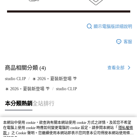
顯示電腦版詳細說明
客服
商品相關分類 (4)
查看全部
studio CLIP
☀️ 2026・夏裝新登場 🌴
☀️ 2026・夏裝新登場 🌴
studio CLIP
本分類熱銷
全站排行
本網站中使用 cookie，欲查詢有關本網站使用 cookie 方式之詳情，及若您不希望
熱門標籤
在電腦上使用 cookie 時應如何變更電腦的 cookie 設定，請參閱本網站「
隱私權條
款
」之 Cookie 聲明。您繼續使用本網站即表示您同意本公司得按本網站使用條款