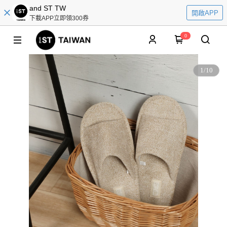
and ST TW
開啟APP
下載APP立即領300券
0
1
/
10