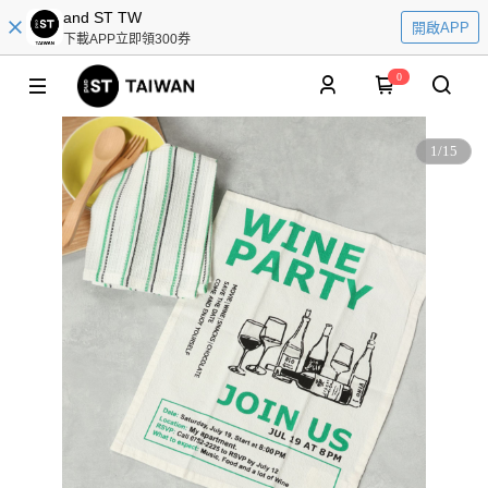
and ST TW
開啟APP
下載APP立即領300券
0
1
/
15