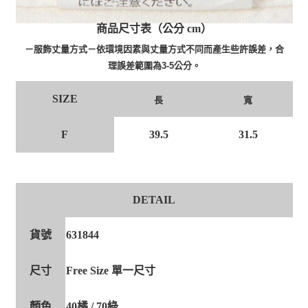
商品尺寸表（公分 cm）
－服飾丈量方式－依環境因素與丈量方式不同而產生些許誤差，合
理誤差範圍為3-5公分。
SIZE
長
寬
F
39.5
31.5
DETAIL
貨號
631844
尺寸
Free Size 單一尺寸
顏色
40橘 / 70綠