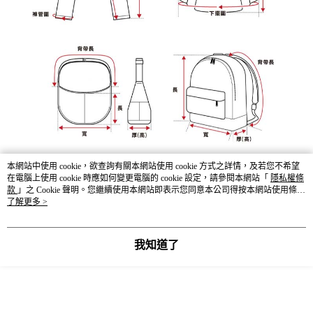
本網站中使用 cookie，欲查詢有關本網站使用 cookie 方式之詳情，及若您不希望
在電腦上使用 cookie 時應如何變更電腦的 cookie 設定，請參閱本網站「
隱私權條
款
」之 Cookie 聲明。您繼續使用本網站即表示您同意本公司得按本網站使用條款
之 Cookie 聲明使用 cookie。
了解更多 >
我知道了