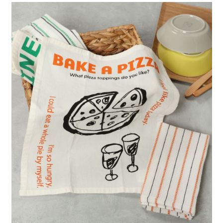
每筆NT$80，滿NT$888(含以上)免運費
３．安心：先確認商品／服務後，再付款。
【繳款方式說明】
1.分期款項不併入電信帳單，「大哥付你分期」於每月結算日後寄送繳費提
付款後 全家取貨
【「AFTEE先享後付」結帳流程】
醒簡訊。
１．於結帳方式選擇「AFTEE先享後付」後，將跳轉至「AFTEE先享後付」
每筆NT$80，滿NT$888(含以上)免運費
2.透過簡訊連結打開帳單後，可選擇「超商條碼／台灣大直營門市／銀行轉
結帳頁面，進行簡訊認證並確認金額後，即可完成結帳。
帳／街口支付／iPASS MONEY」等通路繳費。
２．訂單成立數日內，您將收到繳費通知簡訊。
7-11 取貨付款
３．收到繳費通知簡訊後14天內，點擊此簡訊中的連結，可透過四大超商／
【注意事項】
每筆NT$80，滿NT$1,500(含以上)免運費
ATM／網路銀行／等多元方式進行付款，方視為交易完成。
1.本服務係由「台灣大哥大股份有限公司」（以下簡稱本公司）所提供，讓
※ 請注意：結帳手續完成當下不需立刻繳費，但若您需要取消訂單，請聯絡
用戶於交易時，得透過本服務購買商品或服務，並由商店將買賣／分期付款
付款後 7-11取貨
購買商品的店家。未經商家同意取消之訂單仍視為有效，需透過AFTEE先享
買賣價金債權讓與本公司後，依約使用本公司帳單繳交帳款。
後付繳納相關費用。
每筆NT$80，滿NT$1,500(含以上)免運費
2.基於同意付款使用「大哥付你分期」之契約關係目的，商店將以您的個人
※ 交易是否成功請以「AFTEE先享後付 」之結帳頁面顯示為準，若有關於
資料（包含姓名、電話或地址）提供予台灣大哥大進項蒐集、處理及利用，
是否繳費成功／繳費後需取消欲退款等相關疑問，請聯繫「AFTEE先享後付
宅配
由本公司與您本人進行分期帳單所需資料之確認、核對及更正。
客戶支援中心」
https://netprotections.freshdesk.com/support/home
3.完整用戶服務條款，請詳閱以下連結：
https://oppay.tw/userRule
每筆NT$80，滿NT$1,500(含以上)免運費
【注意事項】
１．透過由恩沛科技股份有限公司提供之「AFTEE先享後付」服務完成之交
易，需依本服務之必要範圍內提供個人資料，並將交易相關給付款項請求債
權轉讓予恩沛科技股份有限公司。
２．關於個人資料處理事宜，請瀏覽以下網址：
https://aftee.tw/terms/#terms3
３．未成年的使用者請事先徵得法定代理人或監護人之同意方可使用
「AFTEE先享後付」，若未經同意申辦者引起之損失，本公司不負相關責
任。
４．使用「AFTEE先享後付」時，將依據個別帳號之用戶狀況，依本公司即
時審查核予不同之上限額度；若仍有額度不足之情形，本公司將視審查結果