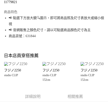
11779821
LINE Pay
商品特色
Apple Pay
📢 點選下方放大鏡🔍圖示，即可將商品照及尺寸表放大或縮小檢
視
街口支付
📢 官網販售之顏色尺寸，請以可點選商品顏色尺寸為主
悠遊付
商品貨號：631844
Google Pay
全盈+PAY
日本店員穿搭推薦
大哥付你分期
相關說明
フジノ2250
フジノ2250
フジノ2250
【大哥付你分期使用說明】
studio CLIP
studio CLIP
studio CLIP
AFTEE先享後付
1.本服務由台灣大哥大提供，台灣大哥大用戶可立即使用無須另外申請。
152cm
152cm
2.付款方式選擇「大哥付你分期」，訂單成立後會自動跳轉到大哥付的交易
相關說明
流程，驗證手機門號後，選擇欲分期的期數、繳款截止日，確認付款後即完
【關於「AFTEE先享後付」】
成交易。
AFTEE先享後付是「在收到商品之後才付款」的支付方式。 讓您購物簡單便
運送方式
3.實際核准額度、可分期數及費用金額請依後續交易確認頁面所載為準。
利好安心！
詳細說明
相關推薦
4.訂單成立30分鐘內，如未前往確認交易或遇審核未通過，訂單將自動取
１．簡單：不需註冊會員、不需綁卡、不需儲值。
全家 取貨付款
消。如遇「轉專審核」未通過狀況，表示未達大哥付你分期系統評分，恕無
２．便利：只要手機號碼，簡訊認證，即可結帳。
法說明評估內容。