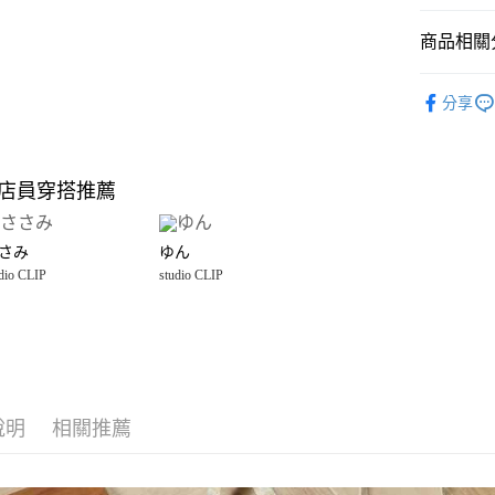
悠遊付
商品相關分
Google Pay
全盈+PAY
studio CLI
分享
☀️ 2026
大哥付你
相關說明
雜貨
廚
【大哥付
店員穿搭推薦
AFTEE先
1.本服務
studio CLI
2.付款方
相關說明
流程，驗
【關於「A
さみ
ゆん
完成交易
AFTEE
3.實際核
dio CLIP
studio CLIP
便利好安
運送方式
4.訂單成
１．簡單
消。如遇
２．便利
全家 取貨
無法說明
３．安心
【繳款方
每筆NT$8
1.分期款
【「AFT
醒簡訊。
付款後 全
１．於結帳
2.透過簡
付」結帳
說明
相關推薦
每筆NT$8
帳／街口支付
２．訂單
３．收到繳
7-11 取貨
【注意事
／ATM／
1.本服務