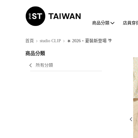
商品分類
店員穿
首頁
studio CLIP
☀️ 2026・夏裝新登場 🌴
商品分類
所有分類