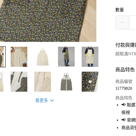
數量
付款與運
超取滿NT$
商品特色
付款方式
信用卡一
商品編號
11779820
超商取貨
商品特色
看更多
LINE Pay
📢 
檢視
Apple Pay
📢 
街口支付
商品貨號