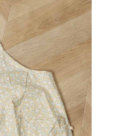
：結帳手續完成當下不需立刻繳費，但若您需要取消訂單，請聯
0，滿NT$1,500(含以上)免運費
易時，得透過本服務購買商品或服務，並由商店將買賣／分期付
的店家。未經商家同意取消之訂單仍視為有效，需透過AFTEE
金債權讓與本公司後，依約使用本公司帳單繳交帳款。
繳納相關費用。
11取貨
意付款使用「大哥付你分期」之契約關係目的，商店將以您的個人
否成功請以「AFTEE先享後付 」之結帳頁面顯示為準，若有關於
0，滿NT$1,500(含以上)免運費
含姓名、電話或地址）提供予台灣大哥大進項蒐集、處理及利
功／繳費後需取消欲退款等相關疑問，請聯繫「AFTEE先享後
公司與您本人進行分期帳單所需資料之確認、核對及更正。
援中心」
https://netprotections.freshdesk.com/support/home
戶服務條款，請詳閱以下連結：
https://oppay.tw/userRule
項】
0，滿NT$1,500(含以上)免運費
恩沛科技股份有限公司提供之「AFTEE先享後付」服務完成之
依本服務之必要範圍內提供個人資料，並將交易相關給付款項請
讓予恩沛科技股份有限公司。
個人資料處理事宜，請瀏覽以下網址：
https://aftee.tw/terms/#terms3
年的使用者請事先徵得法定代理人或監護人之同意方可使用
E先享後付」，若未經同意申辦者引起之損失，本公司不負相關責
AFTEE先享後付」時，將依據個別帳號之用戶狀況，依本公司
核予不同之上限額度；若仍有額度不足之情形，本公司將視審查
用戶進行身份認證。
一人註冊多個帳號或使用他人資訊註冊。若發現惡意使用之情
科技股份有限公司將有權停止該用戶之使用額度並採取法律行