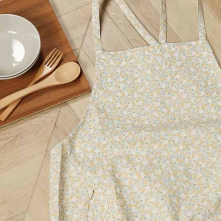
※ 請注意
每筆NT$8
用戶於交
絡購買商品
款買賣價
先享後付
付款後 7-
2.基於同
※ 交易是
每筆NT$8
資料（包
是否繳費成
用，由本
付客戶支
宅配
3.完整用
【注意事
每筆NT$8
１．透過由
交易，需
求債權轉
２．關於
３．未成
「AFTE
任。
４．使用「
即時審查
結果請求
５．嚴禁
形，恩沛
動。