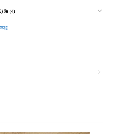
類 (4)
P
☀️ 2026・夏裝新登場 🌴
客服
・夏裝新登場 🌴
studio CLIP
分期
房用品
圍裙
你分期使用說明】
享後付
由台灣大哥大提供，台灣大哥大用戶可立即使用無須另外申請。
P
生活雜貨
廚房用品
圍裙
式選擇「大哥付你分期」，訂單成立後會自動跳轉到大哥付的交易
證手機門號後，選擇欲分期的期數、繳款截止日，確認付款後即
FTEE先享後付」】
。
先享後付是「在收到商品之後才付款」的支付方式。 讓您購物簡單
准額度、可分期數及費用金額請依後續交易確認頁面所載為準。
心！
立30分鐘內，如未前往確認交易或遇審核未通過，訂單將自動取
：不需註冊會員、不需綁卡、不需儲值。
「轉專審核」未通過狀況，表示未達大哥付你分期系統評分，恕
：只要手機號碼，簡訊認證，即可結帳。
付款
評估內容。
：先確認商品／服務後，再付款。
式說明】
0，滿NT$1,500(含以上)免運費
項不併入電信帳單，「大哥付你分期」於每月結算日後寄送繳費提
EE先享後付」結帳流程】
家取貨
方式選擇「AFTEE先享後付」後，將跳轉至「AFTEE先享後
訊連結打開帳單後，可選擇「超商條碼／台灣大直營門市／銀行轉
頁面，進行簡訊認證並確認金額後，即可完成結帳。
0，滿NT$1,500(含以上)免運費
／iPASS MONEY」等通路繳費。
成立數日內，您將收到繳費通知簡訊。
費通知簡訊後14天內，點擊此簡訊中的連結，可透過四大超商
付款
項】
網路銀行／等多元方式進行付款，方視為交易完成。
係由「台灣大哥大股份有限公司」（以下簡稱本公司）所提供，讓