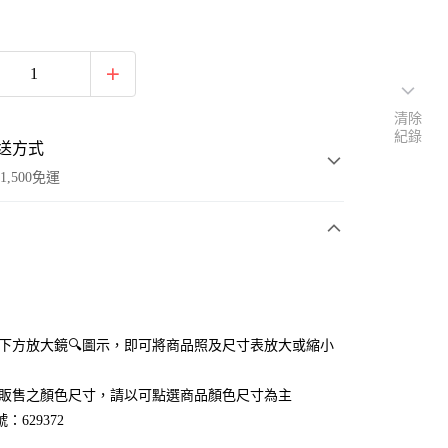
清除
紀錄
送方式
1,500免運
次付款
付款
點選下方放大鏡🔍圖示，即可將商品照及尺寸表放大或縮小
官網販售之顏色尺寸，請以可點選商品顏色尺寸為主
：629372