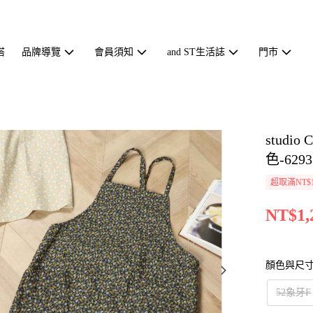
搭
品牌導覽
會員須知
and ST生活誌
門市
stud
色-6293
超取滿NT$1
NT$1,
顏色與尺
52象牙F