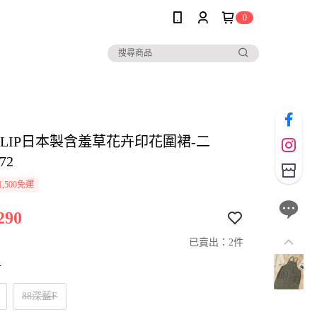
0
io CLIP日本製含羞草花卉印花圍裙-二
72
,500免運
290
已賣出：2件
寸
88深藍F