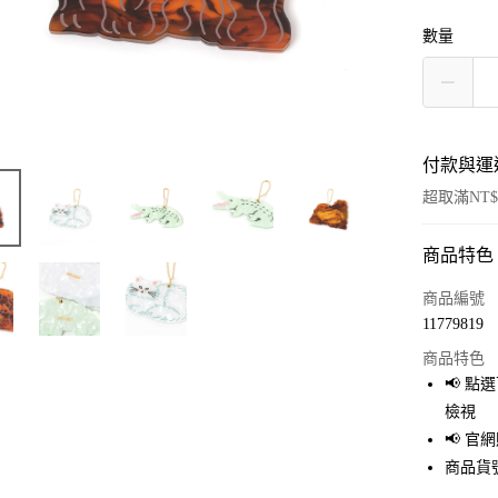
數量
付款與運
超取滿NT$
商品特色
付款方式
信用卡一
商品編號
11779819
超商取貨
商品特色
LINE Pay
📢 
檢視
Apple Pay
📢 
街口支付
商品貨號