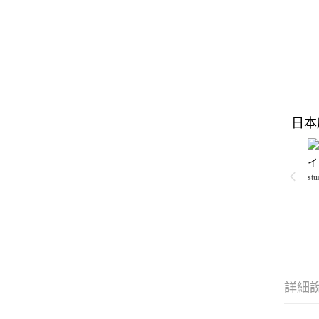
日本
イ
stu
詳細