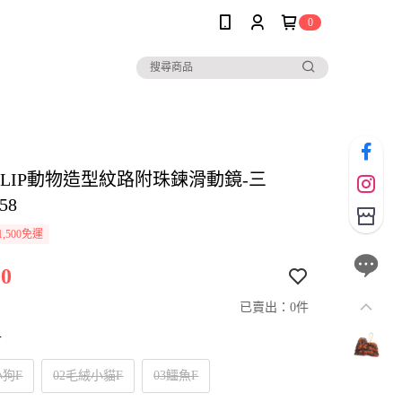
0
io CLIP動物造型紋路附珠鍊滑動鏡-三
58
,500免運
0
已賣出：0件
寸
小狗F
02毛絨小貓F
03鱷魚F