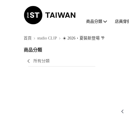
商品分類
店員穿
首頁
studio CLIP
☀️ 2026・夏裝新登場 🌴
商品分類
所有分類