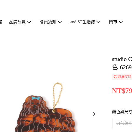
搭
品牌導覽
會員須知
and ST生活誌
門市
stud
色-6269
超取滿NT$1
NT$79
顏色與尺
01波浪