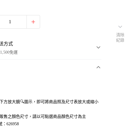
清除
紀錄
送方式
1,500免運
次付款
付款
點選下方放大鏡🔍圖示，即可將商品照及尺寸表放大或縮小
官網販售之顏色尺寸，請以可點選商品顏色尺寸為主
：626958