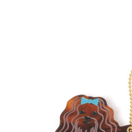
※ 請注意
每筆NT$8
用戶於交
絡購買商品
款買賣價
先享後付
付款後 7-
2.基於同
※ 交易是
每筆NT$8
資料（包
是否繳費成
用，由本
付客戶支
宅配
3.完整用
【注意事
每筆NT$8
１．透過由
交易，需
求債權轉
２．關於
３．未成
「AFTE
任。
４．使用「
即時審查
結果請求
５．嚴禁
形，恩沛
動。