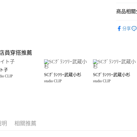
悠遊付
商品相關分
Google Pay
全盈+PAY
studio CLI
分享
☀️ 2026
大哥付你
相關說明
studio CLI
【大哥付
店員穿搭推薦
AFTEE先
1.本服務
雜貨
居
2.付款方
相關說明
流程，驗
【關於「A
ト子
完成交易
AFTEE
SCｸﾞﾗﾝﾂﾘｰ武蔵小杉
SCｸﾞﾗﾝﾂﾘｰ武蔵小杉
3.實際核
dio CLIP
便利好安
運送方式
4.訂單成
studio CLIP
studio CLIP
１．簡單
消。如遇
２．便利
全家 取貨
無法說明
３．安心
【繳款方
每筆NT$8
1.分期款
【「AFT
醒簡訊。
付款後 全
１．於結帳
2.透過簡
付」結帳
每筆NT$8
帳／街口支付
２．訂單
說明
相關推薦
３．收到繳
7-11 取貨
【注意事
／ATM／
1.本服務