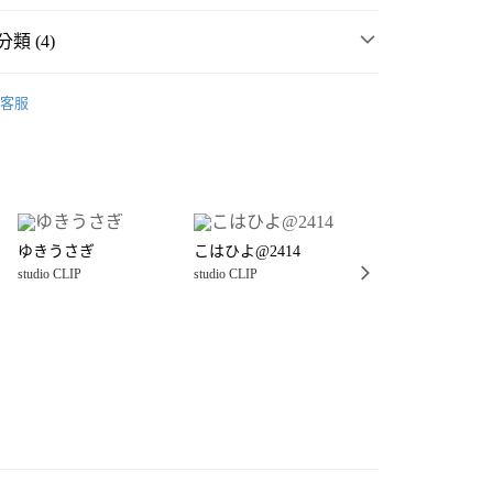
類 (4)
P
☀️ 2026・夏裝新登場 🌴
客服
・夏裝新登場 🌴
studio CLIP
分期
P
生活雜貨
居家生活用品
其他生活用品
你分期使用說明】
享後付
由台灣大哥大提供，台灣大哥大用戶可立即使用無須另外申請。
家生活用品
其他生活用品
式選擇「大哥付你分期」，訂單成立後會自動跳轉到大哥付的交易
證手機門號後，選擇欲分期的期數、繳款截止日，確認付款後即
FTEE先享後付」】
。
ゆきうさぎ
こはひよ@2414
ふくちゃん
先享後付是「在收到商品之後才付款」的支付方式。 讓您購物簡單
准額度、可分期數及費用金額請依後續交易確認頁面所載為準。
studio CLIP
studio CLIP
studio CLIP
心！
立30分鐘內，如未前往確認交易或遇審核未通過，訂單將自動取
：不需註冊會員、不需綁卡、不需儲值。
「轉專審核」未通過狀況，表示未達大哥付你分期系統評分，恕
：只要手機號碼，簡訊認證，即可結帳。
付款
評估內容。
：先確認商品／服務後，再付款。
式說明】
0，滿NT$1,500(含以上)免運費
項不併入電信帳單，「大哥付你分期」於每月結算日後寄送繳費提
EE先享後付」結帳流程】
家取貨
方式選擇「AFTEE先享後付」後，將跳轉至「AFTEE先享後
訊連結打開帳單後，可選擇「超商條碼／台灣大直營門市／銀行轉
頁面，進行簡訊認證並確認金額後，即可完成結帳。
0，滿NT$1,500(含以上)免運費
／iPASS MONEY」等通路繳費。
成立數日內，您將收到繳費通知簡訊。
費通知簡訊後14天內，點擊此簡訊中的連結，可透過四大超商
付款
項】
網路銀行／等多元方式進行付款，方視為交易完成。
係由「台灣大哥大股份有限公司」（以下簡稱本公司）所提供，讓