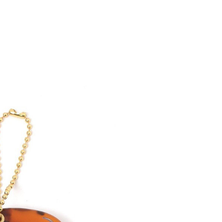
：結帳手續完成當下不需立刻繳費，但若您需要取消訂單，請聯
0，滿NT$1,500(含以上)免運費
易時，得透過本服務購買商品或服務，並由商店將買賣／分期付
的店家。未經商家同意取消之訂單仍視為有效，需透過AFTEE
金債權讓與本公司後，依約使用本公司帳單繳交帳款。
繳納相關費用。
11取貨
意付款使用「大哥付你分期」之契約關係目的，商店將以您的個人
否成功請以「AFTEE先享後付 」之結帳頁面顯示為準，若有關於
0，滿NT$1,500(含以上)免運費
含姓名、電話或地址）提供予台灣大哥大進項蒐集、處理及利
功／繳費後需取消欲退款等相關疑問，請聯繫「AFTEE先享後
公司與您本人進行分期帳單所需資料之確認、核對及更正。
援中心」
https://netprotections.freshdesk.com/support/home
戶服務條款，請詳閱以下連結：
https://oppay.tw/userRule
項】
0，滿NT$1,500(含以上)免運費
恩沛科技股份有限公司提供之「AFTEE先享後付」服務完成之
依本服務之必要範圍內提供個人資料，並將交易相關給付款項請
讓予恩沛科技股份有限公司。
個人資料處理事宜，請瀏覽以下網址：
https://aftee.tw/terms/#terms3
年的使用者請事先徵得法定代理人或監護人之同意方可使用
E先享後付」，若未經同意申辦者引起之損失，本公司不負相關責
AFTEE先享後付」時，將依據個別帳號之用戶狀況，依本公司
核予不同之上限額度；若仍有額度不足之情形，本公司將視審查
用戶進行身份認證。
一人註冊多個帳號或使用他人資訊註冊。若發現惡意使用之情
科技股份有限公司將有權停止該用戶之使用額度並採取法律行