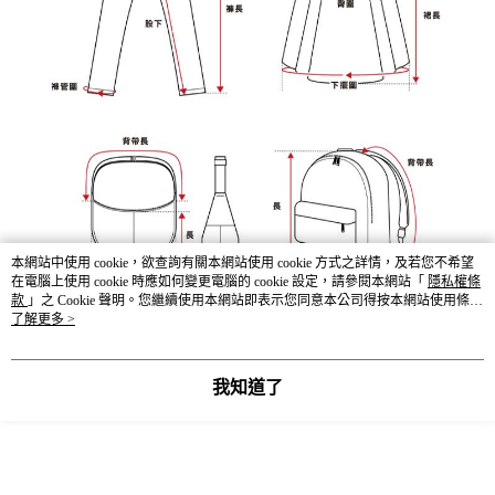
本網站中使用 cookie，欲查詢有關本網站使用 cookie 方式之詳情，及若您不希望
在電腦上使用 cookie 時應如何變更電腦的 cookie 設定，請參閱本網站「
隱私權條
款
」之 Cookie 聲明。您繼續使用本網站即表示您同意本公司得按本網站使用條款
之 Cookie 聲明使用 cookie。
了解更多 >
我知道了