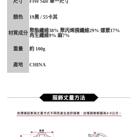
尺寸
Free Size 單一尺寸
顏色
19黑 / 55卡其
聚酯纖維38% 聚丙烯腈纖維29% 嫘縈17%
材質成分
再生纖維9% 麻7%
重量
約 100g
產地
CHINA