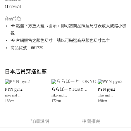
超商取貨付款
11779573
LINE Pay
商品特色
Apple Pay
📢 點選下方放大鏡🔍圖示，即可將商品照及尺寸表放大或縮小檢
視
街口支付
📢 官網販售之顏色尺寸，請以可點選商品顏色尺寸為主
悠遊付
商品貨號：661729
Google Pay
全盈+PAY
日本店員穿搭推薦
大哥付你分期
相關說明
PYN pyn2
ららぽーとTOKYO-BAY
PYN pyn2
【大哥付你分期使用說明】
niko and ...
niko and ...
niko and ...
AFTEE先享後付
1.本服務由台灣大哥大提供，台灣大哥大用戶可立即使用無須另外申請。
168cm
172cm
168cm
2.付款方式選擇「大哥付你分期」，訂單成立後會自動跳轉到大哥付的交易
相關說明
流程，驗證手機門號後，選擇欲分期的期數、繳款截止日，確認付款後即完
【關於「AFTEE先享後付」】
成交易。
AFTEE先享後付是「在收到商品之後才付款」的支付方式。 讓您購物簡單便
運送方式
3.實際核准額度、可分期數及費用金額請依後續交易確認頁面所載為準。
利好安心！
詳細說明
相關推薦
4.訂單成立30分鐘內，如未前往確認交易或遇審核未通過，訂單將自動取
１．簡單：不需註冊會員、不需綁卡、不需儲值。
全家 取貨付款
消。如遇「轉專審核」未通過狀況，表示未達大哥付你分期系統評分，恕無