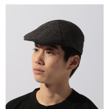
２．便利：只要手機號碼，簡訊認證，即可結帳。
法說明評估內容。
每筆NT$80，滿NT$888(含以上)免運費
３．安心：先確認商品／服務後，再付款。
【繳款方式說明】
1.分期款項不併入電信帳單，「大哥付你分期」於每月結算日後寄送繳費提
付款後 全家取貨
【「AFTEE先享後付」結帳流程】
醒簡訊。
１．於結帳方式選擇「AFTEE先享後付」後，將跳轉至「AFTEE先享後付」
每筆NT$80，滿NT$888(含以上)免運費
2.透過簡訊連結打開帳單後，可選擇「超商條碼／台灣大直營門市／銀行轉
結帳頁面，進行簡訊認證並確認金額後，即可完成結帳。
帳／街口支付／iPASS MONEY」等通路繳費。
２．訂單成立數日內，您將收到繳費通知簡訊。
7-11 取貨付款
３．收到繳費通知簡訊後14天內，點擊此簡訊中的連結，可透過四大超商／
【注意事項】
每筆NT$80，滿NT$1,500(含以上)免運費
ATM／網路銀行／等多元方式進行付款，方視為交易完成。
1.本服務係由「台灣大哥大股份有限公司」（以下簡稱本公司）所提供，讓
※ 請注意：結帳手續完成當下不需立刻繳費，但若您需要取消訂單，請聯絡
用戶於交易時，得透過本服務購買商品或服務，並由商店將買賣／分期付款
付款後 7-11取貨
購買商品的店家。未經商家同意取消之訂單仍視為有效，需透過AFTEE先享
買賣價金債權讓與本公司後，依約使用本公司帳單繳交帳款。
後付繳納相關費用。
每筆NT$80，滿NT$1,500(含以上)免運費
2.基於同意付款使用「大哥付你分期」之契約關係目的，商店將以您的個人
※ 交易是否成功請以「AFTEE先享後付 」之結帳頁面顯示為準，若有關於
資料（包含姓名、電話或地址）提供予台灣大哥大進項蒐集、處理及利用，
是否繳費成功／繳費後需取消欲退款等相關疑問，請聯繫「AFTEE先享後付
宅配
由本公司與您本人進行分期帳單所需資料之確認、核對及更正。
客戶支援中心」
https://netprotections.freshdesk.com/support/home
3.完整用戶服務條款，請詳閱以下連結：
https://oppay.tw/userRule
每筆NT$80，滿NT$1,500(含以上)免運費
【注意事項】
１．透過由恩沛科技股份有限公司提供之「AFTEE先享後付」服務完成之交
易，需依本服務之必要範圍內提供個人資料，並將交易相關給付款項請求債
權轉讓予恩沛科技股份有限公司。
２．關於個人資料處理事宜，請瀏覽以下網址：
https://aftee.tw/terms/#terms3
３．未成年的使用者請事先徵得法定代理人或監護人之同意方可使用
「AFTEE先享後付」，若未經同意申辦者引起之損失，本公司不負相關責
任。
４．使用「AFTEE先享後付」時，將依據個別帳號之用戶狀況，依本公司即