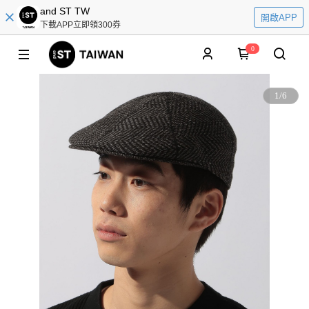
and ST TW
開啟APP
下載APP立即領300券
0
1
/
6