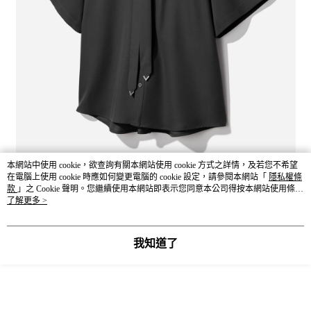
本網站中使用 cookie，欲查詢有關本網站使用 cookie 方式之詳情，及若您不希望
在電腦上使用 cookie 時應如何變更電腦的 cookie 設定，請參閱本網站「
隱私權條
款
」之 Cookie 聲明。您繼續使用本網站即表示您同意本公司得按本網站使用條款
之 Cookie 聲明使用 cookie。
了解更多 >
我知道了