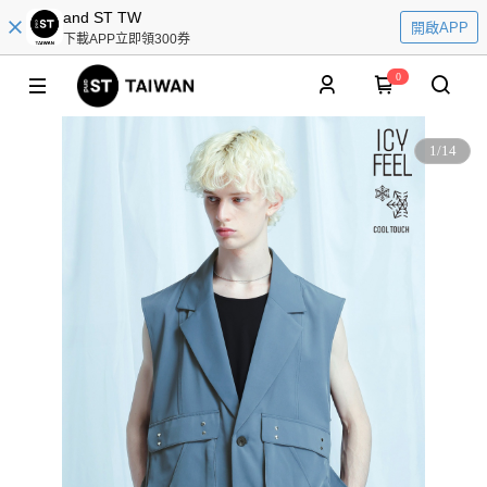
and ST TW
開啟APP
下載APP立即領300券
0
1
/
14