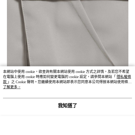
本網站中使用 cookie，欲查詢有關本網站使用 cookie 方式之詳情，及若您不希望
在電腦上使用 cookie 時應如何變更電腦的 cookie 設定，請參閱本網站「
隱私權條
款
」之 Cookie 聲明。您繼續使用本網站即表示您同意本公司得按本網站使用條款
之 Cookie 聲明使用 cookie。
了解更多 >
我知道了