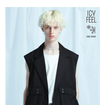
全家 取貨付款
消。如遇「轉專審核」未通過狀況，表示未達大哥付你分期系統評分，恕無
２．便利：只要手機號碼，簡訊認證，即可結帳。
法說明評估內容。
每筆NT$80，滿NT$888(含以上)免運費
３．安心：先確認商品／服務後，再付款。
【繳款方式說明】
1.分期款項不併入電信帳單，「大哥付你分期」於每月結算日後寄送繳費提
付款後 全家取貨
【「AFTEE先享後付」結帳流程】
醒簡訊。
１．於結帳方式選擇「AFTEE先享後付」後，將跳轉至「AFTEE先享後付」
每筆NT$80，滿NT$888(含以上)免運費
2.透過簡訊連結打開帳單後，可選擇「超商條碼／台灣大直營門市／銀行轉
結帳頁面，進行簡訊認證並確認金額後，即可完成結帳。
帳／街口支付／iPASS MONEY」等通路繳費。
２．訂單成立數日內，您將收到繳費通知簡訊。
7-11 取貨付款
３．收到繳費通知簡訊後14天內，點擊此簡訊中的連結，可透過四大超商／
【注意事項】
每筆NT$80，滿NT$1,500(含以上)免運費
ATM／網路銀行／等多元方式進行付款，方視為交易完成。
1.本服務係由「台灣大哥大股份有限公司」（以下簡稱本公司）所提供，讓
※ 請注意：結帳手續完成當下不需立刻繳費，但若您需要取消訂單，請聯絡
用戶於交易時，得透過本服務購買商品或服務，並由商店將買賣／分期付款
付款後 7-11取貨
購買商品的店家。未經商家同意取消之訂單仍視為有效，需透過AFTEE先享
買賣價金債權讓與本公司後，依約使用本公司帳單繳交帳款。
後付繳納相關費用。
每筆NT$80，滿NT$1,500(含以上)免運費
2.基於同意付款使用「大哥付你分期」之契約關係目的，商店將以您的個人
※ 交易是否成功請以「AFTEE先享後付 」之結帳頁面顯示為準，若有關於
資料（包含姓名、電話或地址）提供予台灣大哥大進項蒐集、處理及利用，
是否繳費成功／繳費後需取消欲退款等相關疑問，請聯繫「AFTEE先享後付
宅配
由本公司與您本人進行分期帳單所需資料之確認、核對及更正。
客戶支援中心」
https://netprotections.freshdesk.com/support/home
3.完整用戶服務條款，請詳閱以下連結：
https://oppay.tw/userRule
每筆NT$80，滿NT$1,500(含以上)免運費
【注意事項】
１．透過由恩沛科技股份有限公司提供之「AFTEE先享後付」服務完成之交
易，需依本服務之必要範圍內提供個人資料，並將交易相關給付款項請求債
權轉讓予恩沛科技股份有限公司。
２．關於個人資料處理事宜，請瀏覽以下網址：
https://aftee.tw/terms/#terms3
３．未成年的使用者請事先徵得法定代理人或監護人之同意方可使用
「AFTEE先享後付」，若未經同意申辦者引起之損失，本公司不負相關責
任。
４．使用「AFTEE先享後付」時，將依據個別帳號之用戶狀況，依本公司即