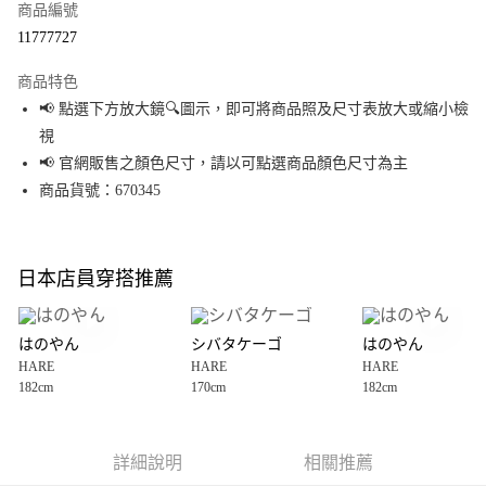
商品編號
超商取貨付款
11777727
LINE Pay
商品特色
Apple Pay
📢 點選下方放大鏡🔍圖示，即可將商品照及尺寸表放大或縮小檢
視
街口支付
📢 官網販售之顏色尺寸，請以可點選商品顏色尺寸為主
悠遊付
商品貨號：670345
Google Pay
全盈+PAY
日本店員穿搭推薦
大哥付你分期
相關說明
はのやん
シバタケーゴ
はのやん
【大哥付你分期使用說明】
HARE
HARE
HARE
AFTEE先享後付
1.本服務由台灣大哥大提供，台灣大哥大用戶可立即使用無須另外申請。
182cm
170cm
182cm
2.付款方式選擇「大哥付你分期」，訂單成立後會自動跳轉到大哥付的交易
相關說明
流程，驗證手機門號後，選擇欲分期的期數、繳款截止日，確認付款後即完
【關於「AFTEE先享後付」】
成交易。
AFTEE先享後付是「在收到商品之後才付款」的支付方式。 讓您購物簡單便
運送方式
3.實際核准額度、可分期數及費用金額請依後續交易確認頁面所載為準。
利好安心！
詳細說明
相關推薦
4.訂單成立30分鐘內，如未前往確認交易或遇審核未通過，訂單將自動取
１．簡單：不需註冊會員、不需綁卡、不需儲值。