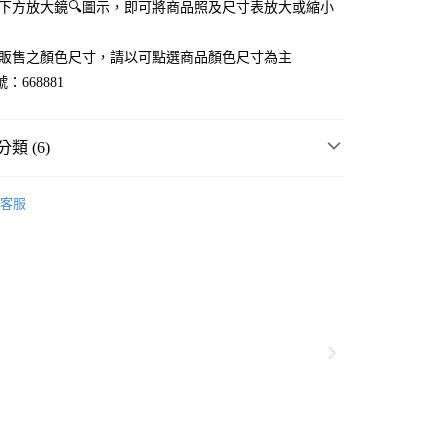
點選下方放大鏡🔍圖示，即可將商品照及尺寸表放大或縮小
官網販售之顏色尺寸，請以可點選商品顏色尺寸為主
：668881
類 (6)
MMER SALE ↘️
LOWRYS FARM
客服
・夏裝新登場 🌴
LOWRYS FARM
分期
FARM
童裝
上衣
T恤
你分期使用說明】
享後付
由台灣大哥大提供，台灣大哥大用戶可立即使用無須另外申請。
衣
T恤
式選擇「大哥付你分期」，訂單成立後會自動跳轉到大哥付的交易
FARM
☀️ 2026・夏裝新登場 🌴
證手機門號後，選擇欲分期的期數、繳款截止日，確認付款後即
FTEE先享後付」】
。
先享後付是「在收到商品之後才付款」的支付方式。 讓您購物簡單
FARM
🈹 FINAL SALE 最低4折起 ↘️
准額度、可分期數及費用金額請依後續交易確認頁面所載為準。
心！
立30分鐘內，如未前往確認交易或遇審核未通過，訂單將自動取
：不需註冊會員、不需綁卡、不需儲值。
「轉專審核」未通過狀況，表示未達大哥付你分期系統評分，恕
：只要手機號碼，簡訊認證，即可結帳。
付款
評估內容。
：先確認商品／服務後，再付款。
式說明】
0，滿NT$1,500(含以上)免運費
項不併入電信帳單，「大哥付你分期」於每月結算日後寄送繳費提