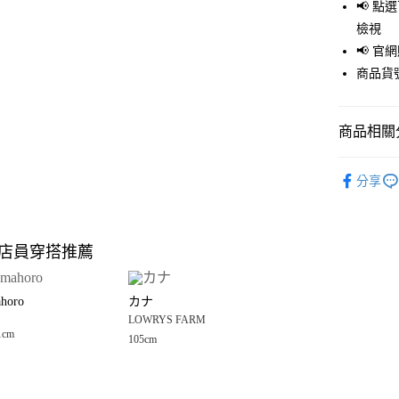
LINE Pay
📢 
檢視
Apple Pay
📢 
街口支付
商品貨號
悠遊付
商品相關分
Google Pay
全盈+PAY
🈹 夏季 SU
分享
☀️ 2026
大哥付你
相關說明
LOWRYS 
【大哥付
店員穿搭推薦
AFTEE先
1.本服務
童裝
上
2.付款方
相關說明
LOWRYS 
流程，驗
【關於「A
horo
カナ
完成交易
AFTEE
LOWRYS 
3.實際核
LOWRYS FARM
便利好安
運送方式
4.訂單成
1cm
１．簡單
105cm
消。如遇
２．便利
全家 取貨
無法說明
３．安心
【繳款方
每筆NT$8
1.分期款