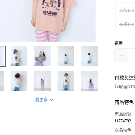
15灰130
45橘140
數量
付款與運
超取滿NT$
看更多
商品特色
付款方式
信用卡一
商品編號
11774792
超商取貨
商品特色