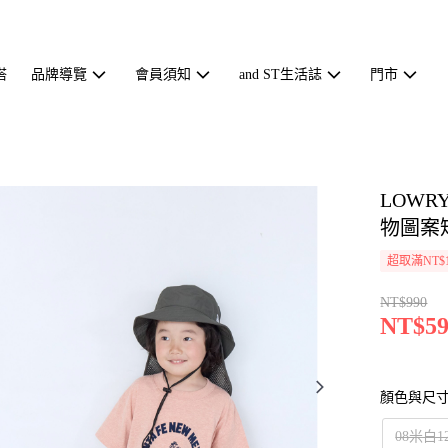
搭
品牌導覽
會員須知
and ST生活誌
門市
LOWR
物圖案短
超取滿NT$1
NT$990
NT$59
顏色與尺
08米白1