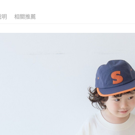
【「AFT
醒簡訊。
付款後 全
１．於結帳
2.透過簡
付」結帳
每筆NT$8
帳／街口支付
說明
相關推薦
２．訂單
３．收到繳
7-11 取貨
【注意事
／ATM／
1.本服務
※ 請注意
每筆NT$8
用戶於交
絡購買商品
款買賣價
先享後付
付款後 7-
2.基於同
※ 交易是
每筆NT$8
資料（包
是否繳費成
用，由本
付客戶支
宅配
3.完整用
【注意事
每筆NT$8
１．透過由
交易，需
求債權轉
２．關於
３．未成
「AFTE
任。
４．使用「
即時審查
結果請求
５．嚴禁