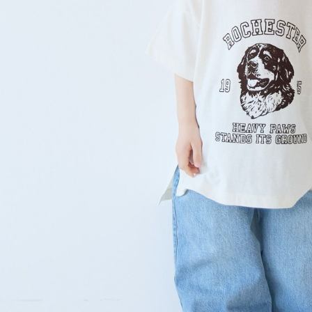
形，恩沛
動。