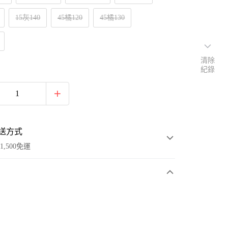
15灰140
45橘120
45橘130
清除
紀錄
送方式
1,500免運
次付款
付款