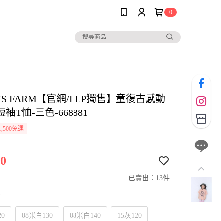
0
YS FARM【官網/LLP獨售】童復古感動
袖T恤-三色-668881
,500免運
0
已賣出：13件
寸
20
08米白130
08米白140
15灰120