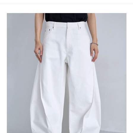
4.訂單成立30分鐘內，如未前往確認交易或遇審核未通過，訂單將自動取
１．簡單：不需註冊會員、不需綁卡、不需儲值。
全家 取貨付款
消。如遇「轉專審核」未通過狀況，表示未達大哥付你分期系統評分，恕無
２．便利：只要手機號碼，簡訊認證，即可結帳。
法說明評估內容。
每筆NT$80，滿NT$888(含以上)免運費
３．安心：先確認商品／服務後，再付款。
【繳款方式說明】
1.分期款項不併入電信帳單，「大哥付你分期」於每月結算日後寄送繳費提
付款後 全家取貨
【「AFTEE先享後付」結帳流程】
醒簡訊。
１．於結帳方式選擇「AFTEE先享後付」後，將跳轉至「AFTEE先享後付」
每筆NT$80，滿NT$888(含以上)免運費
2.透過簡訊連結打開帳單後，可選擇「超商條碼／台灣大直營門市／銀行轉
結帳頁面，進行簡訊認證並確認金額後，即可完成結帳。
帳／街口支付／iPASS MONEY」等通路繳費。
２．訂單成立數日內，您將收到繳費通知簡訊。
7-11 取貨付款
３．收到繳費通知簡訊後14天內，點擊此簡訊中的連結，可透過四大超商／
【注意事項】
每筆NT$80，滿NT$1,500(含以上)免運費
ATM／網路銀行／等多元方式進行付款，方視為交易完成。
1.本服務係由「台灣大哥大股份有限公司」（以下簡稱本公司）所提供，讓
※ 請注意：結帳手續完成當下不需立刻繳費，但若您需要取消訂單，請聯絡
用戶於交易時，得透過本服務購買商品或服務，並由商店將買賣／分期付款
付款後 7-11取貨
購買商品的店家。未經商家同意取消之訂單仍視為有效，需透過AFTEE先享
買賣價金債權讓與本公司後，依約使用本公司帳單繳交帳款。
後付繳納相關費用。
每筆NT$80，滿NT$1,500(含以上)免運費
2.基於同意付款使用「大哥付你分期」之契約關係目的，商店將以您的個人
※ 交易是否成功請以「AFTEE先享後付 」之結帳頁面顯示為準，若有關於
資料（包含姓名、電話或地址）提供予台灣大哥大進項蒐集、處理及利用，
是否繳費成功／繳費後需取消欲退款等相關疑問，請聯繫「AFTEE先享後付
宅配
由本公司與您本人進行分期帳單所需資料之確認、核對及更正。
客戶支援中心」
https://netprotections.freshdesk.com/support/home
3.完整用戶服務條款，請詳閱以下連結：
https://oppay.tw/userRule
每筆NT$80，滿NT$1,500(含以上)免運費
【注意事項】
１．透過由恩沛科技股份有限公司提供之「AFTEE先享後付」服務完成之交
易，需依本服務之必要範圍內提供個人資料，並將交易相關給付款項請求債
權轉讓予恩沛科技股份有限公司。
２．關於個人資料處理事宜，請瀏覽以下網址：
https://aftee.tw/terms/#terms3
３．未成年的使用者請事先徵得法定代理人或監護人之同意方可使用
「AFTEE先享後付」，若未經同意申辦者引起之損失，本公司不負相關責
任。