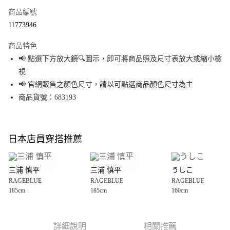
商品編號
超商取貨付款
11773946
LINE Pay
商品特色
Apple Pay
📢 點選下方放大鏡🔍圖示，即可將商品照及尺寸表放大或縮小檢
視
街口支付
📢 官網販售之顏色尺寸，請以可點選商品顏色尺寸為主
悠遊付
商品貨號：683193
Google Pay
全盈+PAY
日本店員穿搭推薦
大哥付你分期
相關說明
三浦 慎平
三浦 慎平
うしこ
【大哥付你分期使用說明】
RAGEBLUE
RAGEBLUE
RAGEBLUE
AFTEE先享後付
1.本服務由台灣大哥大提供，台灣大哥大用戶可立即使用無須另外申請。
185cm
185cm
160cm
2.付款方式選擇「大哥付你分期」，訂單成立後會自動跳轉到大哥付的交易
相關說明
流程，驗證手機門號後，選擇欲分期的期數、繳款截止日，確認付款後即完
【關於「AFTEE先享後付」】
成交易。
AFTEE先享後付是「在收到商品之後才付款」的支付方式。 讓您購物簡單便
運送方式
3.實際核准額度、可分期數及費用金額請依後續交易確認頁面所載為準。
利好安心！
詳細說明
相關推薦