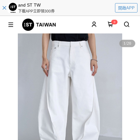
and ST TW
開啟APP
下載APP立即領300券
0
1
/
20