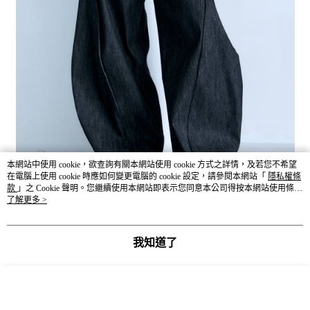
本網站中使用 cookie，欲查詢有關本網站使用 cookie 方式之詳情，及若您不希望
在電腦上使用 cookie 時應如何變更電腦的 cookie 設定，請參閱本網站「
隱私權條
款
」之 Cookie 聲明。您繼續使用本網站即表示您同意本公司得按本網站使用條款
之 Cookie 聲明使用 cookie。
了解更多 >
我知道了