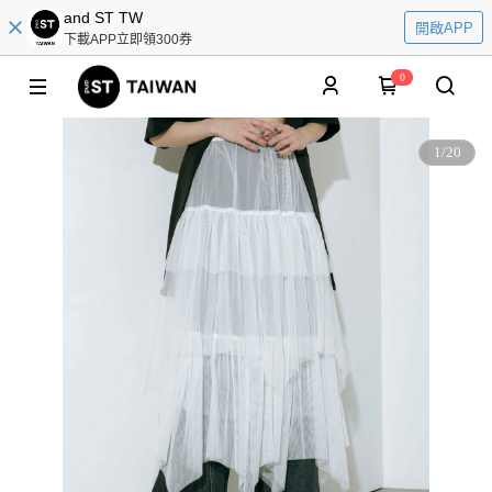
and ST TW
開啟APP
下載APP立即領300券
0
1
/
20