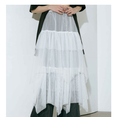
２．便利：只要手機號碼，簡訊認證，即可結帳。
法說明評估內容。
每筆NT$80，滿NT$1,500(含以上)免運費
３．安心：先確認商品／服務後，再付款。
【繳款方式說明】
1.分期款項不併入電信帳單，「大哥付你分期」於每月結算日後寄送繳費提
付款後 全家取貨
【「AFTEE先享後付」結帳流程】
醒簡訊。
１．於結帳方式選擇「AFTEE先享後付」後，將跳轉至「AFTEE先享後付」
每筆NT$80，滿NT$1,500(含以上)免運費
2.透過簡訊連結打開帳單後，可選擇「超商條碼／台灣大直營門市／銀行轉
結帳頁面，進行簡訊認證並確認金額後，即可完成結帳。
帳／街口支付／iPASS MONEY」等通路繳費。
２．訂單成立數日內，您將收到繳費通知簡訊。
7-11 取貨付款
３．收到繳費通知簡訊後14天內，點擊此簡訊中的連結，可透過四大超商／
【注意事項】
每筆NT$80，滿NT$1,500(含以上)免運費
ATM／網路銀行／等多元方式進行付款，方視為交易完成。
1.本服務係由「台灣大哥大股份有限公司」（以下簡稱本公司）所提供，讓
※ 請注意：結帳手續完成當下不需立刻繳費，但若您需要取消訂單，請聯絡
用戶於交易時，得透過本服務購買商品或服務，並由商店將買賣／分期付款
付款後 7-11取貨
購買商品的店家。未經商家同意取消之訂單仍視為有效，需透過AFTEE先享
買賣價金債權讓與本公司後，依約使用本公司帳單繳交帳款。
後付繳納相關費用。
每筆NT$80，滿NT$1,500(含以上)免運費
2.基於同意付款使用「大哥付你分期」之契約關係目的，商店將以您的個人
※ 交易是否成功請以「AFTEE先享後付 」之結帳頁面顯示為準，若有關於
資料（包含姓名、電話或地址）提供予台灣大哥大進項蒐集、處理及利用，
是否繳費成功／繳費後需取消欲退款等相關疑問，請聯繫「AFTEE先享後付
宅配
由本公司與您本人進行分期帳單所需資料之確認、核對及更正。
客戶支援中心」
https://netprotections.freshdesk.com/support/home
3.完整用戶服務條款，請詳閱以下連結：
https://oppay.tw/userRule
每筆NT$80，滿NT$1,500(含以上)免運費
【注意事項】
１．透過由恩沛科技股份有限公司提供之「AFTEE先享後付」服務完成之交
易，需依本服務之必要範圍內提供個人資料，並將交易相關給付款項請求債
權轉讓予恩沛科技股份有限公司。
２．關於個人資料處理事宜，請瀏覽以下網址：
https://aftee.tw/terms/#terms3
３．未成年的使用者請事先徵得法定代理人或監護人之同意方可使用
「AFTEE先享後付」，若未經同意申辦者引起之損失，本公司不負相關責
任。
４．使用「AFTEE先享後付」時，將依據個別帳號之用戶狀況，依本公司即