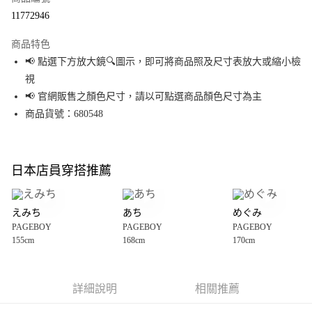
超商取貨付款
11772946
LINE Pay
商品特色
Apple Pay
📢 點選下方放大鏡🔍圖示，即可將商品照及尺寸表放大或縮小檢
視
街口支付
📢 官網販售之顏色尺寸，請以可點選商品顏色尺寸為主
悠遊付
商品貨號：680548
Google Pay
全盈+PAY
日本店員穿搭推薦
大哥付你分期
相關說明
えみち
あち
めぐみ
【大哥付你分期使用說明】
PAGEBOY
PAGEBOY
PAGEBOY
AFTEE先享後付
1.本服務由台灣大哥大提供，台灣大哥大用戶可立即使用無須另外申請。
155cm
168cm
170cm
2.付款方式選擇「大哥付你分期」，訂單成立後會自動跳轉到大哥付的交易
相關說明
流程，驗證手機門號後，選擇欲分期的期數、繳款截止日，確認付款後即完
【關於「AFTEE先享後付」】
成交易。
AFTEE先享後付是「在收到商品之後才付款」的支付方式。 讓您購物簡單便
運送方式
3.實際核准額度、可分期數及費用金額請依後續交易確認頁面所載為準。
利好安心！
詳細說明
相關推薦
4.訂單成立30分鐘內，如未前往確認交易或遇審核未通過，訂單將自動取
１．簡單：不需註冊會員、不需綁卡、不需儲值。
全家 取貨付款
消。如遇「轉專審核」未通過狀況，表示未達大哥付你分期系統評分，恕無