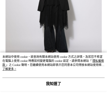
本網站中使用 cookie，欲查詢有關本網站使用 cookie 方式之詳情，及若您不希望
在電腦上使用 cookie 時應如何變更電腦的 cookie 設定，請參閱本網站「
隱私權條
款
」之 Cookie 聲明。您繼續使用本網站即表示您同意本公司得按本網站使用條款
之 Cookie 聲明使用 cookie。
了解更多 >
我知道了