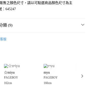
官網販售之顏色尺寸，請以可點選商品顏色尺寸為主
：645247
類 (9)
☀️ 2026・夏裝新登場 🌴
客服
MMER SALE ↘️
PAGEBOY
分期
・夏裝新登場 🌴
PAGEBOY
你分期使用說明】
享後付
由台灣大哥大提供，台灣大哥大用戶可立即使用無須另外申請。
長褲
式選擇「大哥付你分期」，訂單成立後會自動跳轉到大哥付的交易
丹寧褲、牛仔褲
證手機門號後，選擇欲分期的期數、繳款截止日，確認付款後即
FTEE先享後付」】
。
☆miyu
myu
myu
先享後付是「在收到商品之後才付款」的支付方式。 讓您購物簡單
女裝
褲
准額度、可分期數及費用金額請依後續交易確認頁面所載為準。
PAGEBOY
PAGEBOY
PAGEBOY
心！
立30分鐘內，如未前往確認交易或遇審核未通過，訂單將自動取
：不需註冊會員、不需綁卡、不需儲值。
162cm
160cm
160cm
PBLIM系列
褲、裙
「轉專審核」未通過狀況，表示未達大哥付你分期系統評分，恕
：只要手機號碼，簡訊認證，即可結帳。
付款
評估內容。
：先確認商品／服務後，再付款。
褲
式說明】
0，滿NT$888(含以上)免運費
項不併入電信帳單，「大哥付你分期」於每月結算日後寄送繳費提
EE先享後付」結帳流程】
🌷LAST SALE MAX50%OFF 🈹
家取貨
方式選擇「AFTEE先享後付」後，將跳轉至「AFTEE先享後
訊連結打開帳單後，可選擇「超商條碼／台灣大直營門市／銀行轉
頁面，進行簡訊認證並確認金額後，即可完成結帳。