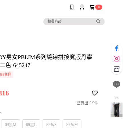
0
BOY男女PBLIM系列縫線拼接寬版丹寧
色-645247
888免運
316
已賣出：9件
寸
09黑M
09黑L
85藍S
85藍M