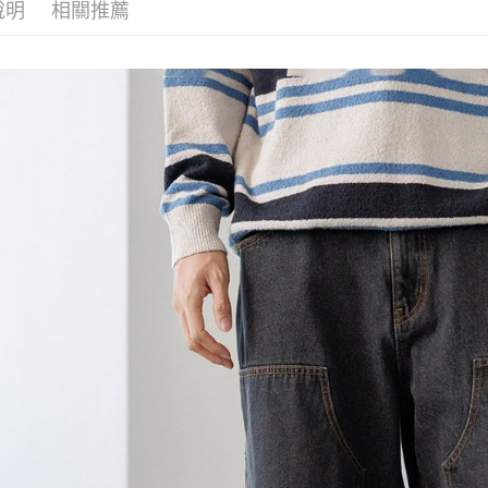
每筆NT$8
帳／街口支付
說明
相關推薦
２．訂單
３．收到繳
7-11 取貨
【注意事
／ATM／
1.本服務
※ 請注意
每筆NT$8
用戶於交
絡購買商品
款買賣價
先享後付
付款後 7-
2.基於同
※ 交易是
每筆NT$8
資料（包
是否繳費成
用，由本
付客戶支
宅配
3.完整用
【注意事
每筆NT$8
１．透過由
交易，需
求債權轉
２．關於
３．未成
「AFTE
任。
４．使用「
即時審查
結果請求
５．嚴禁
形，恩沛
動。