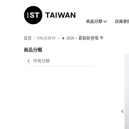
商品分類
店員穿
首頁
PAGEBOY
☀️ 2026・夏裝新登場 🌴
商品分類
所有分類