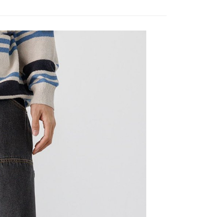
0，滿NT$888(含以上)免運費
／iPASS MONEY」等通路繳費。
成立數日內，您將收到繳費通知簡訊。
費通知簡訊後14天內，點擊此簡訊中的連結，可透過四大超商
付款
項】
網路銀行／等多元方式進行付款，方視為交易完成。
係由「台灣大哥大股份有限公司」（以下簡稱本公司）所提供，讓
：結帳手續完成當下不需立刻繳費，但若您需要取消訂單，請聯
0，滿NT$1,500(含以上)免運費
易時，得透過本服務購買商品或服務，並由商店將買賣／分期付
的店家。未經商家同意取消之訂單仍視為有效，需透過AFTEE
金債權讓與本公司後，依約使用本公司帳單繳交帳款。
繳納相關費用。
11取貨
意付款使用「大哥付你分期」之契約關係目的，商店將以您的個人
否成功請以「AFTEE先享後付 」之結帳頁面顯示為準，若有關於
0，滿NT$1,500(含以上)免運費
含姓名、電話或地址）提供予台灣大哥大進項蒐集、處理及利
功／繳費後需取消欲退款等相關疑問，請聯繫「AFTEE先享後
公司與您本人進行分期帳單所需資料之確認、核對及更正。
援中心」
https://netprotections.freshdesk.com/support/home
戶服務條款，請詳閱以下連結：
https://oppay.tw/userRule
項】
0，滿NT$1,500(含以上)免運費
恩沛科技股份有限公司提供之「AFTEE先享後付」服務完成之
依本服務之必要範圍內提供個人資料，並將交易相關給付款項請
讓予恩沛科技股份有限公司。
個人資料處理事宜，請瀏覽以下網址：
https://aftee.tw/terms/#terms3
年的使用者請事先徵得法定代理人或監護人之同意方可使用
E先享後付」，若未經同意申辦者引起之損失，本公司不負相關責
AFTEE先享後付」時，將依據個別帳號之用戶狀況，依本公司
核予不同之上限額度；若仍有額度不足之情形，本公司將視審查
用戶進行身份認證。
一人註冊多個帳號或使用他人資訊註冊。若發現惡意使用之情
科技股份有限公司將有權停止該用戶之使用額度並採取法律行