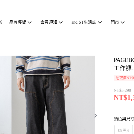
搭
品牌導覽
會員須知
and ST生活誌
門市
PAGE
工作褲-二
超取滿NT$
NT$3,290
NT$1,
顏色與尺
09黑S