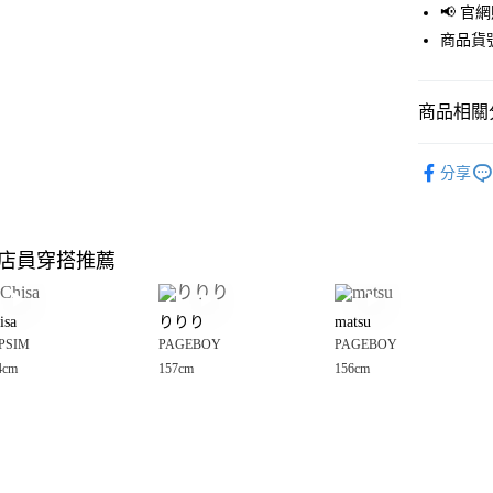
📢 
街口支付
商品貨號
悠遊付
商品相關分
Google Pay
全盈+PAY
PAGEBOY
分享
🈹 夏季 SU
大哥付你
相關說明
☀️ 2026
【大哥付
店員穿搭推薦
AFTEE先
1.本服務
女裝
褲
2.付款方
相關說明
女裝
褲
流程，驗
【關於「A
isa
りりり
matsu
完成交易
AFTEE
PAGEBOY
3.實際核
PSIM
PAGEBOY
PAGEBOY
便利好安
運送方式
4.訂單成
１．簡單
4cm
157cm
156cm
PAGEBOY
消。如遇
２．便利
全家 取貨
無法說明
３．安心
男女適穿
【繳款方
每筆NT$8
1.分期款
PAGEBOY
【「AFT
醒簡訊。
付款後 全
１．於結帳
2.透過簡
付」結帳