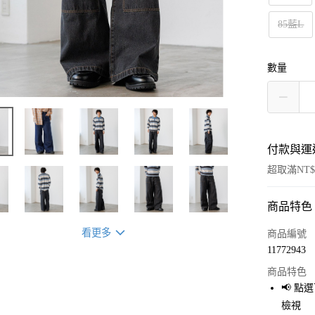
85藍L
數量
付款與運
超取滿NT$
商品特色
付款方式
信用卡一
看更多
商品編號
11772943
超商取貨
商品特色
LINE Pay
📢 
檢視
Apple Pay