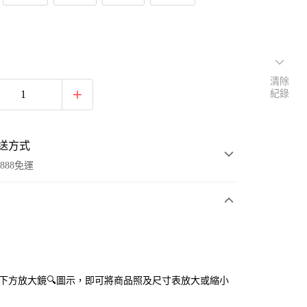
清除
紀錄
送方式
888免運
次付款
付款
點選下方放大鏡🔍圖示，即可將商品照及尺寸表放大或縮小