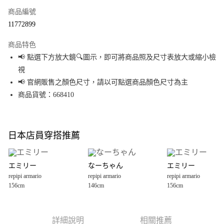
商品編號
超商取貨付款
11772899
LINE Pay
商品特色
Apple Pay
📢 點選下方放大鏡🔍圖示，即可將商品照及尺寸表放大或縮小檢
視
街口支付
📢 官網販售之顏色尺寸，請以可點選商品顏色尺寸為主
悠遊付
商品貨號：668410
Google Pay
全盈+PAY
日本店員穿搭推薦
大哥付你分期
相關說明
エミリー
なーちゃん
エミリー
【大哥付你分期使用說明】
repipi armario
repipi armario
repipi armario
AFTEE先享後付
1.本服務由台灣大哥大提供，台灣大哥大用戶可立即使用無須另外申請。
156cm
146cm
156cm
2.付款方式選擇「大哥付你分期」，訂單成立後會自動跳轉到大哥付的交易
相關說明
流程，驗證手機門號後，選擇欲分期的期數、繳款截止日，確認付款後即完
【關於「AFTEE先享後付」】
成交易。
AFTEE先享後付是「在收到商品之後才付款」的支付方式。 讓您購物簡單便
運送方式
3.實際核准額度、可分期數及費用金額請依後續交易確認頁面所載為準。
利好安心！
詳細說明
相關推薦