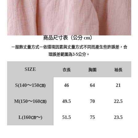
商品尺寸表（公分 cm）
－服飾丈量方式－依環境因素與丈量方式不同而產生些許誤差，合
理誤差範圍為3-5公分。
SIZE
衣長
胸圍
袖長
S(140～150㎝)
46
64
21
M(150～160㎝)
49.5
70
22.5
L(160㎝～)
51.5
75
23.5