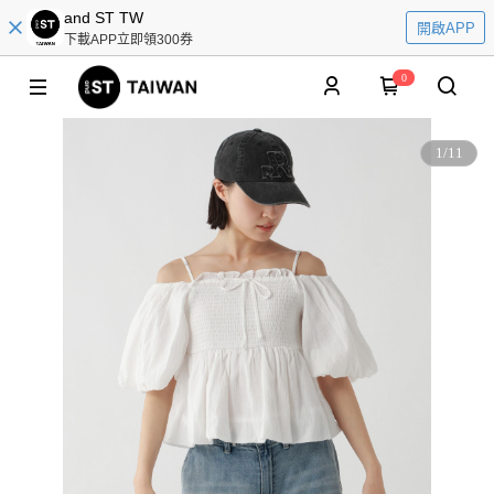
and ST TW
開啟APP
下載APP立即領300券
0
1
/
11