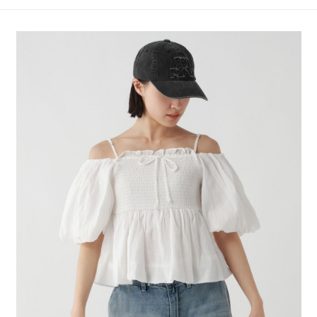
4.訂單成立30分鐘內，如未前往確認交易或遇審核未通過，訂單將自動取
１．簡單：不需註冊會員、不需綁卡、不需儲值。
全家 取貨付款
消。如遇「轉專審核」未通過狀況，表示未達大哥付你分期系統評分，恕無
２．便利：只要手機號碼，簡訊認證，即可結帳。
法說明評估內容。
每筆NT$80，滿NT$888(含以上)免運費
３．安心：先確認商品／服務後，再付款。
【繳款方式說明】
1.分期款項不併入電信帳單，「大哥付你分期」於每月結算日後寄送繳費提
付款後 全家取貨
【「AFTEE先享後付」結帳流程】
醒簡訊。
１．於結帳方式選擇「AFTEE先享後付」後，將跳轉至「AFTEE先享後付」
每筆NT$80，滿NT$888(含以上)免運費
2.透過簡訊連結打開帳單後，可選擇「超商條碼／台灣大直營門市／銀行轉
結帳頁面，進行簡訊認證並確認金額後，即可完成結帳。
帳／街口支付／iPASS MONEY」等通路繳費。
２．訂單成立數日內，您將收到繳費通知簡訊。
7-11 取貨付款
３．收到繳費通知簡訊後14天內，點擊此簡訊中的連結，可透過四大超商／
【注意事項】
每筆NT$80，滿NT$1,500(含以上)免運費
ATM／網路銀行／等多元方式進行付款，方視為交易完成。
1.本服務係由「台灣大哥大股份有限公司」（以下簡稱本公司）所提供，讓
※ 請注意：結帳手續完成當下不需立刻繳費，但若您需要取消訂單，請聯絡
用戶於交易時，得透過本服務購買商品或服務，並由商店將買賣／分期付款
付款後 7-11取貨
購買商品的店家。未經商家同意取消之訂單仍視為有效，需透過AFTEE先享
買賣價金債權讓與本公司後，依約使用本公司帳單繳交帳款。
後付繳納相關費用。
每筆NT$80，滿NT$1,500(含以上)免運費
2.基於同意付款使用「大哥付你分期」之契約關係目的，商店將以您的個人
※ 交易是否成功請以「AFTEE先享後付 」之結帳頁面顯示為準，若有關於
資料（包含姓名、電話或地址）提供予台灣大哥大進項蒐集、處理及利用，
是否繳費成功／繳費後需取消欲退款等相關疑問，請聯繫「AFTEE先享後付
宅配
由本公司與您本人進行分期帳單所需資料之確認、核對及更正。
客戶支援中心」
https://netprotections.freshdesk.com/support/home
3.完整用戶服務條款，請詳閱以下連結：
https://oppay.tw/userRule
每筆NT$80，滿NT$1,500(含以上)免運費
【注意事項】
１．透過由恩沛科技股份有限公司提供之「AFTEE先享後付」服務完成之交
易，需依本服務之必要範圍內提供個人資料，並將交易相關給付款項請求債
權轉讓予恩沛科技股份有限公司。
２．關於個人資料處理事宜，請瀏覽以下網址：
https://aftee.tw/terms/#terms3
３．未成年的使用者請事先徵得法定代理人或監護人之同意方可使用
「AFTEE先享後付」，若未經同意申辦者引起之損失，本公司不負相關責
任。