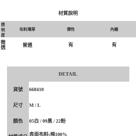
材質說明
透
布料薄厚
彈性
內襯
明
度
微
有
有
普通
透
DETAIL
貨號
668410
尺寸
M / L
顏色
05白 / 09黑 / 22粉
表面布料:棉100%