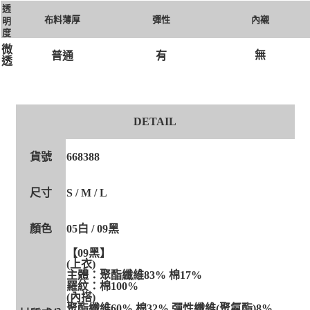
透
布料薄厚
彈性
內襯
明
度
微
無
有
普通
透
DETAIL
貨號
668388
尺寸
S / M / L
顏色
05白 / 09黑
【09黑】
(上衣)
主體：聚酯纖維83% 棉17%
羅紋：棉100%
(內搭)
聚酯纖維60% 棉32% 彈性纖維(聚氨酯)8%