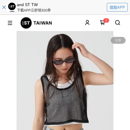
and ST TW
開啟APP
下載APP立即領300券
0
1
/
9