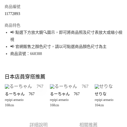
商品編號
超商取貨付款
11772893
LINE Pay
商品特色
Apple Pay
📢 點選下方放大鏡🔍圖示，即可將商品照及尺寸表放大或縮小檢
視
街口支付
📢 官網販售之顏色尺寸，請以可點選商品顏色尺寸為主
悠遊付
商品貨號：668388
Google Pay
全盈+PAY
日本店員穿搭推薦
大哥付你分期
相關說明
るーちゃん 767
るーちゃん 767
せりな
【大哥付你分期使用說明】
repipi armario
repipi armario
repipi armario
AFTEE先享後付
1.本服務由台灣大哥大提供，台灣大哥大用戶可立即使用無須另外申請。
168cm
168cm
164cm
2.付款方式選擇「大哥付你分期」，訂單成立後會自動跳轉到大哥付的交易
相關說明
流程，驗證手機門號後，選擇欲分期的期數、繳款截止日，確認付款後即完
【關於「AFTEE先享後付」】
成交易。
AFTEE先享後付是「在收到商品之後才付款」的支付方式。 讓您購物簡單便
運送方式
3.實際核准額度、可分期數及費用金額請依後續交易確認頁面所載為準。
利好安心！
詳細說明
相關推薦