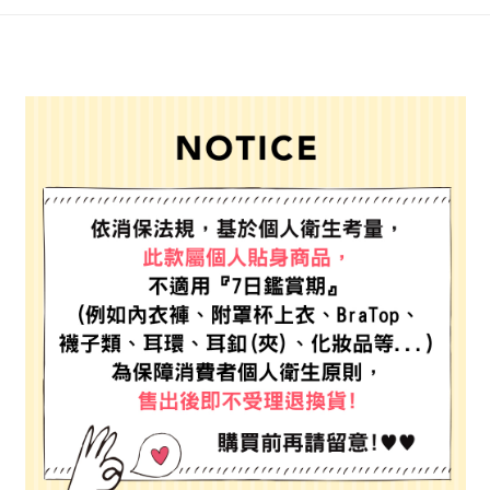
4.訂單成立30分鐘內，如未前往確認交易或遇審核未通過，訂單將自動取
１．簡單：不需註冊會員、不需綁卡、不需儲值。
全家 取貨付款
消。如遇「轉專審核」未通過狀況，表示未達大哥付你分期系統評分，恕無
２．便利：只要手機號碼，簡訊認證，即可結帳。
法說明評估內容。
每筆NT$80，滿NT$888(含以上)免運費
３．安心：先確認商品／服務後，再付款。
【繳款方式說明】
1.分期款項不併入電信帳單，「大哥付你分期」於每月結算日後寄送繳費提
付款後 全家取貨
【「AFTEE先享後付」結帳流程】
醒簡訊。
１．於結帳方式選擇「AFTEE先享後付」後，將跳轉至「AFTEE先享後付」
每筆NT$80，滿NT$888(含以上)免運費
2.透過簡訊連結打開帳單後，可選擇「超商條碼／台灣大直營門市／銀行轉
結帳頁面，進行簡訊認證並確認金額後，即可完成結帳。
帳／街口支付／iPASS MONEY」等通路繳費。
２．訂單成立數日內，您將收到繳費通知簡訊。
7-11 取貨付款
３．收到繳費通知簡訊後14天內，點擊此簡訊中的連結，可透過四大超商／
【注意事項】
每筆NT$80，滿NT$1,500(含以上)免運費
ATM／網路銀行／等多元方式進行付款，方視為交易完成。
1.本服務係由「台灣大哥大股份有限公司」（以下簡稱本公司）所提供，讓
※ 請注意：結帳手續完成當下不需立刻繳費，但若您需要取消訂單，請聯絡
用戶於交易時，得透過本服務購買商品或服務，並由商店將買賣／分期付款
付款後 7-11取貨
購買商品的店家。未經商家同意取消之訂單仍視為有效，需透過AFTEE先享
買賣價金債權讓與本公司後，依約使用本公司帳單繳交帳款。
後付繳納相關費用。
每筆NT$80，滿NT$1,500(含以上)免運費
2.基於同意付款使用「大哥付你分期」之契約關係目的，商店將以您的個人
※ 交易是否成功請以「AFTEE先享後付 」之結帳頁面顯示為準，若有關於
資料（包含姓名、電話或地址）提供予台灣大哥大進項蒐集、處理及利用，
是否繳費成功／繳費後需取消欲退款等相關疑問，請聯繫「AFTEE先享後付
宅配
由本公司與您本人進行分期帳單所需資料之確認、核對及更正。
客戶支援中心」
https://netprotections.freshdesk.com/support/home
3.完整用戶服務條款，請詳閱以下連結：
https://oppay.tw/userRule
每筆NT$80，滿NT$1,500(含以上)免運費
【注意事項】
１．透過由恩沛科技股份有限公司提供之「AFTEE先享後付」服務完成之交
易，需依本服務之必要範圍內提供個人資料，並將交易相關給付款項請求債
權轉讓予恩沛科技股份有限公司。
２．關於個人資料處理事宜，請瀏覽以下網址：
https://aftee.tw/terms/#terms3
３．未成年的使用者請事先徵得法定代理人或監護人之同意方可使用
「AFTEE先享後付」，若未經同意申辦者引起之損失，本公司不負相關責
任。