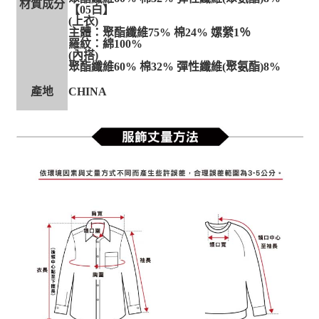
材質成分
【05白】
(上衣)
主體：聚酯纖維75% 棉24% 嫘縈1％
羅紋：綿100%
(內搭)
聚酯纖維60% 棉32% 彈性纖維(聚氨酯)8%
產地
CHINA