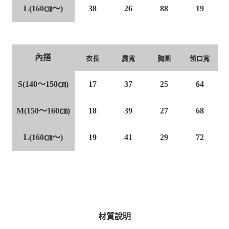
L(160㎝～)
38
26
88
19
內搭
衣長
肩寬
胸圍
領口寬
S(140～150㎝)
17
37
25
64
M(150～160㎝)
18
39
27
68
L(160㎝～)
19
41
29
72
材質說明