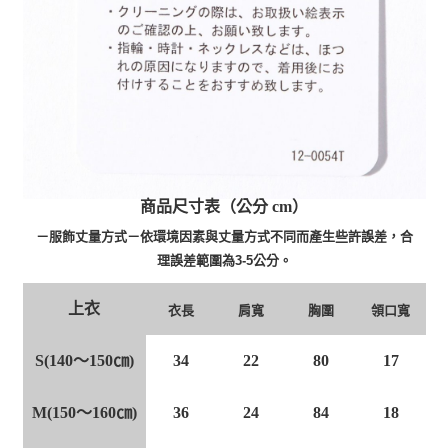
商品尺寸表（公分 cm）
－服飾丈量方式－依環境因素與丈量方式不同而產生些許誤差，合
理誤差範圍為3-5公分。
上衣
衣長
肩寬
胸圍
領口寬
S(140～150㎝)
34
22
80
17
M(150～160㎝)
36
24
84
18