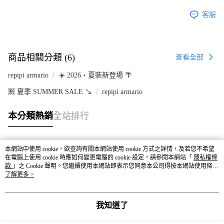
客服
商品相關分類 (6)
查看全部
repipi armario
☀️ 2026・夏裝新登場 🌴
🈹 夏季 SUMMER SALE ↘️
repipi armario
本分類熱銷
全站排行
本網站中使用 cookie，欲查詢有關本網站使用 cookie 方式之詳情，及若您不希望
熱門標籤
在電腦上使用 cookie 時應如何變更電腦的 cookie 設定，請參閱本網站「
隱私權條
款
」之 Cookie 聲明。您繼續使用本網站即表示您同意本公司得按本網站使用條款
之 Cookie 聲明使用 cookie。
了解更多 >
我知道了