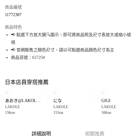
商品編號
超商取貨付款
11772387
LINE Pay
商品特色
Apple Pay
📢 點選下方放大鏡🔍圖示，即可將商品照及尺寸表放大或縮小檢
視
街口支付
📢 官網販售之顏色尺寸，請以可點選商品顏色尺寸為主
悠遊付
商品貨號：657250
Google Pay
全盈+PAY
日本店員穿搭推薦
大哥付你分期
相關說明
あおき@LAKOLEイオン相模原
にな
GIGI
【大哥付你分期使用說明】
LAKOLE
LAKOLE
LAKOLE
AFTEE先享後付
1.本服務由台灣大哥大提供，台灣大哥大用戶可立即使用無須另外申請。
156cm
153cm
160cm
2.付款方式選擇「大哥付你分期」，訂單成立後會自動跳轉到大哥付的交易
相關說明
流程，驗證手機門號後，選擇欲分期的期數、繳款截止日，確認付款後即完
【關於「AFTEE先享後付」】
成交易。
AFTEE先享後付是「在收到商品之後才付款」的支付方式。 讓您購物簡單便
運送方式
3.實際核准額度、可分期數及費用金額請依後續交易確認頁面所載為準。
利好安心！
詳細說明
相關推薦