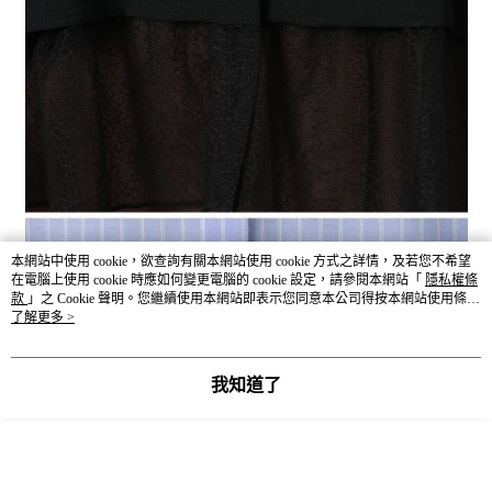
本網站中使用 cookie，欲查詢有關本網站使用 cookie 方式之詳情，及若您不希望
在電腦上使用 cookie 時應如何變更電腦的 cookie 設定，請參閱本網站「
隱私權條
款
」之 Cookie 聲明。您繼續使用本網站即表示您同意本公司得按本網站使用條款
之 Cookie 聲明使用 cookie。
了解更多 >
我知道了