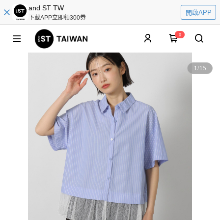
and ST TW
開啟APP
下載APP立即領300券
0
1
/
15