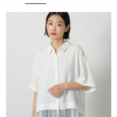
4.訂單成立30分鐘內，如未前往確認交易或遇審核未通過，訂單將自動取
１．簡單：不需註冊會員、不需綁卡、不需儲值。
全家 取貨付款
消。如遇「轉專審核」未通過狀況，表示未達大哥付你分期系統評分，恕無
２．便利：只要手機號碼，簡訊認證，即可結帳。
法說明評估內容。
每筆NT$80，滿NT$888(含以上)免運費
３．安心：先確認商品／服務後，再付款。
【繳款方式說明】
1.分期款項不併入電信帳單，「大哥付你分期」於每月結算日後寄送繳費提
付款後 全家取貨
【「AFTEE先享後付」結帳流程】
醒簡訊。
１．於結帳方式選擇「AFTEE先享後付」後，將跳轉至「AFTEE先享後付」
每筆NT$80，滿NT$888(含以上)免運費
2.透過簡訊連結打開帳單後，可選擇「超商條碼／台灣大直營門市／銀行轉
結帳頁面，進行簡訊認證並確認金額後，即可完成結帳。
帳／街口支付／iPASS MONEY」等通路繳費。
２．訂單成立數日內，您將收到繳費通知簡訊。
7-11 取貨付款
３．收到繳費通知簡訊後14天內，點擊此簡訊中的連結，可透過四大超商／
【注意事項】
每筆NT$80，滿NT$1,500(含以上)免運費
ATM／網路銀行／等多元方式進行付款，方視為交易完成。
1.本服務係由「台灣大哥大股份有限公司」（以下簡稱本公司）所提供，讓
※ 請注意：結帳手續完成當下不需立刻繳費，但若您需要取消訂單，請聯絡
用戶於交易時，得透過本服務購買商品或服務，並由商店將買賣／分期付款
付款後 7-11取貨
購買商品的店家。未經商家同意取消之訂單仍視為有效，需透過AFTEE先享
買賣價金債權讓與本公司後，依約使用本公司帳單繳交帳款。
後付繳納相關費用。
每筆NT$80，滿NT$1,500(含以上)免運費
2.基於同意付款使用「大哥付你分期」之契約關係目的，商店將以您的個人
※ 交易是否成功請以「AFTEE先享後付 」之結帳頁面顯示為準，若有關於
資料（包含姓名、電話或地址）提供予台灣大哥大進項蒐集、處理及利用，
是否繳費成功／繳費後需取消欲退款等相關疑問，請聯繫「AFTEE先享後付
宅配
由本公司與您本人進行分期帳單所需資料之確認、核對及更正。
客戶支援中心」
https://netprotections.freshdesk.com/support/home
3.完整用戶服務條款，請詳閱以下連結：
https://oppay.tw/userRule
每筆NT$80，滿NT$1,500(含以上)免運費
【注意事項】
１．透過由恩沛科技股份有限公司提供之「AFTEE先享後付」服務完成之交
易，需依本服務之必要範圍內提供個人資料，並將交易相關給付款項請求債
權轉讓予恩沛科技股份有限公司。
２．關於個人資料處理事宜，請瀏覽以下網址：
https://aftee.tw/terms/#terms3
３．未成年的使用者請事先徵得法定代理人或監護人之同意方可使用
「AFTEE先享後付」，若未經同意申辦者引起之損失，本公司不負相關責
任。