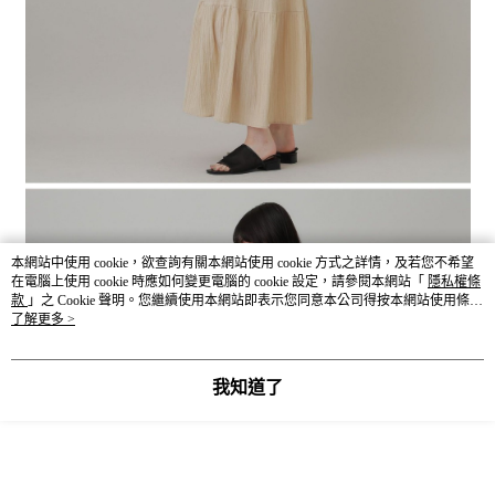
本網站中使用 cookie，欲查詢有關本網站使用 cookie 方式之詳情，及若您不希望
在電腦上使用 cookie 時應如何變更電腦的 cookie 設定，請參閱本網站「
隱私權條
款
」之 Cookie 聲明。您繼續使用本網站即表示您同意本公司得按本網站使用條款
之 Cookie 聲明使用 cookie。
了解更多 >
我知道了