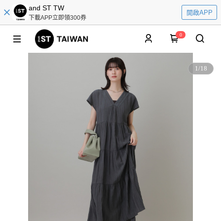
and ST TW
開啟APP
下載APP立即領300券
0
1
/
18