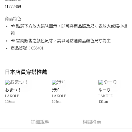
超商取貨付款
11772369
LINE Pay
商品特色
Apple Pay
📢 點選下方放大鏡🔍圖示，即可將商品照及尺寸表放大或縮小檢
視
街口支付
📢 官網販售之顏色尺寸，請以可點選商品顏色尺寸為主
悠遊付
商品貨號：658401
Google Pay
全盈+PAY
日本店員穿搭推薦
大哥付你分期
相關說明
おまつ！
ｸﾗｹﾞ
ゆーり
【大哥付你分期使用說明】
LAKOLE
LAKOLE
LAKOLE
AFTEE先享後付
1.本服務由台灣大哥大提供，台灣大哥大用戶可立即使用無須另外申請。
153cm
164cm
151cm
2.付款方式選擇「大哥付你分期」，訂單成立後會自動跳轉到大哥付的交易
相關說明
流程，驗證手機門號後，選擇欲分期的期數、繳款截止日，確認付款後即完
【關於「AFTEE先享後付」】
成交易。
AFTEE先享後付是「在收到商品之後才付款」的支付方式。 讓您購物簡單便
運送方式
3.實際核准額度、可分期數及費用金額請依後續交易確認頁面所載為準。
利好安心！
詳細說明
相關推薦
4.訂單成立30分鐘內，如未前往確認交易或遇審核未通過，訂單將自動取
１．簡單：不需註冊會員、不需綁卡、不需儲值。
全家 取貨付款
消。如遇「轉專審核」未通過狀況，表示未達大哥付你分期系統評分，恕無