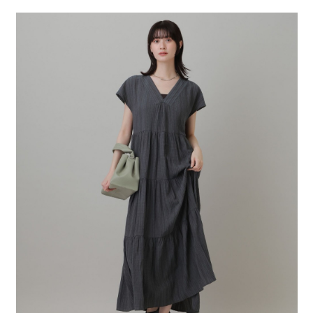
２．便利：只要手機號碼，簡訊認證，即可結帳。
法說明評估內容。
每筆NT$80，滿NT$1,500(含以上)免運費
３．安心：先確認商品／服務後，再付款。
【繳款方式說明】
1.分期款項不併入電信帳單，「大哥付你分期」於每月結算日後寄送繳費提
付款後 全家取貨
【「AFTEE先享後付」結帳流程】
醒簡訊。
１．於結帳方式選擇「AFTEE先享後付」後，將跳轉至「AFTEE先享後付」
每筆NT$80，滿NT$1,500(含以上)免運費
2.透過簡訊連結打開帳單後，可選擇「超商條碼／台灣大直營門市／銀行轉
結帳頁面，進行簡訊認證並確認金額後，即可完成結帳。
帳／街口支付／iPASS MONEY」等通路繳費。
２．訂單成立數日內，您將收到繳費通知簡訊。
7-11 取貨付款
３．收到繳費通知簡訊後14天內，點擊此簡訊中的連結，可透過四大超商／
【注意事項】
每筆NT$80，滿NT$1,500(含以上)免運費
ATM／網路銀行／等多元方式進行付款，方視為交易完成。
1.本服務係由「台灣大哥大股份有限公司」（以下簡稱本公司）所提供，讓
※ 請注意：結帳手續完成當下不需立刻繳費，但若您需要取消訂單，請聯絡
用戶於交易時，得透過本服務購買商品或服務，並由商店將買賣／分期付款
付款後 7-11取貨
購買商品的店家。未經商家同意取消之訂單仍視為有效，需透過AFTEE先享
買賣價金債權讓與本公司後，依約使用本公司帳單繳交帳款。
後付繳納相關費用。
每筆NT$80，滿NT$1,500(含以上)免運費
2.基於同意付款使用「大哥付你分期」之契約關係目的，商店將以您的個人
※ 交易是否成功請以「AFTEE先享後付 」之結帳頁面顯示為準，若有關於
資料（包含姓名、電話或地址）提供予台灣大哥大進項蒐集、處理及利用，
是否繳費成功／繳費後需取消欲退款等相關疑問，請聯繫「AFTEE先享後付
宅配
由本公司與您本人進行分期帳單所需資料之確認、核對及更正。
客戶支援中心」
https://netprotections.freshdesk.com/support/home
3.完整用戶服務條款，請詳閱以下連結：
https://oppay.tw/userRule
每筆NT$80，滿NT$1,500(含以上)免運費
【注意事項】
１．透過由恩沛科技股份有限公司提供之「AFTEE先享後付」服務完成之交
易，需依本服務之必要範圍內提供個人資料，並將交易相關給付款項請求債
權轉讓予恩沛科技股份有限公司。
２．關於個人資料處理事宜，請瀏覽以下網址：
https://aftee.tw/terms/#terms3
３．未成年的使用者請事先徵得法定代理人或監護人之同意方可使用
「AFTEE先享後付」，若未經同意申辦者引起之損失，本公司不負相關責
任。
４．使用「AFTEE先享後付」時，將依據個別帳號之用戶狀況，依本公司即