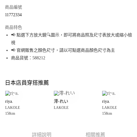
商品編號
超商取貨付款
11772334
LINE Pay
商品特色
Apple Pay
📢 點選下方放大鏡🔍圖示，即可將商品照及尺寸表放大或縮小檢
視
街口支付
📢 官網販售之顏色尺寸，請以可點選商品顏色尺寸為主
悠遊付
商品貨號：588212
Google Pay
全盈+PAY
日本店員穿搭推薦
大哥付你分期
相關說明
riya.
澪-れい
riya.
【大哥付你分期使用說明】
LAKOLE
LAKOLE
LAKOLE
AFTEE先享後付
1.本服務由台灣大哥大提供，台灣大哥大用戶可立即使用無須另外申請。
158cm
158cm
2.付款方式選擇「大哥付你分期」，訂單成立後會自動跳轉到大哥付的交易
相關說明
流程，驗證手機門號後，選擇欲分期的期數、繳款截止日，確認付款後即完
【關於「AFTEE先享後付」】
成交易。
AFTEE先享後付是「在收到商品之後才付款」的支付方式。 讓您購物簡單便
運送方式
3.實際核准額度、可分期數及費用金額請依後續交易確認頁面所載為準。
利好安心！
詳細說明
相關推薦