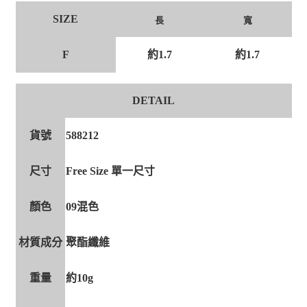
SIZE
長
寬
F
約1.7
約1.7
DETAIL
貨號
588212
尺寸
Free Size 單一尺寸
顏色
09混色
材質成分
聚酯纖維
重量
約10g