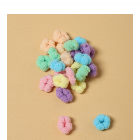
4.訂單成立30分鐘內，如未前往確認交易或遇審核未通過，訂單將自動取
１．簡單：不需註冊會員、不需綁卡、不需儲值。
全家 取貨付款
消。如遇「轉專審核」未通過狀況，表示未達大哥付你分期系統評分，恕無
２．便利：只要手機號碼，簡訊認證，即可結帳。
法說明評估內容。
每筆NT$80，滿NT$1,500(含以上)免運費
３．安心：先確認商品／服務後，再付款。
【繳款方式說明】
1.分期款項不併入電信帳單，「大哥付你分期」於每月結算日後寄送繳費提
付款後 全家取貨
【「AFTEE先享後付」結帳流程】
醒簡訊。
１．於結帳方式選擇「AFTEE先享後付」後，將跳轉至「AFTEE先享後付」
每筆NT$80，滿NT$1,500(含以上)免運費
2.透過簡訊連結打開帳單後，可選擇「超商條碼／台灣大直營門市／銀行轉
結帳頁面，進行簡訊認證並確認金額後，即可完成結帳。
帳／街口支付／iPASS MONEY」等通路繳費。
２．訂單成立數日內，您將收到繳費通知簡訊。
7-11 取貨付款
３．收到繳費通知簡訊後14天內，點擊此簡訊中的連結，可透過四大超商／
【注意事項】
每筆NT$80，滿NT$1,500(含以上)免運費
ATM／網路銀行／等多元方式進行付款，方視為交易完成。
1.本服務係由「台灣大哥大股份有限公司」（以下簡稱本公司）所提供，讓
※ 請注意：結帳手續完成當下不需立刻繳費，但若您需要取消訂單，請聯絡
用戶於交易時，得透過本服務購買商品或服務，並由商店將買賣／分期付款
付款後 7-11取貨
購買商品的店家。未經商家同意取消之訂單仍視為有效，需透過AFTEE先享
買賣價金債權讓與本公司後，依約使用本公司帳單繳交帳款。
後付繳納相關費用。
每筆NT$80，滿NT$1,500(含以上)免運費
2.基於同意付款使用「大哥付你分期」之契約關係目的，商店將以您的個人
※ 交易是否成功請以「AFTEE先享後付 」之結帳頁面顯示為準，若有關於
資料（包含姓名、電話或地址）提供予台灣大哥大進項蒐集、處理及利用，
是否繳費成功／繳費後需取消欲退款等相關疑問，請聯繫「AFTEE先享後付
宅配
由本公司與您本人進行分期帳單所需資料之確認、核對及更正。
客戶支援中心」
https://netprotections.freshdesk.com/support/home
3.完整用戶服務條款，請詳閱以下連結：
https://oppay.tw/userRule
每筆NT$80，滿NT$1,500(含以上)免運費
【注意事項】
１．透過由恩沛科技股份有限公司提供之「AFTEE先享後付」服務完成之交
易，需依本服務之必要範圍內提供個人資料，並將交易相關給付款項請求債
權轉讓予恩沛科技股份有限公司。
２．關於個人資料處理事宜，請瀏覽以下網址：
https://aftee.tw/terms/#terms3
３．未成年的使用者請事先徵得法定代理人或監護人之同意方可使用
「AFTEE先享後付」，若未經同意申辦者引起之損失，本公司不負相關責
任。