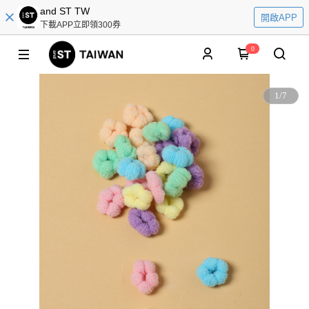
and ST TW
開啟APP
下載APP立即領300券
0
1
/
7