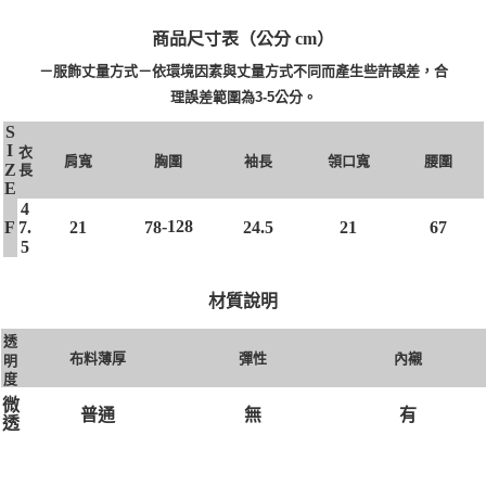
4.訂單成立30分鐘內，如未前往確認交易或遇審核未通過，訂單將自動取
１．簡單：不需註冊會員、不需綁卡、不需儲值。
全家 取貨付款
消。如遇「轉專審核」未通過狀況，表示未達大哥付你分期系統評分，恕無
２．便利：只要手機號碼，簡訊認證，即可結帳。
商品尺寸表（公分 cm）
法說明評估內容。
每筆NT$80，滿NT$1,500(含以上)免運費
３．安心：先確認商品／服務後，再付款。
【繳款方式說明】
－服飾丈量方式－依環境因素與丈量方式不同而產生些許誤差，合
1.分期款項不併入電信帳單，「大哥付你分期」於每月結算日後寄送繳費提
付款後 全家取貨
【「AFTEE先享後付」結帳流程】
理誤差範圍為3-5公分。
醒簡訊。
１．於結帳方式選擇「AFTEE先享後付」後，將跳轉至「AFTEE先享後付」
每筆NT$80，滿NT$1,500(含以上)免運費
2.透過簡訊連結打開帳單後，可選擇「超商條碼／台灣大直營門市／銀行轉
結帳頁面，進行簡訊認證並確認金額後，即可完成結帳。
S
帳／街口支付／iPASS MONEY」等通路繳費。
２．訂單成立數日內，您將收到繳費通知簡訊。
I
衣
7-11 取貨付款
肩寬
胸圍
袖長
領口寬
腰圍
３．收到繳費通知簡訊後14天內，點擊此簡訊中的連結，可透過四大超商／
Z
長
【注意事項】
每筆NT$80，滿NT$1,500(含以上)免運費
ATM／網路銀行／等多元方式進行付款，方視為交易完成。
E
1.本服務係由「台灣大哥大股份有限公司」（以下簡稱本公司）所提供，讓
※ 請注意：結帳手續完成當下不需立刻繳費，但若您需要取消訂單，請聯絡
4
用戶於交易時，得透過本服務購買商品或服務，並由商店將買賣／分期付款
付款後 7-11取貨
購買商品的店家。未經商家同意取消之訂單仍視為有效，需透過AFTEE先享
-128
F
21
78
24.5
21
67
7.
買賣價金債權讓與本公司後，依約使用本公司帳單繳交帳款。
後付繳納相關費用。
5
每筆NT$80，滿NT$1,500(含以上)免運費
2.基於同意付款使用「大哥付你分期」之契約關係目的，商店將以您的個人
※ 交易是否成功請以「AFTEE先享後付 」之結帳頁面顯示為準，若有關於
資料（包含姓名、電話或地址）提供予台灣大哥大進項蒐集、處理及利用，
是否繳費成功／繳費後需取消欲退款等相關疑問，請聯繫「AFTEE先享後付
宅配
由本公司與您本人進行分期帳單所需資料之確認、核對及更正。
材質說明
客戶支援中心」
https://netprotections.freshdesk.com/support/home
3.完整用戶服務條款，請詳閱以下連結：
https://oppay.tw/userRule
每筆NT$80，滿NT$1,500(含以上)免運費
透
【注意事項】
布料薄厚
彈性
內襯
明
１．透過由恩沛科技股份有限公司提供之「AFTEE先享後付」服務完成之交
度
易，需依本服務之必要範圍內提供個人資料，並將交易相關給付款項請求債
權轉讓予恩沛科技股份有限公司。
微
無
有
普通
２．關於個人資料處理事宜，請瀏覽以下網址：
https://aftee.tw/terms/#terms3
透
３．未成年的使用者請事先徵得法定代理人或監護人之同意方可使用
「AFTEE先享後付」，若未經同意申辦者引起之損失，本公司不負相關責
任。