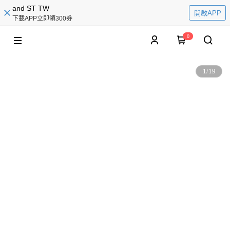
and ST TW
開啟APP
下載APP立即領300券
0
1
/
19