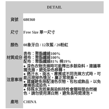
４．使用「AFTEE先享後付」時，將依據個別帳號之用戶狀況，依本公司即
DETAIL
時審查核予不同之上限額度；若仍有額度不足之情形，本公司將視審查結果
請求用戶進行身份認證。
５．嚴禁一人註冊多個帳號或使用他人資訊註冊。若發現惡意使用之情形，
貨號
680360
恩沛科技股份有限公司將有權停止該用戶之使用額度並採取法律行動。
尺寸
Free Size 單一尺寸
顏色
08象牙白 / 12灰藍 / 20粉紅
表布：聚酯纖維100%
材質成分
裡布：聚酯纖維100%
配布：聚酯纖維81% 棉19%
● 深色衣物洗滌時可能釋出多餘染料，建議單
獨洗滌，避免染色移轉。
● 遇汗水、雨水、摩擦或不同洗滌方式時，可
能出現掉色情況，屬正常現象。
注意事項
● 建議避免搭配淺色衣物、包包或飾品，以免
摩擦造成染色。
● 特殊水洗效果與染料特性會隨時間自然褪
色，請勿使用漂白劑，避免長時間浸泡。
產地
CHINA