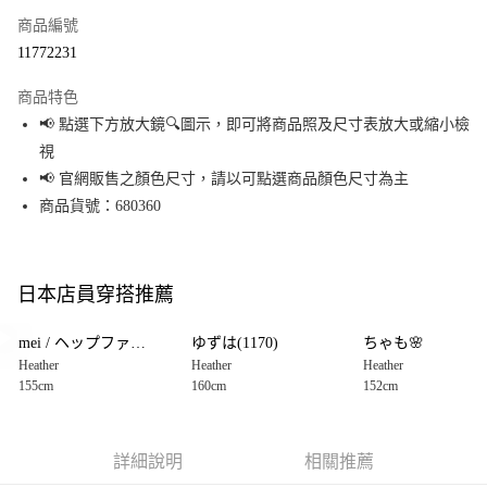
商品編號
超商取貨付款
11772231
LINE Pay
商品特色
Apple Pay
📢 點選下方放大鏡🔍圖示，即可將商品照及尺寸表放大或縮小檢
視
街口支付
📢 官網販售之顏色尺寸，請以可點選商品顏色尺寸為主
悠遊付
商品貨號：680360
Google Pay
全盈+PAY
日本店員穿搭推薦
大哥付你分期
mei / ヘップファイブ(776)
ゆずは(1170)
ちゃも🌸
相關說明
Heather
Heather
Heather
【大哥付你分期使用說明】
155cm
160cm
152cm
AFTEE先享後付
1.本服務由台灣大哥大提供，台灣大哥大用戶可立即使用無須另外申請。
2.付款方式選擇「大哥付你分期」，訂單成立後會自動跳轉到大哥付的交易
相關說明
流程，驗證手機門號後，選擇欲分期的期數、繳款截止日，確認付款後即完
【關於「AFTEE先享後付」】
成交易。
AFTEE先享後付是「在收到商品之後才付款」的支付方式。 讓您購物簡單便
詳細說明
相關推薦
運送方式
3.實際核准額度、可分期數及費用金額請依後續交易確認頁面所載為準。
利好安心！