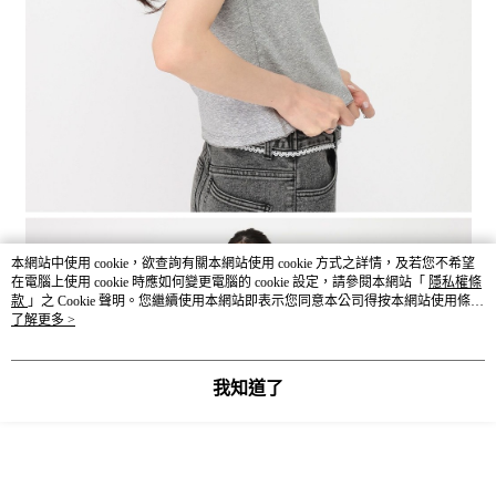
本網站中使用 cookie，欲查詢有關本網站使用 cookie 方式之詳情，及若您不希望
在電腦上使用 cookie 時應如何變更電腦的 cookie 設定，請參閱本網站「
隱私權條
款
」之 Cookie 聲明。您繼續使用本網站即表示您同意本公司得按本網站使用條款
之 Cookie 聲明使用 cookie。
了解更多 >
我知道了