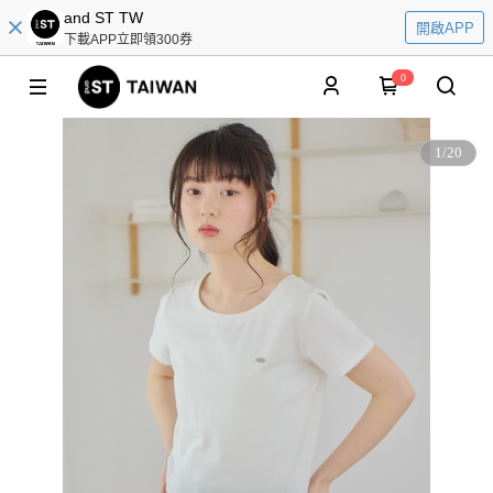
and ST TW
開啟APP
下載APP立即領300券
0
1
/
20