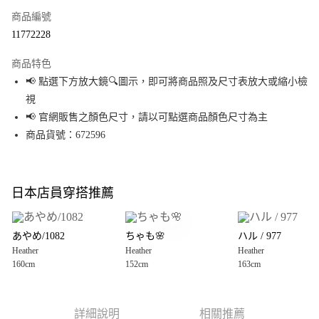
商品編號
超商取貨付款
11772228
LINE Pay
商品特色
Apple Pay
📢 點選下方放大鏡🔍圖示，即可將商品照及尺寸表放大或縮小檢
視
街口支付
📢 官網販售之顏色尺寸，請以可點選商品顏色尺寸為主
悠遊付
商品貨號：672596
Google Pay
全盈+PAY
日本店員穿搭推薦
大哥付你分期
相關說明
あやめ/1082
ちゃも🌸
ハル / 977
【大哥付你分期使用說明】
Heather
Heather
Heather
AFTEE先享後付
1.本服務由台灣大哥大提供，台灣大哥大用戶可立即使用無須另外申請。
160cm
152cm
163cm
2.付款方式選擇「大哥付你分期」，訂單成立後會自動跳轉到大哥付的交易
相關說明
流程，驗證手機門號後，選擇欲分期的期數、繳款截止日，確認付款後即完
【關於「AFTEE先享後付」】
成交易。
AFTEE先享後付是「在收到商品之後才付款」的支付方式。 讓您購物簡單便
運送方式
3.實際核准額度、可分期數及費用金額請依後續交易確認頁面所載為準。
利好安心！
詳細說明
相關推薦