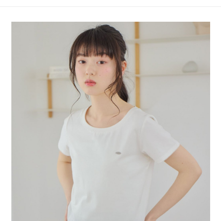
4.訂單成立30分鐘內，如未前往確認交易或遇審核未通過，訂單將自動取
１．簡單：不需註冊會員、不需綁卡、不需儲值。
全家 取貨付款
消。如遇「轉專審核」未通過狀況，表示未達大哥付你分期系統評分，恕無
２．便利：只要手機號碼，簡訊認證，即可結帳。
法說明評估內容。
每筆NT$80，滿NT$1,500(含以上)免運費
３．安心：先確認商品／服務後，再付款。
【繳款方式說明】
1.分期款項不併入電信帳單，「大哥付你分期」於每月結算日後寄送繳費提
付款後 全家取貨
【「AFTEE先享後付」結帳流程】
醒簡訊。
１．於結帳方式選擇「AFTEE先享後付」後，將跳轉至「AFTEE先享後付」
每筆NT$80，滿NT$1,500(含以上)免運費
2.透過簡訊連結打開帳單後，可選擇「超商條碼／台灣大直營門市／銀行轉
結帳頁面，進行簡訊認證並確認金額後，即可完成結帳。
帳／街口支付／iPASS MONEY」等通路繳費。
２．訂單成立數日內，您將收到繳費通知簡訊。
7-11 取貨付款
３．收到繳費通知簡訊後14天內，點擊此簡訊中的連結，可透過四大超商／
【注意事項】
每筆NT$80，滿NT$1,500(含以上)免運費
ATM／網路銀行／等多元方式進行付款，方視為交易完成。
1.本服務係由「台灣大哥大股份有限公司」（以下簡稱本公司）所提供，讓
※ 請注意：結帳手續完成當下不需立刻繳費，但若您需要取消訂單，請聯絡
用戶於交易時，得透過本服務購買商品或服務，並由商店將買賣／分期付款
付款後 7-11取貨
購買商品的店家。未經商家同意取消之訂單仍視為有效，需透過AFTEE先享
買賣價金債權讓與本公司後，依約使用本公司帳單繳交帳款。
後付繳納相關費用。
每筆NT$80，滿NT$1,500(含以上)免運費
2.基於同意付款使用「大哥付你分期」之契約關係目的，商店將以您的個人
※ 交易是否成功請以「AFTEE先享後付 」之結帳頁面顯示為準，若有關於
資料（包含姓名、電話或地址）提供予台灣大哥大進項蒐集、處理及利用，
是否繳費成功／繳費後需取消欲退款等相關疑問，請聯繫「AFTEE先享後付
宅配
由本公司與您本人進行分期帳單所需資料之確認、核對及更正。
客戶支援中心」
https://netprotections.freshdesk.com/support/home
3.完整用戶服務條款，請詳閱以下連結：
https://oppay.tw/userRule
每筆NT$80，滿NT$1,500(含以上)免運費
【注意事項】
１．透過由恩沛科技股份有限公司提供之「AFTEE先享後付」服務完成之交
易，需依本服務之必要範圍內提供個人資料，並將交易相關給付款項請求債
權轉讓予恩沛科技股份有限公司。
２．關於個人資料處理事宜，請瀏覽以下網址：
https://aftee.tw/terms/#terms3
３．未成年的使用者請事先徵得法定代理人或監護人之同意方可使用
「AFTEE先享後付」，若未經同意申辦者引起之損失，本公司不負相關責
任。