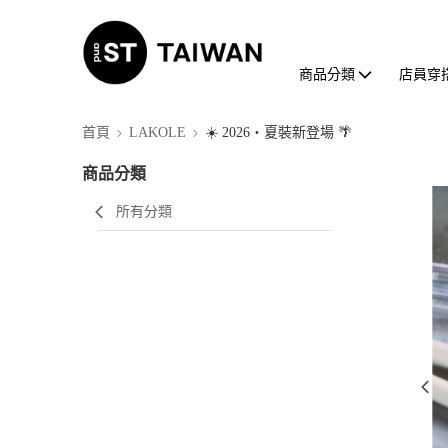
商品分類
店員穿
首頁
LAKOLE
☀️ 2026・夏裝新登場 🌴
商品分類
所有分類