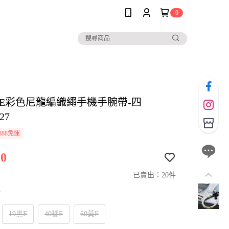
0
OLE彩色尼龍編織繩手機手腕帶-四
27
888免運
0
已賣出：20件
寸
19黑F
40橘F
60黃F