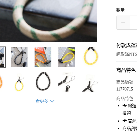
數量
付款與運
超取滿NT$
商品特色
付款方式
信用卡一
商品編號
11770715
超商取貨
商品特色
看更多
LINE Pay
📢 
檢視
Apple Pay
📢 
街口支付
商品貨號