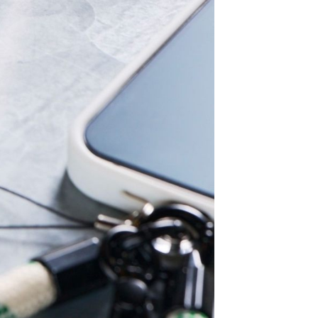
：結帳手續完成當下不需立刻繳費，但若您需要取消訂單，請聯
0，滿NT$1,500(含以上)免運費
易時，得透過本服務購買商品或服務，並由商店將買賣／分期付
的店家。未經商家同意取消之訂單仍視為有效，需透過AFTEE
金債權讓與本公司後，依約使用本公司帳單繳交帳款。
繳納相關費用。
11取貨
意付款使用「大哥付你分期」之契約關係目的，商店將以您的個人
否成功請以「AFTEE先享後付 」之結帳頁面顯示為準，若有關於
0，滿NT$1,500(含以上)免運費
含姓名、電話或地址）提供予台灣大哥大進項蒐集、處理及利
功／繳費後需取消欲退款等相關疑問，請聯繫「AFTEE先享後
公司與您本人進行分期帳單所需資料之確認、核對及更正。
援中心」
https://netprotections.freshdesk.com/support/home
戶服務條款，請詳閱以下連結：
https://oppay.tw/userRule
項】
0，滿NT$1,500(含以上)免運費
恩沛科技股份有限公司提供之「AFTEE先享後付」服務完成之
依本服務之必要範圍內提供個人資料，並將交易相關給付款項請
讓予恩沛科技股份有限公司。
個人資料處理事宜，請瀏覽以下網址：
https://aftee.tw/terms/#terms3
年的使用者請事先徵得法定代理人或監護人之同意方可使用
E先享後付」，若未經同意申辦者引起之損失，本公司不負相關責
AFTEE先享後付」時，將依據個別帳號之用戶狀況，依本公司
核予不同之上限額度；若仍有額度不足之情形，本公司將視審查
用戶進行身份認證。
一人註冊多個帳號或使用他人資訊註冊。若發現惡意使用之情
科技股份有限公司將有權停止該用戶之使用額度並採取法律行