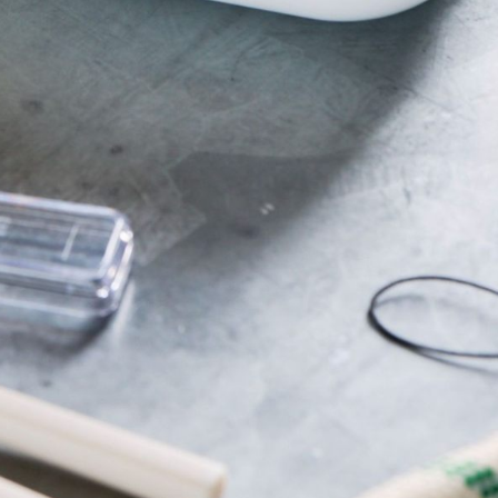
※ 請注意
每筆NT$8
用戶於交
絡購買商品
款買賣價
先享後付
付款後 7-
2.基於同
※ 交易是
每筆NT$8
資料（包
是否繳費成
用，由本
付客戶支
宅配
3.完整用
【注意事
每筆NT$8
１．透過由
交易，需
求債權轉
２．關於
３．未成
「AFTE
任。
４．使用「
即時審查
結果請求
５．嚴禁
形，恩沛
動。