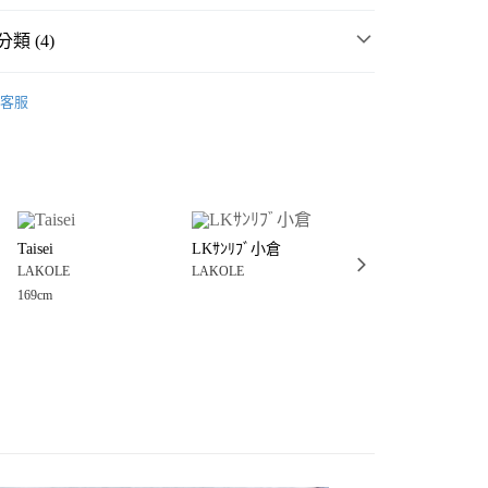
類 (4)
☀️ 2026・夏裝新登場 🌴
客服
C周邊
分期
生活雜貨
3C周邊
你分期使用說明】
享後付
由台灣大哥大提供，台灣大哥大用戶可立即使用無須另外申請。
・夏裝新登場 🌴
LAKOLE
式選擇「大哥付你分期」，訂單成立後會自動跳轉到大哥付的交易
證手機門號後，選擇欲分期的期數、繳款截止日，確認付款後即
FTEE先享後付」】
。
Taisei
LKｻﾝﾘﾌﾞ小倉
ららぽーと東郷
先享後付是「在收到商品之後才付款」的支付方式。 讓您購物簡單
准額度、可分期數及費用金額請依後續交易確認頁面所載為準。
LAKOLE
LAKOLE
LAKOLE
心！
立30分鐘內，如未前往確認交易或遇審核未通過，訂單將自動取
：不需註冊會員、不需綁卡、不需儲值。
169cm
「轉專審核」未通過狀況，表示未達大哥付你分期系統評分，恕
：只要手機號碼，簡訊認證，即可結帳。
付款
評估內容。
：先確認商品／服務後，再付款。
式說明】
0，滿NT$888(含以上)免運費
項不併入電信帳單，「大哥付你分期」於每月結算日後寄送繳費提
EE先享後付」結帳流程】
家取貨
方式選擇「AFTEE先享後付」後，將跳轉至「AFTEE先享後
訊連結打開帳單後，可選擇「超商條碼／台灣大直營門市／銀行轉
頁面，進行簡訊認證並確認金額後，即可完成結帳。
0，滿NT$888(含以上)免運費
／iPASS MONEY」等通路繳費。
成立數日內，您將收到繳費通知簡訊。
費通知簡訊後14天內，點擊此簡訊中的連結，可透過四大超商
付款
項】
網路銀行／等多元方式進行付款，方視為交易完成。
係由「台灣大哥大股份有限公司」（以下簡稱本公司）所提供，讓