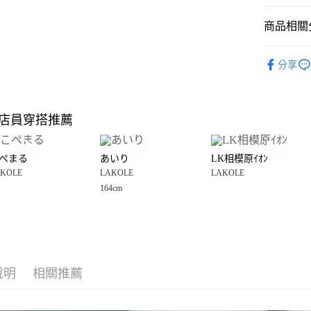
悠遊付
商品相關分
Google Pay
全盈+PAY
LAKOLE
分享
雜貨
3
大哥付你
相關說明
LAKOLE
【大哥付
店員穿搭推薦
AFTEE先
1.本服務
☀️ 2026
2.付款方
相關說明
流程，驗
【關於「A
ぺまる
あいり
LK相模原ｲｵﾝ
完成交易
AFTEE
3.實際核
KOLE
LAKOLE
LAKOLE
便利好安
運送方式
4.訂單成
１．簡單
164cm
消。如遇
２．便利
全家 取貨
無法說明
３．安心
【繳款方
每筆NT$8
1.分期款
【「AFT
醒簡訊。
付款後 全
１．於結帳
2.透過簡
付」結帳
每筆NT$8
帳／街口支付
說明
相關推薦
２．訂單
３．收到繳
7-11 取貨
【注意事
／ATM／
1.本服務