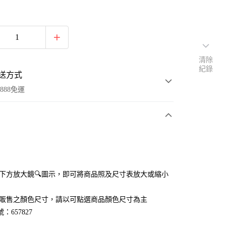
清除
紀錄
送方式
888免運
次付款
付款
點選下方放大鏡🔍圖示，即可將商品照及尺寸表放大或縮小
官網販售之顏色尺寸，請以可點選商品顏色尺寸為主
：657827