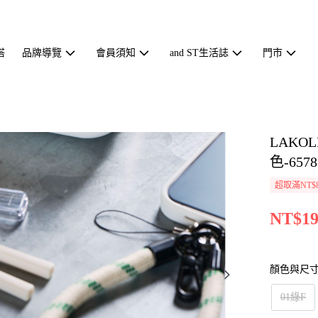
搭
品牌導覽
會員須知
and ST生活誌
門市
LAK
色-6578
超取滿NT$
NT$19
顏色與尺
01綠F