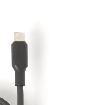
：結帳手續完成當下不需立刻繳費，但若您需要取消訂單，請聯
0，滿NT$1,500(含以上)免運費
易時，得透過本服務購買商品或服務，並由商店將買賣／分期付
的店家。未經商家同意取消之訂單仍視為有效，需透過AFTEE
金債權讓與本公司後，依約使用本公司帳單繳交帳款。
繳納相關費用。
11取貨
意付款使用「大哥付你分期」之契約關係目的，商店將以您的個人
否成功請以「AFTEE先享後付 」之結帳頁面顯示為準，若有關於
0，滿NT$1,500(含以上)免運費
含姓名、電話或地址）提供予台灣大哥大進項蒐集、處理及利
功／繳費後需取消欲退款等相關疑問，請聯繫「AFTEE先享後
公司與您本人進行分期帳單所需資料之確認、核對及更正。
援中心」
https://netprotections.freshdesk.com/support/home
戶服務條款，請詳閱以下連結：
https://oppay.tw/userRule
項】
0，滿NT$1,500(含以上)免運費
恩沛科技股份有限公司提供之「AFTEE先享後付」服務完成之
依本服務之必要範圍內提供個人資料，並將交易相關給付款項請
讓予恩沛科技股份有限公司。
個人資料處理事宜，請瀏覽以下網址：
https://aftee.tw/terms/#terms3
年的使用者請事先徵得法定代理人或監護人之同意方可使用
E先享後付」，若未經同意申辦者引起之損失，本公司不負相關責
AFTEE先享後付」時，將依據個別帳號之用戶狀況，依本公司
核予不同之上限額度；若仍有額度不足之情形，本公司將視審查
用戶進行身份認證。
一人註冊多個帳號或使用他人資訊註冊。若發現惡意使用之情
科技股份有限公司將有權停止該用戶之使用額度並採取法律行