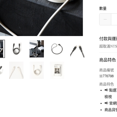
數量
付款與運
超取滿NT$
商品特色
付款方式
信用卡一
商品編號
11770708
超商取貨
商品特色
LINE Pay
📢 
檢視
Apple Pay
📢 
街口支付
商品貨號