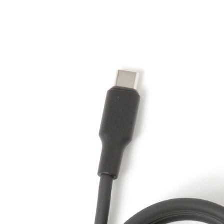
※ 請注意
每筆NT$8
用戶於交
絡購買商品
款買賣價
先享後付
付款後 7-
2.基於同
※ 交易是
每筆NT$8
資料（包
是否繳費成
用，由本
付客戶支
宅配
3.完整用
【注意事
每筆NT$8
１．透過由
交易，需
求債權轉
２．關於
３．未成
「AFTE
任。
４．使用「
即時審查
結果請求
５．嚴禁
形，恩沛
動。