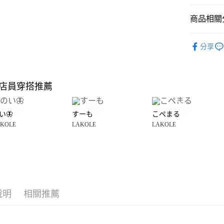
悠遊付
商品相關分
Google Pay
全盈+PAY
LAKOLE
分享
雜貨
3
大哥付你
相關說明
LAKOLE
【大哥付
店員穿搭推薦
AFTEE先
1.本服務
☀️ 2026
2.付款方
相關說明
流程，驗
【關於「A
い🦋
すーも
こぺまる
完成交易
AFTEE
3.實際核
KOLE
LAKOLE
LAKOLE
便利好安
運送方式
4.訂單成
１．簡單
消。如遇
２．便利
全家 取貨
無法說明
３．安心
【繳款方
每筆NT$8
1.分期款
【「AFT
醒簡訊。
付款後 全
１．於結帳
2.透過簡
付」結帳
說明
相關推薦
每筆NT$8
帳／街口支付
２．訂單
３．收到繳
7-11 取貨
【注意事
／ATM／
1.本服務