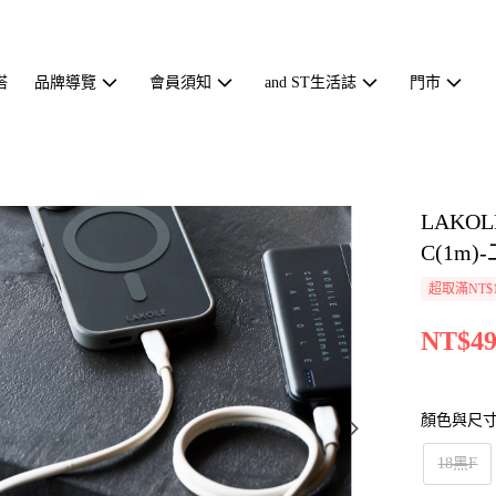
搭
品牌導覽
會員須知
and ST生活誌
門市
LAKOL
C(1m)-
超取滿NT$1
NT$49
顏色與尺
18黑F