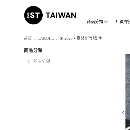
商品分類
店員穿
首頁
LAKOLE
☀️ 2026・夏裝新登場 🌴
商品分類
所有分類