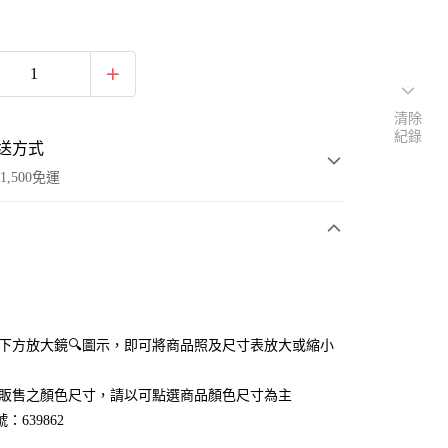
清除
紀錄
送方式
1,500免運
次付款
付款
點選下方放大鏡🔍圖示，即可將商品照及尺寸表放大或縮小
官網販售之顏色尺寸，請以可點選商品顏色尺寸為主
：639862