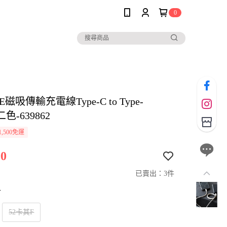
0
E磁吸傳輸充電線Type-C to Type-
二色-639862
,500免運
0
已賣出：3件
寸
52卡其F