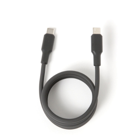
全家 取貨付款
消。如遇「轉專審核」未通過狀況，表示未達大哥付你分期系統評分，恕無
２．便利：只要手機號碼，簡訊認證，即可結帳。
法說明評估內容。
每筆NT$80，滿NT$888(含以上)免運費
３．安心：先確認商品／服務後，再付款。
【繳款方式說明】
1.分期款項不併入電信帳單，「大哥付你分期」於每月結算日後寄送繳費提
付款後 全家取貨
【「AFTEE先享後付」結帳流程】
醒簡訊。
１．於結帳方式選擇「AFTEE先享後付」後，將跳轉至「AFTEE先享後付」
每筆NT$80，滿NT$888(含以上)免運費
2.透過簡訊連結打開帳單後，可選擇「超商條碼／台灣大直營門市／銀行轉
結帳頁面，進行簡訊認證並確認金額後，即可完成結帳。
帳／街口支付／iPASS MONEY」等通路繳費。
２．訂單成立數日內，您將收到繳費通知簡訊。
7-11 取貨付款
３．收到繳費通知簡訊後14天內，點擊此簡訊中的連結，可透過四大超商／
【注意事項】
每筆NT$80，滿NT$1,500(含以上)免運費
ATM／網路銀行／等多元方式進行付款，方視為交易完成。
1.本服務係由「台灣大哥大股份有限公司」（以下簡稱本公司）所提供，讓
※ 請注意：結帳手續完成當下不需立刻繳費，但若您需要取消訂單，請聯絡
用戶於交易時，得透過本服務購買商品或服務，並由商店將買賣／分期付款
付款後 7-11取貨
購買商品的店家。未經商家同意取消之訂單仍視為有效，需透過AFTEE先享
買賣價金債權讓與本公司後，依約使用本公司帳單繳交帳款。
後付繳納相關費用。
每筆NT$80，滿NT$1,500(含以上)免運費
2.基於同意付款使用「大哥付你分期」之契約關係目的，商店將以您的個人
※ 交易是否成功請以「AFTEE先享後付 」之結帳頁面顯示為準，若有關於
資料（包含姓名、電話或地址）提供予台灣大哥大進項蒐集、處理及利用，
是否繳費成功／繳費後需取消欲退款等相關疑問，請聯繫「AFTEE先享後付
宅配
由本公司與您本人進行分期帳單所需資料之確認、核對及更正。
客戶支援中心」
https://netprotections.freshdesk.com/support/home
3.完整用戶服務條款，請詳閱以下連結：
https://oppay.tw/userRule
每筆NT$80，滿NT$1,500(含以上)免運費
【注意事項】
１．透過由恩沛科技股份有限公司提供之「AFTEE先享後付」服務完成之交
易，需依本服務之必要範圍內提供個人資料，並將交易相關給付款項請求債
權轉讓予恩沛科技股份有限公司。
２．關於個人資料處理事宜，請瀏覽以下網址：
https://aftee.tw/terms/#terms3
３．未成年的使用者請事先徵得法定代理人或監護人之同意方可使用
「AFTEE先享後付」，若未經同意申辦者引起之損失，本公司不負相關責
任。
４．使用「AFTEE先享後付」時，將依據個別帳號之用戶狀況，依本公司即