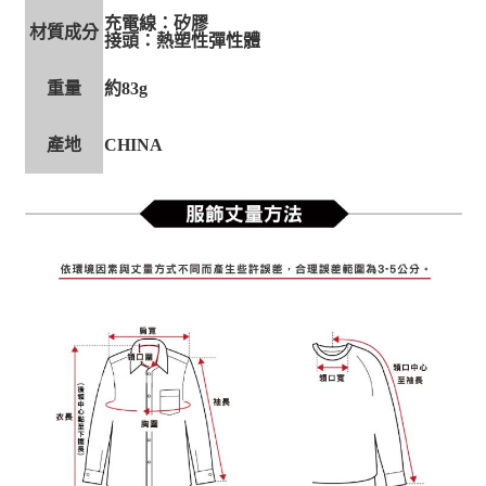
充電線：矽膠
材質成分
接頭：熱塑性彈性體
重量
約83g
產地
CHINA