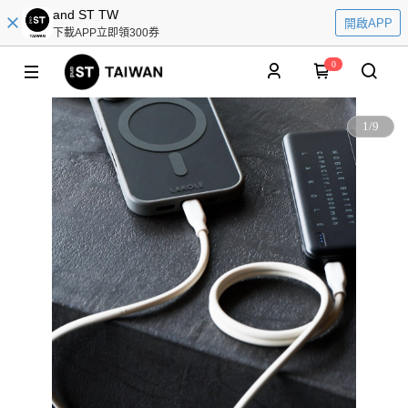
and ST TW
開啟APP
下載APP立即領300券
0
1
/
9