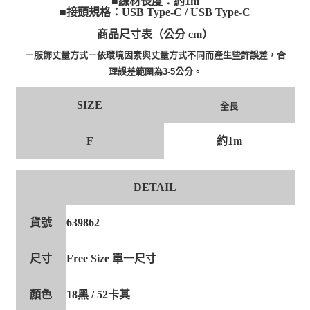
■線材長度：約1m
■接頭規格：USB Type-C / USB Type-C
商品尺寸表（公分 cm）
－服飾丈量方式－依環境因素與丈量方式不同而產生些許誤差，合
理誤差範圍為3-5公分。
SIZE
全長
F
約1m
DETAIL
貨號
639862
尺寸
Free Size 單一尺寸
顏色
18黑 / 52卡其