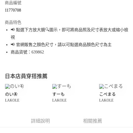
商品編號
超商取貨付款
11770708
LINE Pay
商品特色
Apple Pay
📢 點選下方放大鏡🔍圖示，即可將商品照及尺寸表放大或縮小檢
視
街口支付
📢 官網販售之顏色尺寸，請以可點選商品顏色尺寸為主
悠遊付
商品貨號：639862
Google Pay
全盈+PAY
日本店員穿搭推薦
大哥付你分期
相關說明
のい🦋
すーも
こぺまる
【大哥付你分期使用說明】
LAKOLE
LAKOLE
LAKOLE
AFTEE先享後付
1.本服務由台灣大哥大提供，台灣大哥大用戶可立即使用無須另外申請。
2.付款方式選擇「大哥付你分期」，訂單成立後會自動跳轉到大哥付的交易
相關說明
流程，驗證手機門號後，選擇欲分期的期數、繳款截止日，確認付款後即完
【關於「AFTEE先享後付」】
成交易。
詳細說明
相關推薦
AFTEE先享後付是「在收到商品之後才付款」的支付方式。 讓您購物簡單便
運送方式
3.實際核准額度、可分期數及費用金額請依後續交易確認頁面所載為準。
利好安心！
4.訂單成立30分鐘內，如未前往確認交易或遇審核未通過，訂單將自動取
１．簡單：不需註冊會員、不需綁卡、不需儲值。