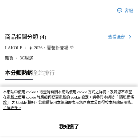
客服
商品相關分類 (4)
查看全部
LAKOLE
☀️ 2026・夏裝新登場 🌴
雜貨
3C周邊
本分類熱銷
全站排行
本網站中使用 cookie，欲查詢有關本網站使用 cookie 方式之詳情，及若您不希望
熱門標籤
在電腦上使用 cookie 時應如何變更電腦的 cookie 設定，請參閱本網站「
隱私權條
款
」之 Cookie 聲明。您繼續使用本網站即表示您同意本公司得按本網站使用條款
之 Cookie 聲明使用 cookie。
了解更多 >
我知道了