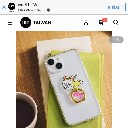
and ST TW
開啟APP
下載APP立即領300券
0
1
/
8