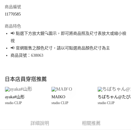
商品編號
超商取貨付款
11770585
LINE Pay
商品特色
Apple Pay
📢 點選下方放大鏡🔍圖示，即可將商品照及尺寸表放大或縮小檢
視
街口支付
📢 官網販售之顏色尺寸，請以可點選商品顏色尺寸為主
悠遊付
商品貨號：638063
Google Pay
全盈+PAY
日本店員穿搭推薦
大哥付你分期
相關說明
ayaka#山形
MAIKO
ちばちゃん@たぴ
【大哥付你分期使用說明】
studio CLIP
studio CLIP
studio CLIP
AFTEE先享後付
1.本服務由台灣大哥大提供，台灣大哥大用戶可立即使用無須另外申請。
2.付款方式選擇「大哥付你分期」，訂單成立後會自動跳轉到大哥付的交易
相關說明
流程，驗證手機門號後，選擇欲分期的期數、繳款截止日，確認付款後即完
【關於「AFTEE先享後付」】
成交易。
詳細說明
相關推薦
AFTEE先享後付是「在收到商品之後才付款」的支付方式。 讓您購物簡單便
運送方式
3.實際核准額度、可分期數及費用金額請依後續交易確認頁面所載為準。
利好安心！