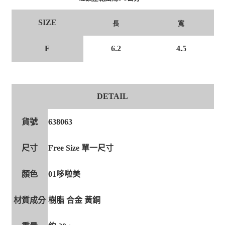
SIZE
長
寬
F
6.2
4.5
DETAIL
貨號
638063
尺寸
Free Size 單一尺寸
顏色
01哆啦美
材質成分
樹脂 合金 黃銅