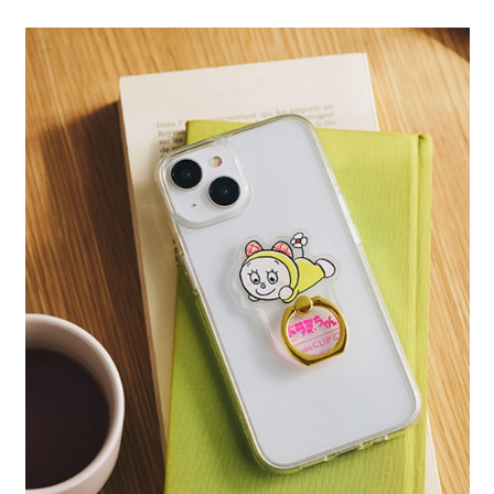
4.訂單成立30分鐘內，如未前往確認交易或遇審核未通過，訂單將自動取
１．簡單：不需註冊會員、不需綁卡、不需儲值。
全家 取貨付款
消。如遇「轉專審核」未通過狀況，表示未達大哥付你分期系統評分，恕無
２．便利：只要手機號碼，簡訊認證，即可結帳。
法說明評估內容。
每筆NT$80，滿NT$1,500(含以上)免運費
３．安心：先確認商品／服務後，再付款。
【繳款方式說明】
1.分期款項不併入電信帳單，「大哥付你分期」於每月結算日後寄送繳費提
付款後 全家取貨
【「AFTEE先享後付」結帳流程】
醒簡訊。
１．於結帳方式選擇「AFTEE先享後付」後，將跳轉至「AFTEE先享後付」
每筆NT$80，滿NT$1,500(含以上)免運費
2.透過簡訊連結打開帳單後，可選擇「超商條碼／台灣大直營門市／銀行轉
結帳頁面，進行簡訊認證並確認金額後，即可完成結帳。
帳／街口支付／iPASS MONEY」等通路繳費。
２．訂單成立數日內，您將收到繳費通知簡訊。
7-11 取貨付款
３．收到繳費通知簡訊後14天內，點擊此簡訊中的連結，可透過四大超商／
【注意事項】
每筆NT$80，滿NT$1,500(含以上)免運費
ATM／網路銀行／等多元方式進行付款，方視為交易完成。
1.本服務係由「台灣大哥大股份有限公司」（以下簡稱本公司）所提供，讓
※ 請注意：結帳手續完成當下不需立刻繳費，但若您需要取消訂單，請聯絡
用戶於交易時，得透過本服務購買商品或服務，並由商店將買賣／分期付款
付款後 7-11取貨
購買商品的店家。未經商家同意取消之訂單仍視為有效，需透過AFTEE先享
買賣價金債權讓與本公司後，依約使用本公司帳單繳交帳款。
後付繳納相關費用。
每筆NT$80，滿NT$1,500(含以上)免運費
2.基於同意付款使用「大哥付你分期」之契約關係目的，商店將以您的個人
※ 交易是否成功請以「AFTEE先享後付 」之結帳頁面顯示為準，若有關於
資料（包含姓名、電話或地址）提供予台灣大哥大進項蒐集、處理及利用，
是否繳費成功／繳費後需取消欲退款等相關疑問，請聯繫「AFTEE先享後付
宅配
由本公司與您本人進行分期帳單所需資料之確認、核對及更正。
客戶支援中心」
https://netprotections.freshdesk.com/support/home
3.完整用戶服務條款，請詳閱以下連結：
https://oppay.tw/userRule
每筆NT$80，滿NT$1,500(含以上)免運費
【注意事項】
１．透過由恩沛科技股份有限公司提供之「AFTEE先享後付」服務完成之交
易，需依本服務之必要範圍內提供個人資料，並將交易相關給付款項請求債
權轉讓予恩沛科技股份有限公司。
２．關於個人資料處理事宜，請瀏覽以下網址：
https://aftee.tw/terms/#terms3
３．未成年的使用者請事先徵得法定代理人或監護人之同意方可使用
「AFTEE先享後付」，若未經同意申辦者引起之損失，本公司不負相關責
任。