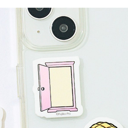
／ATM／
1.本服務
※ 請注意
每筆NT$8
用戶於交
絡購買商品
款買賣價
先享後付
付款後 7-
2.基於同
※ 交易是
每筆NT$8
資料（包
是否繳費成
用，由本
付客戶支
宅配
3.完整用
【注意事
每筆NT$8
１．透過由
交易，需
求債權轉
２．關於
３．未成
「AFTE
任。
４．使用「
即時審查
結果請求
５．嚴禁
形，恩沛
動。