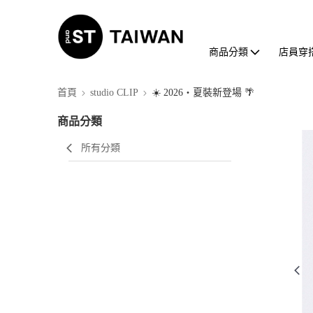
商品分類
店員穿
首頁
studio CLIP
☀️ 2026・夏裝新登場 🌴
商品分類
所有分類