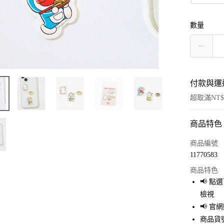
數量
付款與運
超取滿NT$
商品特色
付款方式
信用卡一
商品編號
11770583
超商取貨
商品特色
LINE Pay
📢 
檢視
Apple Pay
📢 
街口支付
商品貨號