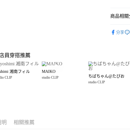
悠遊付
商品相關分
Google Pay
全盈+PAY
studio CLI
分享
☀️ 2026
大哥付你
相關說明
studio CLI
【大哥付
店員穿搭推薦
AFTEE先
1.本服務
女裝
配
2.付款方
相關說明
studio CLI
流程，驗
【關於「A
oshimi 湘南フィル
MAIKO
完成交易
AFTEE
studio CLI
ちばちゃん@たぴお
3.實際核
dio CLIP
studio CLIP
便利好安
運送方式
4.訂單成
studio CLIP
１．簡單
消。如遇
２．便利
全家 取貨
無法說明
３．安心
【繳款方
每筆NT$8
1.分期款
【「AFT
醒簡訊。
付款後 全
１．於結帳
2.透過簡
付」結帳
每筆NT$8
帳／街口支付
２．訂單
說明
相關推薦
３．收到繳
7-11 取貨
【注意事