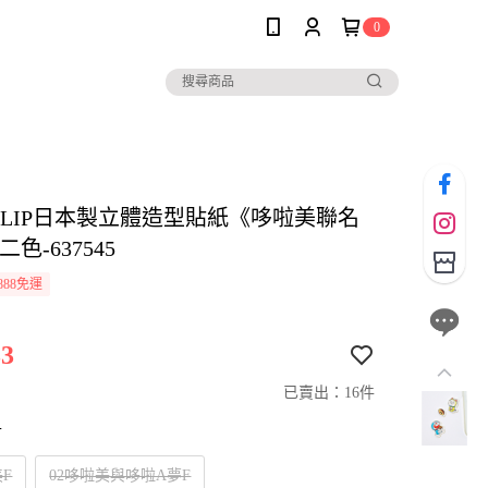
0
io CLIP日本製立體造型貼紙《哆啦美聯名
色-637545
888免運
3
已賣出：16件
寸
美F
02哆啦美與哆啦A夢F