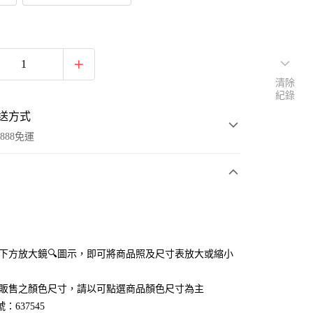
清除
紀錄
送方式
888免運
次付款
付款
點選下方放大鏡🔍圖示，即可將商品照及尺寸表放大或縮小
官網販售之顏色尺寸，請以可點選商品顏色尺寸為主
：637545