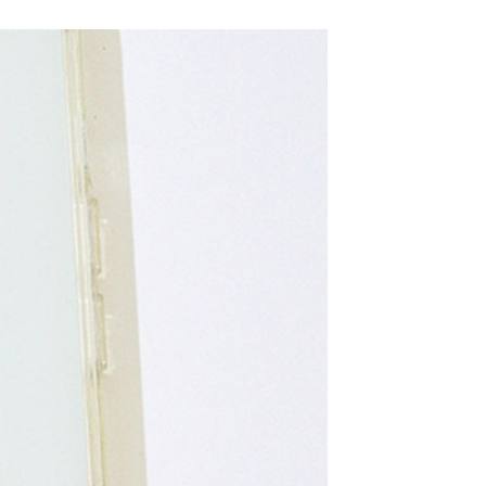
網路銀行／等多元方式進行付款，方視為交易完成。
係由「台灣大哥大股份有限公司」（以下簡稱本公司）所提供，讓
：結帳手續完成當下不需立刻繳費，但若您需要取消訂單，請聯
0，滿NT$1,500(含以上)免運費
易時，得透過本服務購買商品或服務，並由商店將買賣／分期付
的店家。未經商家同意取消之訂單仍視為有效，需透過AFTEE
金債權讓與本公司後，依約使用本公司帳單繳交帳款。
繳納相關費用。
11取貨
意付款使用「大哥付你分期」之契約關係目的，商店將以您的個人
否成功請以「AFTEE先享後付 」之結帳頁面顯示為準，若有關於
0，滿NT$1,500(含以上)免運費
含姓名、電話或地址）提供予台灣大哥大進項蒐集、處理及利
功／繳費後需取消欲退款等相關疑問，請聯繫「AFTEE先享後
公司與您本人進行分期帳單所需資料之確認、核對及更正。
援中心」
https://netprotections.freshdesk.com/support/home
戶服務條款，請詳閱以下連結：
https://oppay.tw/userRule
項】
0，滿NT$1,500(含以上)免運費
恩沛科技股份有限公司提供之「AFTEE先享後付」服務完成之
依本服務之必要範圍內提供個人資料，並將交易相關給付款項請
讓予恩沛科技股份有限公司。
個人資料處理事宜，請瀏覽以下網址：
https://aftee.tw/terms/#terms3
年的使用者請事先徵得法定代理人或監護人之同意方可使用
E先享後付」，若未經同意申辦者引起之損失，本公司不負相關責
AFTEE先享後付」時，將依據個別帳號之用戶狀況，依本公司
核予不同之上限額度；若仍有額度不足之情形，本公司將視審查
用戶進行身份認證。
一人註冊多個帳號或使用他人資訊註冊。若發現惡意使用之情
科技股份有限公司將有權停止該用戶之使用額度並採取法律行