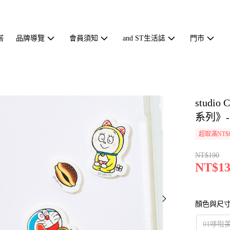
搭
品牌導覽
會員須知
and ST生活誌
門市
stud
系列》-二
超取滿NT$
NT$190
NT$13
顏色與尺
01哆啦