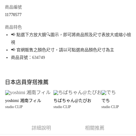
商品編號
超商取貨付款
11770577
LINE Pay
商品特色
Apple Pay
📢 點選下方放大鏡🔍圖示，即可將商品照及尺寸表放大或縮小檢
視
街口支付
📢 官網販售之顏色尺寸，請以可點選商品顏色尺寸為主
悠遊付
商品貨號：634749
Google Pay
全盈+PAY
日本店員穿搭推薦
大哥付你分期
相關說明
yoshimi 湘南フィル
ちばちゃん@たぴお
でち
【大哥付你分期使用說明】
studio CLIP
studio CLIP
studio CLIP
AFTEE先享後付
1.本服務由台灣大哥大提供，台灣大哥大用戶可立即使用無須另外申請。
2.付款方式選擇「大哥付你分期」，訂單成立後會自動跳轉到大哥付的交易
相關說明
流程，驗證手機門號後，選擇欲分期的期數、繳款截止日，確認付款後即完
【關於「AFTEE先享後付」】
成交易。
詳細說明
相關推薦
AFTEE先享後付是「在收到商品之後才付款」的支付方式。 讓您購物簡單便
運送方式
3.實際核准額度、可分期數及費用金額請依後續交易確認頁面所載為準。
利好安心！