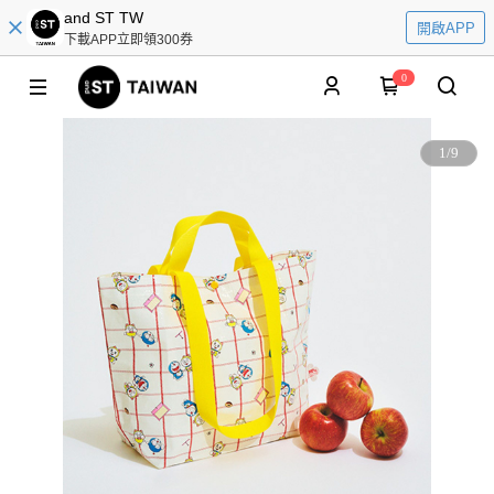
and ST TW
開啟APP
下載APP立即領300券
0
1
/
9