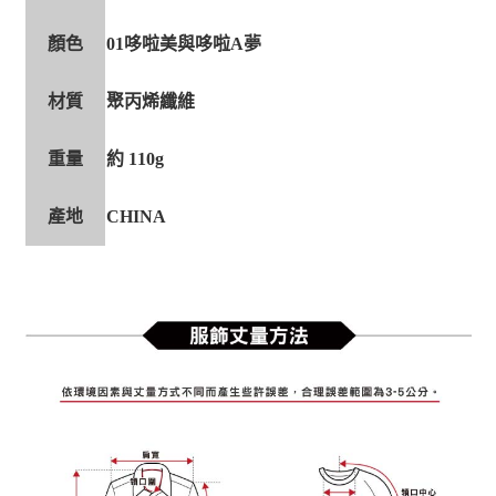
顏色
01哆啦美與哆啦A夢
材質
聚丙烯纖維
重量
約 110g
產地
CHINA