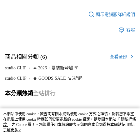
顯示電腦版詳細說明
客服
商品相關分類 (6)
查看全部
studio CLIP
☀️ 2026・夏裝新登場 🌴
studio CLIP
🔥 GOODS SALE ↘5折起
本分類熱銷
全站排行
本網站中使用 cookie，欲查詢有關本網站使用 cookie 方式之詳情，及若您不希望
熱門標籤
在電腦上使用 cookie 時應如何變更電腦的 cookie 設定，請參閱本網站「
隱私權條
款
」之 Cookie 聲明。您繼續使用本網站即表示您同意本公司得按本網站使用條款
之 Cookie 聲明使用 cookie。
了解更多 >