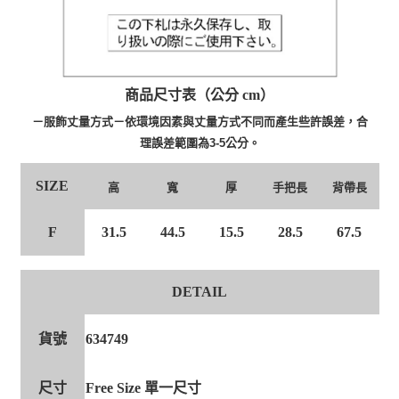
商品尺寸表（公分 cm）
－服飾丈量方式－依環境因素與丈量方式不同而產生些許誤差，合
理誤差範圍為3-5公分。
SIZE
高
寬
厚
手把長
背帶長
F
31.5
44.5
15.5
28.5
67.5
DETAIL
貨號
634749
尺寸
Free Size 單一尺寸