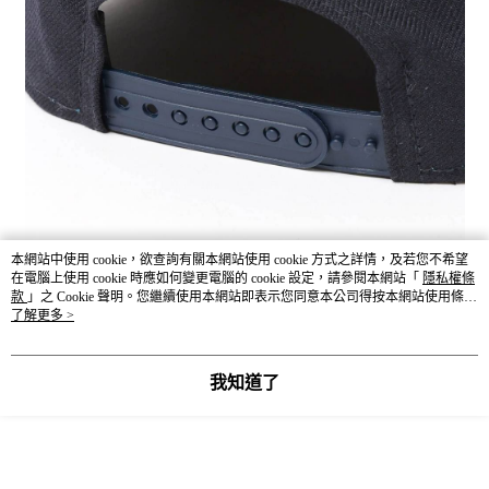
本網站中使用 cookie，欲查詢有關本網站使用 cookie 方式之詳情，及若您不希望
在電腦上使用 cookie 時應如何變更電腦的 cookie 設定，請參閱本網站「
隱私權條
款
」之 Cookie 聲明。您繼續使用本網站即表示您同意本公司得按本網站使用條款
之 Cookie 聲明使用 cookie。
了解更多 >
我知道了