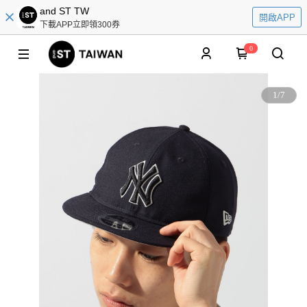
and ST TW
開啟APP
下載APP立即領300券
0
1
/
7