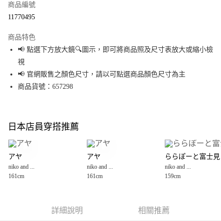
商品編號
超商取貨付款
11770495
LINE Pay
商品特色
Apple Pay
📢 點選下方放大鏡🔍圖示，即可將商品照及尺寸表放大或縮小檢
視
街口支付
📢 官網販售之顏色尺寸，請以可點選商品顏色尺寸為主
悠遊付
商品貨號：657298
Google Pay
全盈+PAY
日本店員穿搭推薦
大哥付你分期
相關說明
アヤ
アヤ
ららぽーと富士見
【大哥付你分期使用說明】
niko and ...
niko and ...
niko and ...
AFTEE先享後付
1.本服務由台灣大哥大提供，台灣大哥大用戶可立即使用無須另外申請。
161cm
161cm
159cm
2.付款方式選擇「大哥付你分期」，訂單成立後會自動跳轉到大哥付的交易
相關說明
流程，驗證手機門號後，選擇欲分期的期數、繳款截止日，確認付款後即完
【關於「AFTEE先享後付」】
成交易。
AFTEE先享後付是「在收到商品之後才付款」的支付方式。 讓您購物簡單便
運送方式
3.實際核准額度、可分期數及費用金額請依後續交易確認頁面所載為準。
利好安心！
詳細說明
相關推薦
4.訂單成立30分鐘內，如未前往確認交易或遇審核未通過，訂單將自動取
１．簡單：不需註冊會員、不需綁卡、不需儲值。