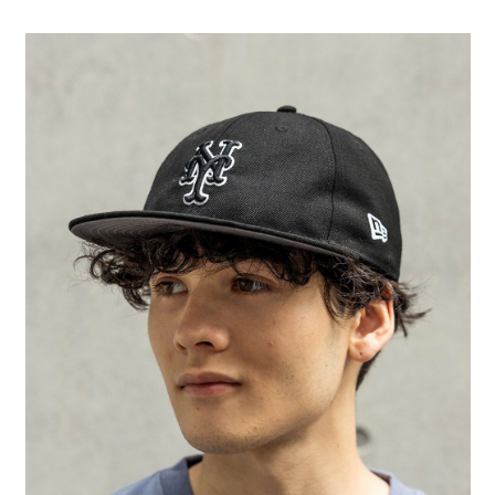
全家 取貨付款
消。如遇「轉專審核」未通過狀況，表示未達大哥付你分期系統評分，恕無
２．便利：只要手機號碼，簡訊認證，即可結帳。
法說明評估內容。
每筆NT$80，滿NT$888(含以上)免運費
３．安心：先確認商品／服務後，再付款。
【繳款方式說明】
1.分期款項不併入電信帳單，「大哥付你分期」於每月結算日後寄送繳費提
付款後 全家取貨
【「AFTEE先享後付」結帳流程】
醒簡訊。
１．於結帳方式選擇「AFTEE先享後付」後，將跳轉至「AFTEE先享後付」
每筆NT$80，滿NT$888(含以上)免運費
2.透過簡訊連結打開帳單後，可選擇「超商條碼／台灣大直營門市／銀行轉
結帳頁面，進行簡訊認證並確認金額後，即可完成結帳。
帳／街口支付／iPASS MONEY」等通路繳費。
２．訂單成立數日內，您將收到繳費通知簡訊。
7-11 取貨付款
３．收到繳費通知簡訊後14天內，點擊此簡訊中的連結，可透過四大超商／
【注意事項】
每筆NT$80，滿NT$1,500(含以上)免運費
ATM／網路銀行／等多元方式進行付款，方視為交易完成。
1.本服務係由「台灣大哥大股份有限公司」（以下簡稱本公司）所提供，讓
※ 請注意：結帳手續完成當下不需立刻繳費，但若您需要取消訂單，請聯絡
用戶於交易時，得透過本服務購買商品或服務，並由商店將買賣／分期付款
付款後 7-11取貨
購買商品的店家。未經商家同意取消之訂單仍視為有效，需透過AFTEE先享
買賣價金債權讓與本公司後，依約使用本公司帳單繳交帳款。
後付繳納相關費用。
每筆NT$80，滿NT$1,500(含以上)免運費
2.基於同意付款使用「大哥付你分期」之契約關係目的，商店將以您的個人
※ 交易是否成功請以「AFTEE先享後付 」之結帳頁面顯示為準，若有關於
資料（包含姓名、電話或地址）提供予台灣大哥大進項蒐集、處理及利用，
是否繳費成功／繳費後需取消欲退款等相關疑問，請聯繫「AFTEE先享後付
宅配
由本公司與您本人進行分期帳單所需資料之確認、核對及更正。
客戶支援中心」
https://netprotections.freshdesk.com/support/home
3.完整用戶服務條款，請詳閱以下連結：
https://oppay.tw/userRule
每筆NT$80，滿NT$1,500(含以上)免運費
【注意事項】
１．透過由恩沛科技股份有限公司提供之「AFTEE先享後付」服務完成之交
易，需依本服務之必要範圍內提供個人資料，並將交易相關給付款項請求債
權轉讓予恩沛科技股份有限公司。
２．關於個人資料處理事宜，請瀏覽以下網址：
https://aftee.tw/terms/#terms3
３．未成年的使用者請事先徵得法定代理人或監護人之同意方可使用
「AFTEE先享後付」，若未經同意申辦者引起之損失，本公司不負相關責
任。
４．使用「AFTEE先享後付」時，將依據個別帳號之用戶狀況，依本公司即