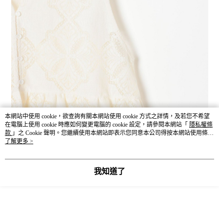
本網站中使用 cookie，欲查詢有關本網站使用 cookie 方式之詳情，及若您不希望
在電腦上使用 cookie 時應如何變更電腦的 cookie 設定，請參閱本網站「
隱私權條
款
」之 Cookie 聲明。您繼續使用本網站即表示您同意本公司得按本網站使用條款
之 Cookie 聲明使用 cookie。
了解更多 >
我知道了