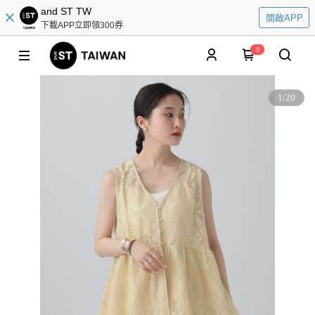
and ST TW
開啟APP
下載APP立即領300券
0
1
/
20