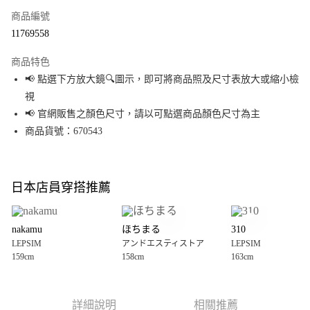
商品編號
超商取貨付款
11769558
LINE Pay
商品特色
Apple Pay
📢 點選下方放大鏡🔍圖示，即可將商品照及尺寸表放大或縮小檢
視
街口支付
📢 官網販售之顏色尺寸，請以可點選商品顏色尺寸為主
悠遊付
商品貨號：670543
Google Pay
全盈+PAY
日本店員穿搭推薦
大哥付你分期
相關說明
nakamu
ほちまる
310
【大哥付你分期使用說明】
LEPSIM
アンドエスティストア
LEPSIM
AFTEE先享後付
1.本服務由台灣大哥大提供，台灣大哥大用戶可立即使用無須另外申請。
159cm
158cm
163cm
2.付款方式選擇「大哥付你分期」，訂單成立後會自動跳轉到大哥付的交易
相關說明
流程，驗證手機門號後，選擇欲分期的期數、繳款截止日，確認付款後即完
【關於「AFTEE先享後付」】
成交易。
AFTEE先享後付是「在收到商品之後才付款」的支付方式。 讓您購物簡單便
運送方式
3.實際核准額度、可分期數及費用金額請依後續交易確認頁面所載為準。
利好安心！
詳細說明
相關推薦