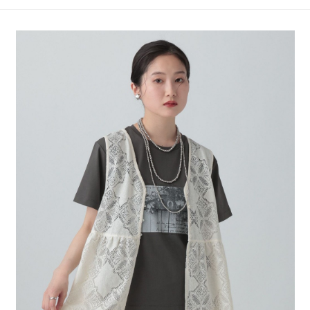
4.訂單成立30分鐘內，如未前往確認交易或遇審核未通過，訂單將自動取
１．簡單：不需註冊會員、不需綁卡、不需儲值。
全家 取貨付款
消。如遇「轉專審核」未通過狀況，表示未達大哥付你分期系統評分，恕無
２．便利：只要手機號碼，簡訊認證，即可結帳。
法說明評估內容。
每筆NT$80，滿NT$888(含以上)免運費
３．安心：先確認商品／服務後，再付款。
【繳款方式說明】
1.分期款項不併入電信帳單，「大哥付你分期」於每月結算日後寄送繳費提
付款後 全家取貨
【「AFTEE先享後付」結帳流程】
醒簡訊。
１．於結帳方式選擇「AFTEE先享後付」後，將跳轉至「AFTEE先享後付」
每筆NT$80，滿NT$888(含以上)免運費
2.透過簡訊連結打開帳單後，可選擇「超商條碼／台灣大直營門市／銀行轉
結帳頁面，進行簡訊認證並確認金額後，即可完成結帳。
帳／街口支付／iPASS MONEY」等通路繳費。
２．訂單成立數日內，您將收到繳費通知簡訊。
7-11 取貨付款
３．收到繳費通知簡訊後14天內，點擊此簡訊中的連結，可透過四大超商／
【注意事項】
每筆NT$80，滿NT$1,500(含以上)免運費
ATM／網路銀行／等多元方式進行付款，方視為交易完成。
1.本服務係由「台灣大哥大股份有限公司」（以下簡稱本公司）所提供，讓
※ 請注意：結帳手續完成當下不需立刻繳費，但若您需要取消訂單，請聯絡
用戶於交易時，得透過本服務購買商品或服務，並由商店將買賣／分期付款
付款後 7-11取貨
購買商品的店家。未經商家同意取消之訂單仍視為有效，需透過AFTEE先享
買賣價金債權讓與本公司後，依約使用本公司帳單繳交帳款。
後付繳納相關費用。
每筆NT$80，滿NT$1,500(含以上)免運費
2.基於同意付款使用「大哥付你分期」之契約關係目的，商店將以您的個人
※ 交易是否成功請以「AFTEE先享後付 」之結帳頁面顯示為準，若有關於
資料（包含姓名、電話或地址）提供予台灣大哥大進項蒐集、處理及利用，
是否繳費成功／繳費後需取消欲退款等相關疑問，請聯繫「AFTEE先享後付
宅配
由本公司與您本人進行分期帳單所需資料之確認、核對及更正。
客戶支援中心」
https://netprotections.freshdesk.com/support/home
3.完整用戶服務條款，請詳閱以下連結：
https://oppay.tw/userRule
每筆NT$80，滿NT$1,500(含以上)免運費
【注意事項】
１．透過由恩沛科技股份有限公司提供之「AFTEE先享後付」服務完成之交
易，需依本服務之必要範圍內提供個人資料，並將交易相關給付款項請求債
權轉讓予恩沛科技股份有限公司。
２．關於個人資料處理事宜，請瀏覽以下網址：
https://aftee.tw/terms/#terms3
３．未成年的使用者請事先徵得法定代理人或監護人之同意方可使用
「AFTEE先享後付」，若未經同意申辦者引起之損失，本公司不負相關責
任。