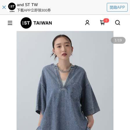
and ST TW
開啟APP
下載APP立即領300券
0
1
/
19