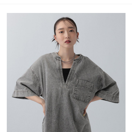
4.訂單成立30分鐘內，如未前往確認交易或遇審核未通過，訂單將自動取
１．簡單：不需註冊會員、不需綁卡、不需儲值。
全家 取貨付款
消。如遇「轉專審核」未通過狀況，表示未達大哥付你分期系統評分，恕無
２．便利：只要手機號碼，簡訊認證，即可結帳。
法說明評估內容。
每筆NT$80，滿NT$888(含以上)免運費
３．安心：先確認商品／服務後，再付款。
【繳款方式說明】
1.分期款項不併入電信帳單，「大哥付你分期」於每月結算日後寄送繳費提
付款後 全家取貨
【「AFTEE先享後付」結帳流程】
醒簡訊。
１．於結帳方式選擇「AFTEE先享後付」後，將跳轉至「AFTEE先享後付」
每筆NT$80，滿NT$888(含以上)免運費
2.透過簡訊連結打開帳單後，可選擇「超商條碼／台灣大直營門市／銀行轉
結帳頁面，進行簡訊認證並確認金額後，即可完成結帳。
帳／街口支付／iPASS MONEY」等通路繳費。
２．訂單成立數日內，您將收到繳費通知簡訊。
7-11 取貨付款
３．收到繳費通知簡訊後14天內，點擊此簡訊中的連結，可透過四大超商／
【注意事項】
每筆NT$80，滿NT$1,500(含以上)免運費
ATM／網路銀行／等多元方式進行付款，方視為交易完成。
1.本服務係由「台灣大哥大股份有限公司」（以下簡稱本公司）所提供，讓
※ 請注意：結帳手續完成當下不需立刻繳費，但若您需要取消訂單，請聯絡
用戶於交易時，得透過本服務購買商品或服務，並由商店將買賣／分期付款
付款後 7-11取貨
購買商品的店家。未經商家同意取消之訂單仍視為有效，需透過AFTEE先享
買賣價金債權讓與本公司後，依約使用本公司帳單繳交帳款。
後付繳納相關費用。
每筆NT$80，滿NT$1,500(含以上)免運費
2.基於同意付款使用「大哥付你分期」之契約關係目的，商店將以您的個人
※ 交易是否成功請以「AFTEE先享後付 」之結帳頁面顯示為準，若有關於
資料（包含姓名、電話或地址）提供予台灣大哥大進項蒐集、處理及利用，
是否繳費成功／繳費後需取消欲退款等相關疑問，請聯繫「AFTEE先享後付
宅配
由本公司與您本人進行分期帳單所需資料之確認、核對及更正。
客戶支援中心」
https://netprotections.freshdesk.com/support/home
3.完整用戶服務條款，請詳閱以下連結：
https://oppay.tw/userRule
每筆NT$80，滿NT$1,500(含以上)免運費
【注意事項】
１．透過由恩沛科技股份有限公司提供之「AFTEE先享後付」服務完成之交
易，需依本服務之必要範圍內提供個人資料，並將交易相關給付款項請求債
權轉讓予恩沛科技股份有限公司。
２．關於個人資料處理事宜，請瀏覽以下網址：
https://aftee.tw/terms/#terms3
３．未成年的使用者請事先徵得法定代理人或監護人之同意方可使用
「AFTEE先享後付」，若未經同意申辦者引起之損失，本公司不負相關責
任。