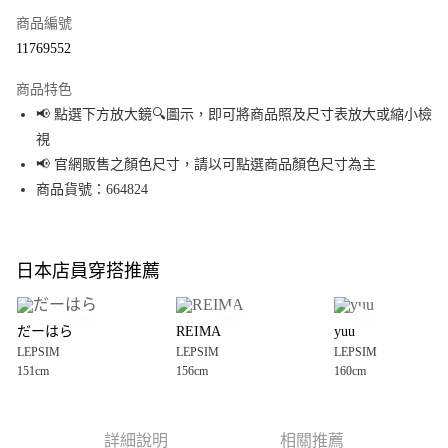
商品編號
超商取貨付款
11769552
LINE Pay
商品特色
Apple Pay
📢 點選下方放大鏡🔍圖示，即可將商品照及尺寸表放大或縮小檢
視
街口支付
📢 官網販售之顏色尺寸，請以可點選商品顏色尺寸為主
悠遊付
商品貨號：664824
Google Pay
全盈+PAY
日本店員穿搭推薦
大哥付你分期
相關說明
だーはら
REIMA
yuu
【大哥付你分期使用說明】
LEPSIM
LEPSIM
LEPSIM
AFTEE先享後付
1.本服務由台灣大哥大提供，台灣大哥大用戶可立即使用無須另外申請。
151cm
156cm
160cm
2.付款方式選擇「大哥付你分期」，訂單成立後會自動跳轉到大哥付的交易
相關說明
流程，驗證手機門號後，選擇欲分期的期數、繳款截止日，確認付款後即完
【關於「AFTEE先享後付」】
成交易。
AFTEE先享後付是「在收到商品之後才付款」的支付方式。 讓您購物簡單便
運送方式
3.實際核准額度、可分期數及費用金額請依後續交易確認頁面所載為準。
利好安心！
詳細說明
相關推薦