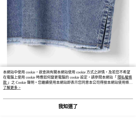
本網站中使用 cookie，欲查詢有關本網站使用 cookie 方式之詳情，及若您不希望
在電腦上使用 cookie 時應如何變更電腦的 cookie 設定，請參閱本網站「
隱私權條
款
」之 Cookie 聲明。您繼續使用本網站即表示您同意本公司得按本網站使用條款
之 Cookie 聲明使用 cookie。
了解更多 >
我知道了