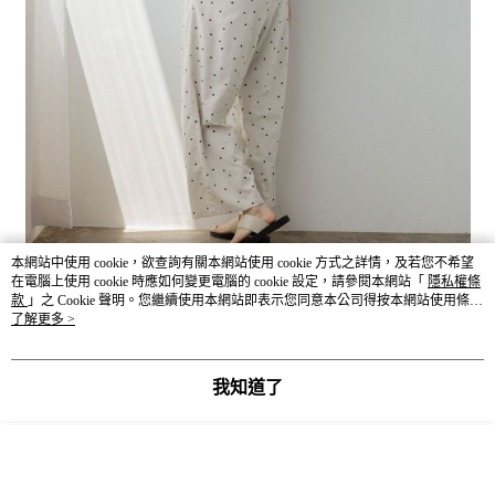
本網站中使用 cookie，欲查詢有關本網站使用 cookie 方式之詳情，及若您不希望
在電腦上使用 cookie 時應如何變更電腦的 cookie 設定，請參閱本網站「
隱私權條
款
」之 Cookie 聲明。您繼續使用本網站即表示您同意本公司得按本網站使用條款
之 Cookie 聲明使用 cookie。
了解更多 >
我知道了