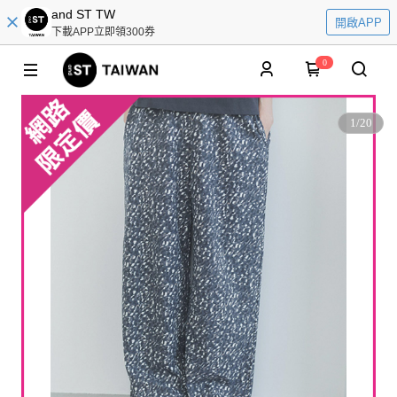
and ST TW
開啟APP
下載APP立即領300券
0
1
/
20