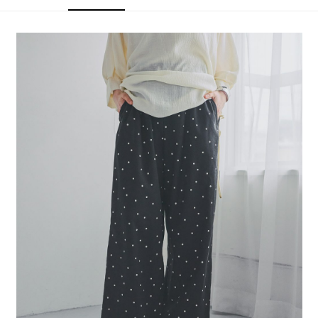
4.訂單成立30分鐘內，如未前往確認交易或遇審核未通過，訂單將自動取
１．簡單：不需註冊會員、不需綁卡、不需儲值。
全家 取貨付款
消。如遇「轉專審核」未通過狀況，表示未達大哥付你分期系統評分，恕無
２．便利：只要手機號碼，簡訊認證，即可結帳。
法說明評估內容。
每筆NT$80，滿NT$888(含以上)免運費
３．安心：先確認商品／服務後，再付款。
【繳款方式說明】
1.分期款項不併入電信帳單，「大哥付你分期」於每月結算日後寄送繳費提
付款後 全家取貨
【「AFTEE先享後付」結帳流程】
醒簡訊。
１．於結帳方式選擇「AFTEE先享後付」後，將跳轉至「AFTEE先享後付」
每筆NT$80，滿NT$888(含以上)免運費
2.透過簡訊連結打開帳單後，可選擇「超商條碼／台灣大直營門市／銀行轉
結帳頁面，進行簡訊認證並確認金額後，即可完成結帳。
帳／街口支付／iPASS MONEY」等通路繳費。
２．訂單成立數日內，您將收到繳費通知簡訊。
7-11 取貨付款
３．收到繳費通知簡訊後14天內，點擊此簡訊中的連結，可透過四大超商／
【注意事項】
每筆NT$80，滿NT$1,500(含以上)免運費
ATM／網路銀行／等多元方式進行付款，方視為交易完成。
1.本服務係由「台灣大哥大股份有限公司」（以下簡稱本公司）所提供，讓
※ 請注意：結帳手續完成當下不需立刻繳費，但若您需要取消訂單，請聯絡
用戶於交易時，得透過本服務購買商品或服務，並由商店將買賣／分期付款
付款後 7-11取貨
購買商品的店家。未經商家同意取消之訂單仍視為有效，需透過AFTEE先享
買賣價金債權讓與本公司後，依約使用本公司帳單繳交帳款。
後付繳納相關費用。
每筆NT$80，滿NT$1,500(含以上)免運費
2.基於同意付款使用「大哥付你分期」之契約關係目的，商店將以您的個人
※ 交易是否成功請以「AFTEE先享後付 」之結帳頁面顯示為準，若有關於
資料（包含姓名、電話或地址）提供予台灣大哥大進項蒐集、處理及利用，
是否繳費成功／繳費後需取消欲退款等相關疑問，請聯繫「AFTEE先享後付
宅配
由本公司與您本人進行分期帳單所需資料之確認、核對及更正。
客戶支援中心」
https://netprotections.freshdesk.com/support/home
3.完整用戶服務條款，請詳閱以下連結：
https://oppay.tw/userRule
每筆NT$80，滿NT$1,500(含以上)免運費
【注意事項】
１．透過由恩沛科技股份有限公司提供之「AFTEE先享後付」服務完成之交
易，需依本服務之必要範圍內提供個人資料，並將交易相關給付款項請求債
權轉讓予恩沛科技股份有限公司。
２．關於個人資料處理事宜，請瀏覽以下網址：
https://aftee.tw/terms/#terms3
３．未成年的使用者請事先徵得法定代理人或監護人之同意方可使用
「AFTEE先享後付」，若未經同意申辦者引起之損失，本公司不負相關責
任。