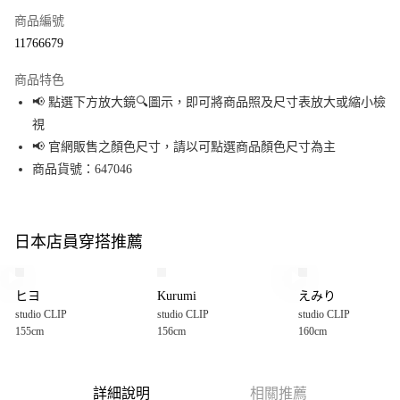
商品編號
超商取貨付款
11766679
LINE Pay
商品特色
Apple Pay
📢 點選下方放大鏡🔍圖示，即可將商品照及尺寸表放大或縮小檢
視
街口支付
📢 官網販售之顏色尺寸，請以可點選商品顏色尺寸為主
悠遊付
商品貨號：647046
Google Pay
全盈+PAY
日本店員穿搭推薦
大哥付你分期
相關說明
ヒヨ
Kurumi
えみり
【大哥付你分期使用說明】
studio CLIP
studio CLIP
studio CLIP
AFTEE先享後付
1.本服務由台灣大哥大提供，台灣大哥大用戶可立即使用無須另外申請。
155cm
156cm
160cm
2.付款方式選擇「大哥付你分期」，訂單成立後會自動跳轉到大哥付的交易
相關說明
流程，驗證手機門號後，選擇欲分期的期數、繳款截止日，確認付款後即完
【關於「AFTEE先享後付」】
成交易。
AFTEE先享後付是「在收到商品之後才付款」的支付方式。 讓您購物簡單便
運送方式
3.實際核准額度、可分期數及費用金額請依後續交易確認頁面所載為準。
利好安心！
詳細說明
相關推薦