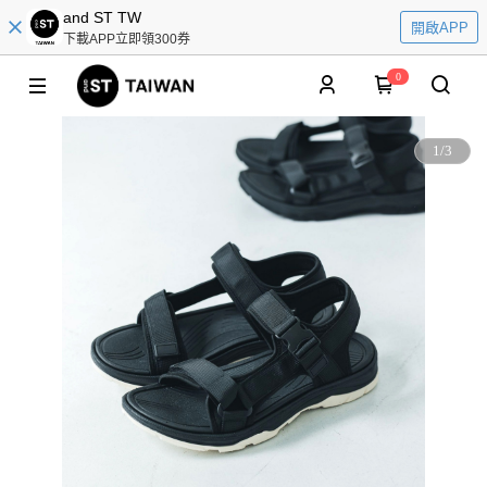
and ST TW
開啟APP
下載APP立即領300券
0
1
/
3