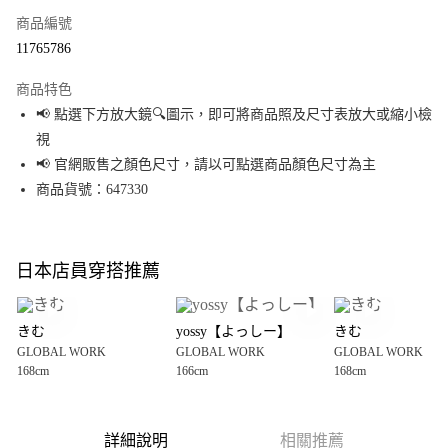
商品編號
LINE Pay
11765786
Apple Pay
商品特色
街口支付
📢 點選下方放大鏡🔍圖示，即可將商品照及尺寸表放大或縮小檢
視
悠遊付
📢 官網販售之顏色尺寸，請以可點選商品顏色尺寸為主
Google Pay
商品貨號：647330
全盈+PAY
大哥付你分期
日本店員穿搭推薦
相關說明
【大哥付你分期使用說明】
AFTEE先享後付
1.本服務由台灣大哥大提供，台灣大哥大用戶可立即使用無須另外申請。
きむ
yossy【よっしー】
きむ
2.付款方式選擇「大哥付你分期」，訂單成立後會自動跳轉到大哥付的交易
相關說明
GLOBAL WORK
GLOBAL WORK
GLOBAL WORK
流程，驗證手機門號後，選擇欲分期的期數、繳款截止日，確認付款後即完
【關於「AFTEE先享後付」】
168cm
166cm
168cm
成交易。
AFTEE先享後付是「在收到商品之後才付款」的支付方式。 讓您購物簡單便
運送方式
3.實際核准額度、可分期數及費用金額請依後續交易確認頁面所載為準。
利好安心！
4.訂單成立30分鐘內，如未前往確認交易或遇審核未通過，訂單將自動取
１．簡單：不需註冊會員、不需綁卡、不需儲值。
宅配
消。如遇「轉專審核」未通過狀況，表示未達大哥付你分期系統評分，恕無
２．便利：只要手機號碼，簡訊認證，即可結帳。
詳細說明
相關推薦