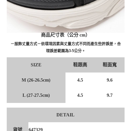
商品尺寸表（公分 cm）
－服飾丈量方式－依環境因素與丈量方式不同而產生些許誤差，合
理誤差範圍為3-5公分。
鞋跟高
鞋面寬
SIZE
M (26-26.5cm)
4.5
9.6
L (27-27.5cm)
4.5
9.7
DETAIL
貨號
647329