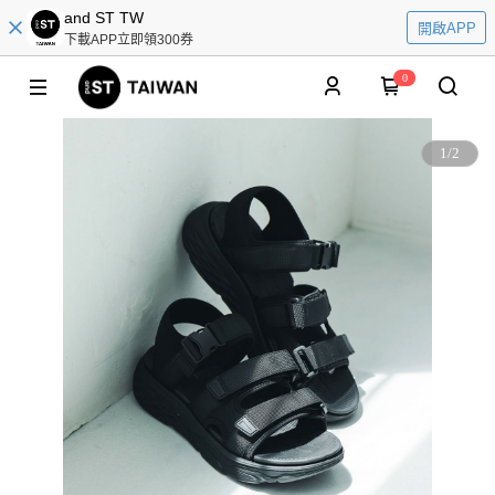
and ST TW
開啟APP
下載APP立即領300券
0
1
/
2