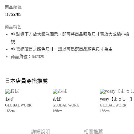
商品編號
LINE Pay
11765785
Apple Pay
商品特色
街口支付
📢 點選下方放大鏡🔍圖示，即可將商品照及尺寸表放大或縮小檢
視
悠遊付
📢 官網販售之顏色尺寸，請以可點選商品顏色尺寸為主
Google Pay
商品貨號：647329
全盈+PAY
大哥付你分期
日本店員穿搭推薦
相關說明
【大哥付你分期使用說明】
AFTEE先享後付
1.本服務由台灣大哥大提供，台灣大哥大用戶可立即使用無須另外申請。
おば
おば
yossy【よっしー
2.付款方式選擇「大哥付你分期」，訂單成立後會自動跳轉到大哥付的交易
相關說明
GLOBAL WORK
GLOBAL WORK
GLOBAL WORK
流程，驗證手機門號後，選擇欲分期的期數、繳款截止日，確認付款後即完
【關於「AFTEE先享後付」】
166cm
166cm
166cm
成交易。
AFTEE先享後付是「在收到商品之後才付款」的支付方式。 讓您購物簡單便
運送方式
3.實際核准額度、可分期數及費用金額請依後續交易確認頁面所載為準。
利好安心！
4.訂單成立30分鐘內，如未前往確認交易或遇審核未通過，訂單將自動取
１．簡單：不需註冊會員、不需綁卡、不需儲值。
宅配
消。如遇「轉專審核」未通過狀況，表示未達大哥付你分期系統評分，恕無
２．便利：只要手機號碼，簡訊認證，即可結帳。
詳細說明
相關推薦