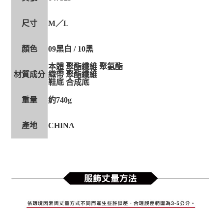
尺寸
M／L
顏色
09黑白 / 10黑
本體 聚酯纖維 聚氨酯
材質成分
織帶 聚酯纖維
鞋底 合成底
重量
約740g
產地
CHINA