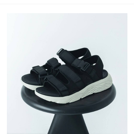
法說明評估內容。
每筆NT$80，滿NT$1,500(含以上)免運費
３．安心：先確認商品／服務後，再付款。
【繳款方式說明】
1.分期款項不併入電信帳單，「大哥付你分期」於每月結算日後寄送繳費提
【「AFTEE先享後付」結帳流程】
醒簡訊。
１．於結帳方式選擇「AFTEE先享後付」後，將跳轉至「AFTEE先享後付」
2.透過簡訊連結打開帳單後，可選擇「超商條碼／台灣大直營門市／銀行轉
結帳頁面，進行簡訊認證並確認金額後，即可完成結帳。
帳／街口支付／iPASS MONEY」等通路繳費。
２．訂單成立數日內，您將收到繳費通知簡訊。
３．收到繳費通知簡訊後14天內，點擊此簡訊中的連結，可透過四大超商／
【注意事項】
ATM／網路銀行／等多元方式進行付款，方視為交易完成。
1.本服務係由「台灣大哥大股份有限公司」（以下簡稱本公司）所提供，讓
※ 請注意：結帳手續完成當下不需立刻繳費，但若您需要取消訂單，請聯絡
用戶於交易時，得透過本服務購買商品或服務，並由商店將買賣／分期付款
購買商品的店家。未經商家同意取消之訂單仍視為有效，需透過AFTEE先享
買賣價金債權讓與本公司後，依約使用本公司帳單繳交帳款。
後付繳納相關費用。
2.基於同意付款使用「大哥付你分期」之契約關係目的，商店將以您的個人
※ 交易是否成功請以「AFTEE先享後付 」之結帳頁面顯示為準，若有關於
資料（包含姓名、電話或地址）提供予台灣大哥大進項蒐集、處理及利用，
是否繳費成功／繳費後需取消欲退款等相關疑問，請聯繫「AFTEE先享後付
由本公司與您本人進行分期帳單所需資料之確認、核對及更正。
客戶支援中心」
https://netprotections.freshdesk.com/support/home
3.完整用戶服務條款，請詳閱以下連結：
https://oppay.tw/userRule
【注意事項】
１．透過由恩沛科技股份有限公司提供之「AFTEE先享後付」服務完成之交
易，需依本服務之必要範圍內提供個人資料，並將交易相關給付款項請求債
權轉讓予恩沛科技股份有限公司。
２．關於個人資料處理事宜，請瀏覽以下網址：
https://aftee.tw/terms/#terms3
３．未成年的使用者請事先徵得法定代理人或監護人之同意方可使用
「AFTEE先享後付」，若未經同意申辦者引起之損失，本公司不負相關責
任。
４．使用「AFTEE先享後付」時，將依據個別帳號之用戶狀況，依本公司即
時審查核予不同之上限額度；若仍有額度不足之情形，本公司將視審查結果