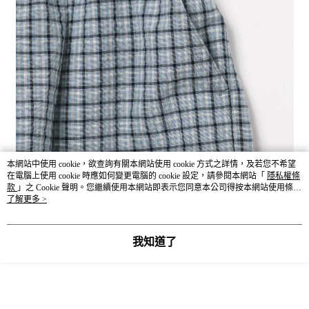
本網站中使用 cookie，欲查詢有關本網站使用 cookie 方式之詳情，及若您不希望
在電腦上使用 cookie 時應如何變更電腦的 cookie 設定，請參閱本網站「
隱私權條
款
」之 Cookie 聲明。您繼續使用本網站即表示您同意本公司得按本網站使用條款
之 Cookie 聲明使用 cookie。
了解更多 >
我知道了