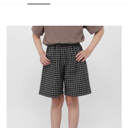
4.訂單成立30分鐘內，如未前往確認交易或遇審核未通過，訂單將自動取
１．簡單：不需註冊會員、不需綁卡、不需儲值。
全家 取貨付款
消。如遇「轉專審核」未通過狀況，表示未達大哥付你分期系統評分，恕無
２．便利：只要手機號碼，簡訊認證，即可結帳。
法說明評估內容。
每筆NT$80，滿NT$888(含以上)免運費
３．安心：先確認商品／服務後，再付款。
【繳款方式說明】
1.分期款項不併入電信帳單，「大哥付你分期」於每月結算日後寄送繳費提
付款後 全家取貨
【「AFTEE先享後付」結帳流程】
醒簡訊。
１．於結帳方式選擇「AFTEE先享後付」後，將跳轉至「AFTEE先享後付」
每筆NT$80，滿NT$888(含以上)免運費
2.透過簡訊連結打開帳單後，可選擇「超商條碼／台灣大直營門市／銀行轉
結帳頁面，進行簡訊認證並確認金額後，即可完成結帳。
帳／街口支付／iPASS MONEY」等通路繳費。
２．訂單成立數日內，您將收到繳費通知簡訊。
7-11 取貨付款
３．收到繳費通知簡訊後14天內，點擊此簡訊中的連結，可透過四大超商／
【注意事項】
每筆NT$80，滿NT$1,500(含以上)免運費
ATM／網路銀行／等多元方式進行付款，方視為交易完成。
1.本服務係由「台灣大哥大股份有限公司」（以下簡稱本公司）所提供，讓
※ 請注意：結帳手續完成當下不需立刻繳費，但若您需要取消訂單，請聯絡
用戶於交易時，得透過本服務購買商品或服務，並由商店將買賣／分期付款
付款後 7-11取貨
購買商品的店家。未經商家同意取消之訂單仍視為有效，需透過AFTEE先享
買賣價金債權讓與本公司後，依約使用本公司帳單繳交帳款。
後付繳納相關費用。
每筆NT$80，滿NT$1,500(含以上)免運費
2.基於同意付款使用「大哥付你分期」之契約關係目的，商店將以您的個人
※ 交易是否成功請以「AFTEE先享後付 」之結帳頁面顯示為準，若有關於
資料（包含姓名、電話或地址）提供予台灣大哥大進項蒐集、處理及利用，
是否繳費成功／繳費後需取消欲退款等相關疑問，請聯繫「AFTEE先享後付
宅配
由本公司與您本人進行分期帳單所需資料之確認、核對及更正。
客戶支援中心」
https://netprotections.freshdesk.com/support/home
3.完整用戶服務條款，請詳閱以下連結：
https://oppay.tw/userRule
每筆NT$80，滿NT$1,500(含以上)免運費
【注意事項】
１．透過由恩沛科技股份有限公司提供之「AFTEE先享後付」服務完成之交
易，需依本服務之必要範圍內提供個人資料，並將交易相關給付款項請求債
權轉讓予恩沛科技股份有限公司。
２．關於個人資料處理事宜，請瀏覽以下網址：
https://aftee.tw/terms/#terms3
３．未成年的使用者請事先徵得法定代理人或監護人之同意方可使用
「AFTEE先享後付」，若未經同意申辦者引起之損失，本公司不負相關責
任。