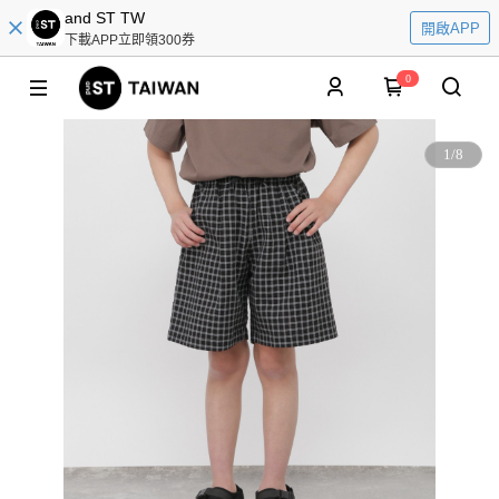
and ST TW
開啟APP
下載APP立即領300券
0
1
/
8