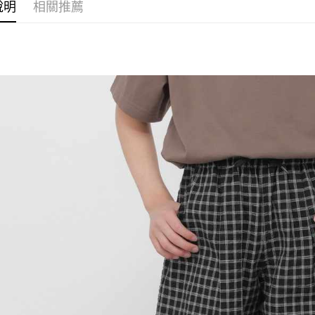
每筆NT$8
帳／街口支付
說明
相關推薦
２．訂單
３．收到繳
7-11 取貨
【注意事
／ATM／
1.本服務
※ 請注意
每筆NT$8
用戶於交
絡購買商品
款買賣價
先享後付
付款後 7-
2.基於同
※ 交易是
每筆NT$8
資料（包
是否繳費成
用，由本
付客戶支
宅配
3.完整用
【注意事
每筆NT$8
１．透過由
交易，需
求債權轉
２．關於
３．未成
「AFTE
任。
４．使用「
即時審查
結果請求
５．嚴禁
形，恩沛
動。