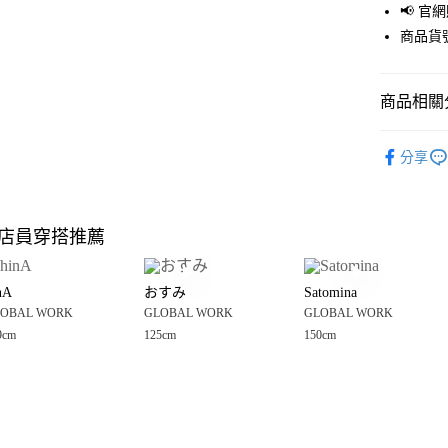
📢 
街口支付
商品貨號
悠遊付
商品相關分
Google Pay
全盈+PAY
GLOBAL 
分享
🈹 夏季 SU
大哥付你
相關說明
☀️ 2026
【大哥付
店員穿搭推薦
AFTEE先
1.本服務
童裝
褲
2.付款方
相關說明
GLOBAL 
流程，驗
【關於「A
nA
おすみ
Satomina
完成交易
AFTEE
GLOBAL 
3.實際核
OBAL WORK
GLOBAL WORK
GLOBAL WORK
便利好安
運送方式
4.訂單成
１．簡單
9cm
125cm
150cm
消。如遇
２．便利
全家 取貨
無法說明
３．安心
【繳款方
每筆NT$8
1.分期款
【「AFT
醒簡訊。
付款後 全
１．於結帳
2.透過簡
付」結帳