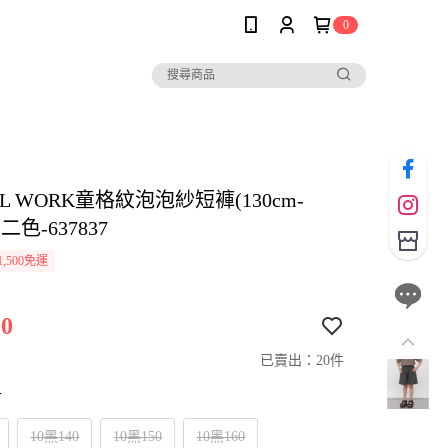
0
AL WORK童格紋泡泡紗短褲(130cm-
-二色-637837
,500免運
0
已賣出：20件
寸
10黑140
10黑150
10黑160