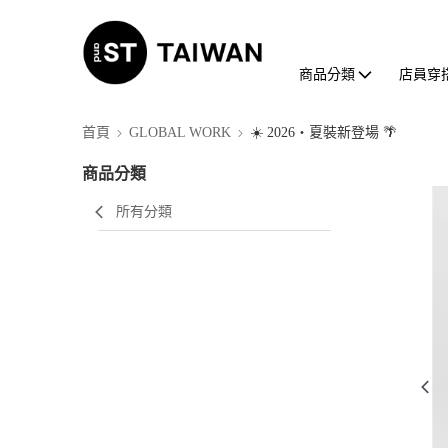
商品分類
店員穿
首頁
GLOBAL WORK
☀️ 2026・夏裝新登場 🌴
商品分類
所有分類