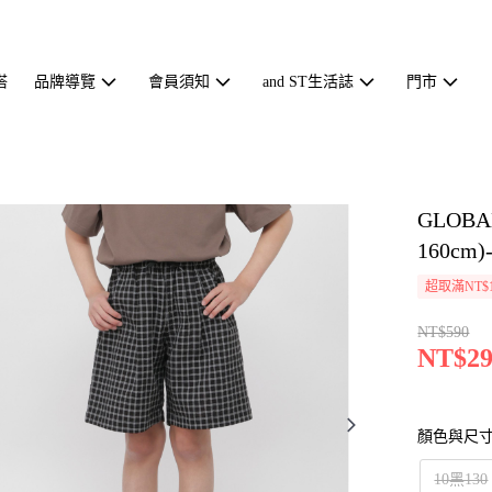
搭
品牌導覽
會員須知
and ST生活誌
門市
GLOB
160cm)
超取滿NT$1
NT$590
NT$29
顏色與尺
10黑130