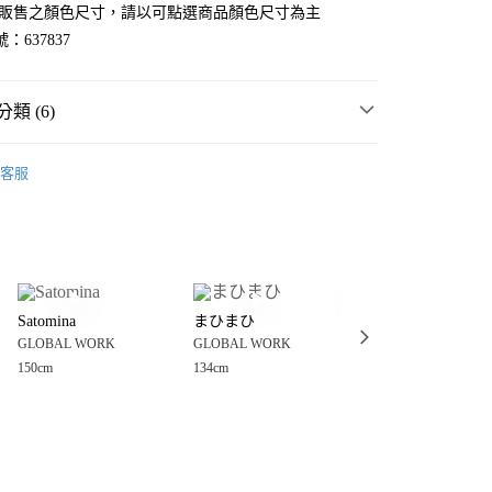
官網販售之顏色尺寸，請以可點選商品顏色尺寸為主
：637837
類 (6)
WORK
☀️ 2026・夏裝新登場 🌴
客服
MMER SALE ↘️
GLOBAL WORK
分期
・夏裝新登場 🌴
GLOBAL WORK
你分期使用說明】
享後付
由台灣大哥大提供，台灣大哥大用戶可立即使用無須另外申請。
短褲
式選擇「大哥付你分期」，訂單成立後會自動跳轉到大哥付的交易
WORK
童裝
褲
證手機門號後，選擇欲分期的期數、繳款截止日，確認付款後即
FTEE先享後付」】
。
Satomina
まひまひ
まひまひ
先享後付是「在收到商品之後才付款」的支付方式。 讓您購物簡單
WORK
💥SUMMER SALE↘夏季 5折起 🈹
准額度、可分期數及費用金額請依後續交易確認頁面所載為準。
GLOBAL WORK
GLOBAL WORK
GLOBAL WORK
心！
立30分鐘內，如未前往確認交易或遇審核未通過，訂單將自動取
：不需註冊會員、不需綁卡、不需儲值。
150cm
134cm
134cm
「轉專審核」未通過狀況，表示未達大哥付你分期系統評分，恕
：只要手機號碼，簡訊認證，即可結帳。
付款
評估內容。
：先確認商品／服務後，再付款。
式說明】
0，滿NT$1,500(含以上)免運費
項不併入電信帳單，「大哥付你分期」於每月結算日後寄送繳費提
EE先享後付」結帳流程】
家取貨
方式選擇「AFTEE先享後付」後，將跳轉至「AFTEE先享後
訊連結打開帳單後，可選擇「超商條碼／台灣大直營門市／銀行轉
頁面，進行簡訊認證並確認金額後，即可完成結帳。