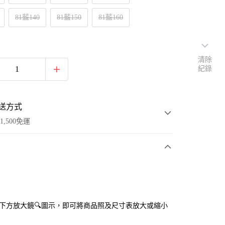
81藍140
81藍150
81藍160
清除
紀錄
送方式
1,500免運
次付款
付款
點選下方放大鏡🔍圖示，即可將商品照及尺寸表放大或縮小