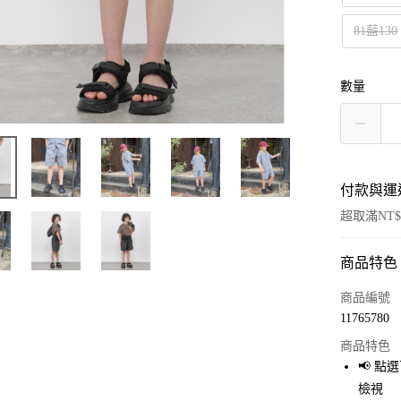
81藍130
數量
付款與運
超取滿NT$
商品特色
付款方式
信用卡一
商品編號
11765780
超商取貨
商品特色
LINE Pay
📢 
檢視
Apple Pay