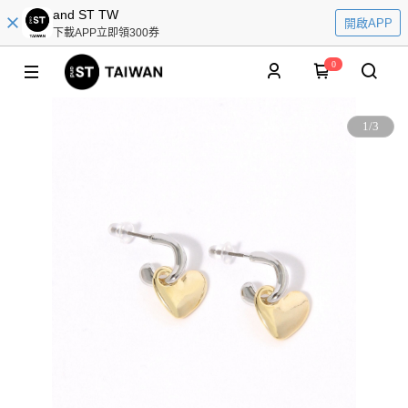
and ST TW
開啟APP
下載APP立即領300券
0
1
/
3