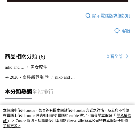
顯示電腦版詳細說明
客服
商品相關分類 (6)
查看全部
niko and ...
男女配件
☀️ 2026・夏裝新登場 🌴
niko and ...
本分類熱銷
全站排行
本網站中使用 cookie，欲查詢有關本網站使用 cookie 方式之詳情，及若您不希望
熱門標籤
在電腦上使用 cookie 時應如何變更電腦的 cookie 設定，請參閱本網站「
隱私權條
款
」之 Cookie 聲明。您繼續使用本網站即表示您同意本公司得按本網站使用條款
之 Cookie 聲明使用 cookie。
了解更多 >