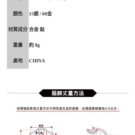
顏色
15銀 / 60金
材質成分
合金 鈦
重量
約 8g
產地
CHINA