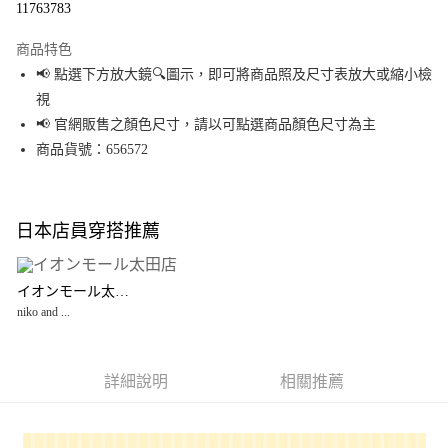
11763783
LINE Pay
商品特色
Apple Pay
📢 點選下方放大鏡🔍圖示，即可將商品照及尺寸表放大或縮小檢
視
街口支付
📢 官網販售之顏色尺寸，請以可點選商品顏色尺寸為主
悠遊付
商品貨號：656572
Google Pay
全盈+PAY
日本店員穿搭推薦
大哥付你分期
相關說明
イオンモール太田店
【大哥付你分期使用說明】
niko and ...
AFTEE先享後付
1.本服務由台灣大哥大提供，台灣大哥大用戶可立即使用無須另外申請。
2.付款方式選擇「大哥付你分期」，訂單成立後會自動跳轉到大哥付的交易
相關說明
流程，驗證手機門號後，選擇欲分期的期數、繳款截止日，確認付款後即完
【關於「AFTEE先享後付」】
成交易。
詳細說明
相關推薦
AFTEE先享後付是「在收到商品之後才付款」的支付方式。 讓您購物簡單便
運送方式
3.實際核准額度、可分期數及費用金額請依後續交易確認頁面所載為準。
利好安心！
4.訂單成立30分鐘內，如未前往確認交易或遇審核未通過，訂單將自動取
１．簡單：不需註冊會員、不需綁卡、不需儲值。
全家 取貨付款
消。如遇「轉專審核」未通過狀況，表示未達大哥付你分期系統評分，恕無
２．便利：只要手機號碼，簡訊認證，即可結帳。
法說明評估內容。