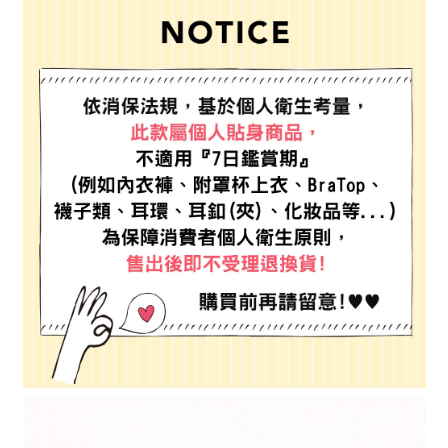
每筆NT$80，滿NT$1,500(含以上)免運費
３．安心：先確認商品／服務後，再付款。
【繳款方式說明】
1.分期款項不併入電信帳單，「大哥付你分期」於每月結算日後寄送繳費提
付款後 全家取貨
【「AFTEE先享後付」結帳流程】
醒簡訊。
１．於結帳方式選擇「AFTEE先享後付」後，將跳轉至「AFTEE先享後付」
每筆NT$80，滿NT$1,500(含以上)免運費
2.透過簡訊連結打開帳單後，可選擇「超商條碼／台灣大直營門市／銀行轉
結帳頁面，進行簡訊認證並確認金額後，即可完成結帳。
帳／街口支付／iPASS MONEY」等通路繳費。
２．訂單成立數日內，您將收到繳費通知簡訊。
7-11 取貨付款
３．收到繳費通知簡訊後14天內，點擊此簡訊中的連結，可透過四大超商／
【注意事項】
每筆NT$80，滿NT$1,500(含以上)免運費
ATM／網路銀行／等多元方式進行付款，方視為交易完成。
1.本服務係由「台灣大哥大股份有限公司」（以下簡稱本公司）所提供，讓
※ 請注意：結帳手續完成當下不需立刻繳費，但若您需要取消訂單，請聯絡
用戶於交易時，得透過本服務購買商品或服務，並由商店將買賣／分期付款
付款後 7-11取貨
購買商品的店家。未經商家同意取消之訂單仍視為有效，需透過AFTEE先享
買賣價金債權讓與本公司後，依約使用本公司帳單繳交帳款。
後付繳納相關費用。
每筆NT$80，滿NT$1,500(含以上)免運費
2.基於同意付款使用「大哥付你分期」之契約關係目的，商店將以您的個人
※ 交易是否成功請以「AFTEE先享後付 」之結帳頁面顯示為準，若有關於
資料（包含姓名、電話或地址）提供予台灣大哥大進項蒐集、處理及利用，
是否繳費成功／繳費後需取消欲退款等相關疑問，請聯繫「AFTEE先享後付
宅配
由本公司與您本人進行分期帳單所需資料之確認、核對及更正。
客戶支援中心」
https://netprotections.freshdesk.com/support/home
3.完整用戶服務條款，請詳閱以下連結：
https://oppay.tw/userRule
每筆NT$80，滿NT$1,500(含以上)免運費
【注意事項】
１．透過由恩沛科技股份有限公司提供之「AFTEE先享後付」服務完成之交
易，需依本服務之必要範圍內提供個人資料，並將交易相關給付款項請求債
權轉讓予恩沛科技股份有限公司。
２．關於個人資料處理事宜，請瀏覽以下網址：
https://aftee.tw/terms/#terms3
３．未成年的使用者請事先徵得法定代理人或監護人之同意方可使用
「AFTEE先享後付」，若未經同意申辦者引起之損失，本公司不負相關責
任。
４．使用「AFTEE先享後付」時，將依據個別帳號之用戶狀況，依本公司即
時審查核予不同之上限額度；若仍有額度不足之情形，本公司將視審查結果