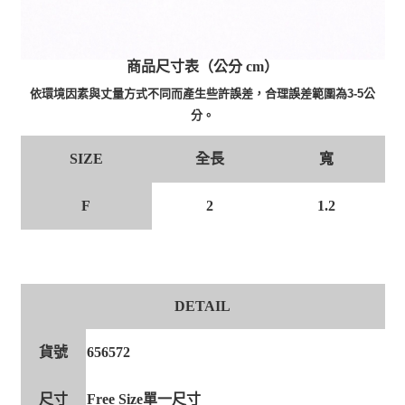
商品尺寸表（公分 cm）
依環境因素與丈量方式不同而產生些許誤差，合理誤差範圍為3-5公
分。
全長
寬
SIZE
F
2
1.2
DETAIL
貨號
656572
尺寸
Free Size單一尺寸