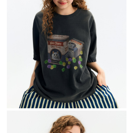
4.訂單成立30分鐘內，如未前往確認交易或遇審核未通過，訂單將自動取
１．簡單：不需註冊會員、不需綁卡、不需儲值。
全家 取貨付款
消。如遇「轉專審核」未通過狀況，表示未達大哥付你分期系統評分，恕無
２．便利：只要手機號碼，簡訊認證，即可結帳。
法說明評估內容。
每筆NT$80，滿NT$888(含以上)免運費
３．安心：先確認商品／服務後，再付款。
【繳款方式說明】
1.分期款項不併入電信帳單，「大哥付你分期」於每月結算日後寄送繳費提
付款後 全家取貨
【「AFTEE先享後付」結帳流程】
醒簡訊。
１．於結帳方式選擇「AFTEE先享後付」後，將跳轉至「AFTEE先享後付」
每筆NT$80，滿NT$888(含以上)免運費
2.透過簡訊連結打開帳單後，可選擇「超商條碼／台灣大直營門市／銀行轉
結帳頁面，進行簡訊認證並確認金額後，即可完成結帳。
帳／街口支付／iPASS MONEY」等通路繳費。
２．訂單成立數日內，您將收到繳費通知簡訊。
7-11 取貨付款
３．收到繳費通知簡訊後14天內，點擊此簡訊中的連結，可透過四大超商／
【注意事項】
每筆NT$80，滿NT$1,500(含以上)免運費
ATM／網路銀行／等多元方式進行付款，方視為交易完成。
1.本服務係由「台灣大哥大股份有限公司」（以下簡稱本公司）所提供，讓
※ 請注意：結帳手續完成當下不需立刻繳費，但若您需要取消訂單，請聯絡
用戶於交易時，得透過本服務購買商品或服務，並由商店將買賣／分期付款
付款後 7-11取貨
購買商品的店家。未經商家同意取消之訂單仍視為有效，需透過AFTEE先享
買賣價金債權讓與本公司後，依約使用本公司帳單繳交帳款。
後付繳納相關費用。
每筆NT$80，滿NT$1,500(含以上)免運費
2.基於同意付款使用「大哥付你分期」之契約關係目的，商店將以您的個人
※ 交易是否成功請以「AFTEE先享後付 」之結帳頁面顯示為準，若有關於
資料（包含姓名、電話或地址）提供予台灣大哥大進項蒐集、處理及利用，
是否繳費成功／繳費後需取消欲退款等相關疑問，請聯繫「AFTEE先享後付
宅配
由本公司與您本人進行分期帳單所需資料之確認、核對及更正。
客戶支援中心」
https://netprotections.freshdesk.com/support/home
3.完整用戶服務條款，請詳閱以下連結：
https://oppay.tw/userRule
每筆NT$80，滿NT$1,500(含以上)免運費
【注意事項】
１．透過由恩沛科技股份有限公司提供之「AFTEE先享後付」服務完成之交
易，需依本服務之必要範圍內提供個人資料，並將交易相關給付款項請求債
權轉讓予恩沛科技股份有限公司。
２．關於個人資料處理事宜，請瀏覽以下網址：
https://aftee.tw/terms/#terms3
３．未成年的使用者請事先徵得法定代理人或監護人之同意方可使用
「AFTEE先享後付」，若未經同意申辦者引起之損失，本公司不負相關責
任。