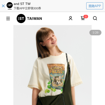
and ST TW
開啟APP
下載APP立即領300券
0
1
/
20