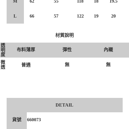
M
62
55
118
18
19.5
L
66
57
122
19
20
材質說明
透
布料薄厚
彈性
內襯
明
度
微
無
無
普通
透
DETAIL
貨號
660073