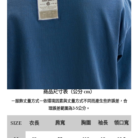
商品尺寸表（公分 cm）
－服飾丈量方式－依環境因素與丈量方式不同而產生些許誤差，合
理誤差範圍為3-5公分。
肩寬
胸圍
袖長
領口寬
衣長
SIZE