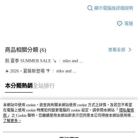
顯示電腦版詳細說明
客服
商品相關分類 (6)
查看全部
🈹 夏季 SUMMER SALE ↘️
niko and ...
☀️ 2026・夏裝新登場 🌴
niko and ...
本分類熱銷
全站排行
本網站中使用 cookie，欲查詢有關本網站使用 cookie 方式之詳情，及若您不希望
熱門標籤
在電腦上使用 cookie 時應如何變更電腦的 cookie 設定，請參閱本網站「
隱私權條
款
」之 Cookie 聲明。您繼續使用本網站即表示您同意本公司得按本網站使用條款
之 Cookie 聲明使用 cookie。
了解更多 >