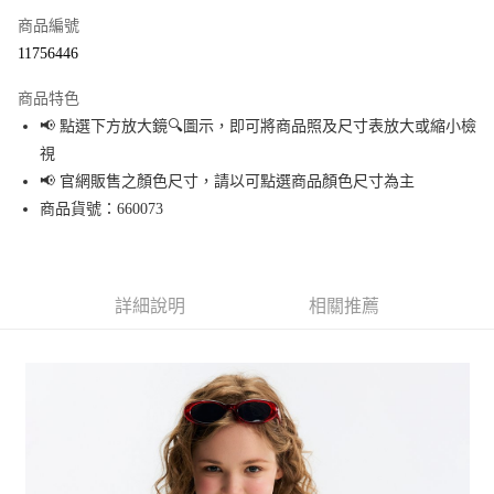
商品編號
超商取貨付款
11756446
LINE Pay
商品特色
Apple Pay
📢 點選下方放大鏡🔍圖示，即可將商品照及尺寸表放大或縮小檢
視
街口支付
📢 官網販售之顏色尺寸，請以可點選商品顏色尺寸為主
悠遊付
商品貨號：660073
Google Pay
全盈+PAY
詳細說明
相關推薦
大哥付你分期
相關說明
【大哥付你分期使用說明】
AFTEE先享後付
1.本服務由台灣大哥大提供，台灣大哥大用戶可立即使用無須另外申請。
2.付款方式選擇「大哥付你分期」，訂單成立後會自動跳轉到大哥付的交易
相關說明
流程，驗證手機門號後，選擇欲分期的期數、繳款截止日，確認付款後即完
【關於「AFTEE先享後付」】
成交易。
AFTEE先享後付是「在收到商品之後才付款」的支付方式。 讓您購物簡單便
運送方式
3.實際核准額度、可分期數及費用金額請依後續交易確認頁面所載為準。
利好安心！