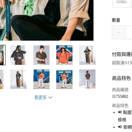
50棕L
數量
付款與運
超取滿NT$
商品特色
付款方式
信用卡一
商品編號
11755802
看更多
超商取貨
商品特色
LINE Pay
📢 
檢視
Apple Pay
📢 