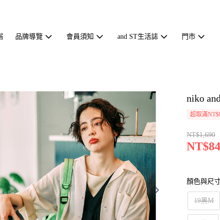
搭
品牌導覽
會員須知
and ST生活誌
門市
niko
超取滿NT$
NT$1,690
NT$84
顏色與尺
19黑M