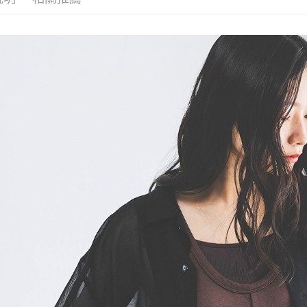
３．收到繳
7-11 取貨
【注意事
／ATM／
1.本服務
※ 請注意
每筆NT$8
用戶於交
絡購買商品
款買賣價
先享後付
付款後 7-
2.基於同
※ 交易是
每筆NT$8
資料（包
是否繳費成
用，由本
付客戶支
宅配
3.完整用
【注意事
每筆NT$8
１．透過由
交易，需
求債權轉
２．關於
３．未成
「AFTE
任。
４．使用「
即時審查
結果請求
５．嚴禁
形，恩沛
動。