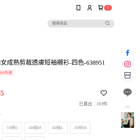
0
 and女成熟剪裁透膚短袖襯衫-四色-638951
888免運
5
已賣出：103件
寸
19黑L
40橘M
40橘L
50棕M