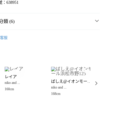
：638951
類 (6)
MMER SALE ↘️
niko and ...
客服
・夏裝新登場 🌴
niko and ...
分期
衣
襯衫
你分期使用說明】
享後付
由台灣大哥大提供，台灣大哥大用戶可立即使用無須另外申請。
女裝
上衣
襯衫
式選擇「大哥付你分期」，訂單成立後會自動跳轉到大哥付的交易
☀️ 2026・夏裝新登場 🌴
證手機門號後，選擇欲分期的期數、繳款截止日，確認付款後即
FTEE先享後付」】
。
レイア
三井OL滋賀竜王
先享後付是「在收到商品之後才付款」的支付方式。 讓您購物簡單
🈹 夏季SALE 最低5折起 ↘️
ばしえ@イオンモール浜松市野125
准額度、可分期數及費用金額請依後續交易確認頁面所載為準。
niko and ...
niko and ...
心！
立30分鐘內，如未前往確認交易或遇審核未通過，訂單將自動取
niko and ...
：不需註冊會員、不需綁卡、不需儲值。
160cm
153cm
「轉專審核」未通過狀況，表示未達大哥付你分期系統評分，恕
：只要手機號碼，簡訊認證，即可結帳。
168cm
付款
評估內容。
：先確認商品／服務後，再付款。
式說明】
0，滿NT$888(含以上)免運費
項不併入電信帳單，「大哥付你分期」於每月結算日後寄送繳費提
EE先享後付」結帳流程】
家取貨
方式選擇「AFTEE先享後付」後，將跳轉至「AFTEE先享後
訊連結打開帳單後，可選擇「超商條碼／台灣大直營門市／銀行轉
頁面，進行簡訊認證並確認金額後，即可完成結帳。
0，滿NT$888(含以上)免運費
／iPASS MONEY」等通路繳費。
成立數日內，您將收到繳費通知簡訊。