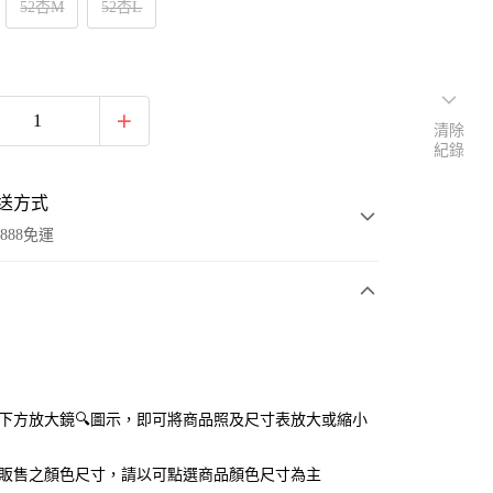
52杏M
52杏L
清除
紀錄
送方式
888免運
次付款
付款
點選下方放大鏡🔍圖示，即可將商品照及尺寸表放大或縮小
官網販售之顏色尺寸，請以可點選商品顏色尺寸為主