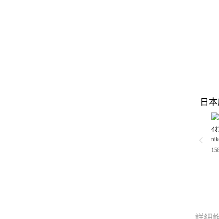
日本
ｲ
nik
15
詳細