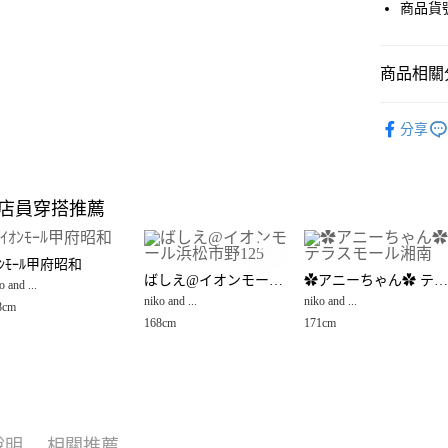
街口支付
商品貨號
悠遊付
商品相關分
Google Pay
全盈+PAY
🈹 夏季 SU
分享
☀️ 2026
大哥付你
相關說明
女裝
上
【大哥付
店員穿搭推薦
AFTEE先
1.本服務
niko and ...
2.付款方
相關說明
niko and ...
流程，驗
【關於「A
ｵﾝﾓｰﾙ甲府昭和
完成交易
AFTEE
niko and ...
ばしえ@イオンモール浜松市野125
✿アニーちゃん✿ テラスモール湘南
3.實際核
o and ...
便利好安
運送方式
4.訂單成
niko and ...
niko and ...
１．簡單
8cm
消。如遇
２．便利
168cm
171cm
全家 取貨
無法說明
３．安心
【繳款方
每筆NT$8
1.分期款
【「AFT
醒簡訊。
付款後 全
１．於結帳
2.透過簡
付」結帳
每筆NT$8
帳／街口支付
２．訂單
說明
相關推薦