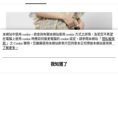
4.訂單成立30分鐘內，如未前往確認交易或遇審核未通過，訂單將自動取
１．簡單：不需註冊會員、不需綁卡、不需儲值。
全家 取貨付款
消。如遇「轉專審核」未通過狀況，表示未達大哥付你分期系統評分，恕無
２．便利：只要手機號碼，簡訊認證，即可結帳。
法說明評估內容。
每筆NT$80，滿NT$888(含以上)免運費
３．安心：先確認商品／服務後，再付款。
【繳款方式說明】
1.分期款項不併入電信帳單，「大哥付你分期」於每月結算日後寄送繳費提
付款後 全家取貨
【「AFTEE先享後付」結帳流程】
醒簡訊。
１．於結帳方式選擇「AFTEE先享後付」後，將跳轉至「AFTEE先享後付」
每筆NT$80，滿NT$888(含以上)免運費
2.透過簡訊連結打開帳單後，可選擇「超商條碼／台灣大直營門市／銀行轉
結帳頁面，進行簡訊認證並確認金額後，即可完成結帳。
帳／街口支付／iPASS MONEY」等通路繳費。
本網站中使用 cookie，欲查詢有關本網站使用 cookie 方式之詳情，及若您不希望
２．訂單成立數日內，您將收到繳費通知簡訊。
7-11 取貨付款
在電腦上使用 cookie 時應如何變更電腦的 cookie 設定，請參閱本網站「
隱私權條
３．收到繳費通知簡訊後14天內，點擊此簡訊中的連結，可透過四大超商／
【注意事項】
款
」之 Cookie 聲明。您繼續使用本網站即表示您同意本公司得按本網站使用條款
每筆NT$80，滿NT$1,500(含以上)免運費
ATM／網路銀行／等多元方式進行付款，方視為交易完成。
1.本服務係由「台灣大哥大股份有限公司」（以下簡稱本公司）所提供，讓
之 Cookie 聲明使用 cookie。
了解更多 >
※ 請注意：結帳手續完成當下不需立刻繳費，但若您需要取消訂單，請聯絡
用戶於交易時，得透過本服務購買商品或服務，並由商店將買賣／分期付款
付款後 7-11取貨
購買商品的店家。未經商家同意取消之訂單仍視為有效，需透過AFTEE先享
買賣價金債權讓與本公司後，依約使用本公司帳單繳交帳款。
後付繳納相關費用。
每筆NT$80，滿NT$1,500(含以上)免運費
2.基於同意付款使用「大哥付你分期」之契約關係目的，商店將以您的個人
我知道了
※ 交易是否成功請以「AFTEE先享後付 」之結帳頁面顯示為準，若有關於
資料（包含姓名、電話或地址）提供予台灣大哥大進項蒐集、處理及利用，
是否繳費成功／繳費後需取消欲退款等相關疑問，請聯繫「AFTEE先享後付
宅配
由本公司與您本人進行分期帳單所需資料之確認、核對及更正。
客戶支援中心」
https://netprotections.freshdesk.com/support/home
3.完整用戶服務條款，請詳閱以下連結：
https://oppay.tw/userRule
每筆NT$80，滿NT$1,500(含以上)免運費
【注意事項】
１．透過由恩沛科技股份有限公司提供之「AFTEE先享後付」服務完成之交
易，需依本服務之必要範圍內提供個人資料，並將交易相關給付款項請求債
權轉讓予恩沛科技股份有限公司。
２．關於個人資料處理事宜，請瀏覽以下網址：
https://aftee.tw/terms/#terms3
３．未成年的使用者請事先徵得法定代理人或監護人之同意方可使用
「AFTEE先享後付」，若未經同意申辦者引起之損失，本公司不負相關責
任。