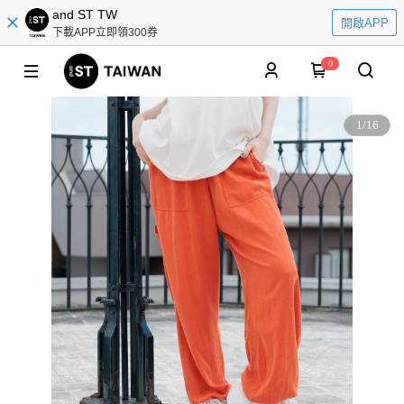
and ST TW
開啟APP
下載APP立即領300券
0
1
/
16