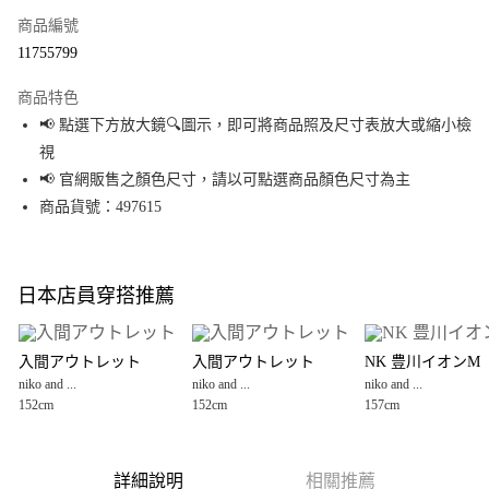
商品編號
超商取貨付款
11755799
LINE Pay
商品特色
Apple Pay
📢 點選下方放大鏡🔍圖示，即可將商品照及尺寸表放大或縮小檢
視
街口支付
📢 官網販售之顏色尺寸，請以可點選商品顏色尺寸為主
悠遊付
商品貨號：497615
Google Pay
全盈+PAY
日本店員穿搭推薦
大哥付你分期
相關說明
入間アウトレット
入間アウトレット
NK 豊川イオンM
【大哥付你分期使用說明】
niko and ...
niko and ...
niko and ...
AFTEE先享後付
1.本服務由台灣大哥大提供，台灣大哥大用戶可立即使用無須另外申請。
152cm
152cm
157cm
2.付款方式選擇「大哥付你分期」，訂單成立後會自動跳轉到大哥付的交易
相關說明
流程，驗證手機門號後，選擇欲分期的期數、繳款截止日，確認付款後即完
【關於「AFTEE先享後付」】
成交易。
AFTEE先享後付是「在收到商品之後才付款」的支付方式。 讓您購物簡單便
運送方式
3.實際核准額度、可分期數及費用金額請依後續交易確認頁面所載為準。
利好安心！
詳細說明
相關推薦