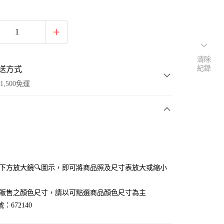
清除
紀錄
送方式
1,500免運
次付款
付款
點選下方放大鏡🔍圖示，即可將商品照及尺寸表放大或縮小
官網販售之顏色尺寸，請以可點選商品顏色尺寸為主
：672140