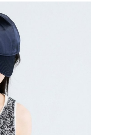
易時，得透過本服務購買商品或服務，並由商店將買賣／分期付
的店家。未經商家同意取消之訂單仍視為有效，需透過AFTEE
金債權讓與本公司後，依約使用本公司帳單繳交帳款。
繳納相關費用。
11取貨
意付款使用「大哥付你分期」之契約關係目的，商店將以您的個人
否成功請以「AFTEE先享後付 」之結帳頁面顯示為準，若有關於
0，滿NT$1,500(含以上)免運費
含姓名、電話或地址）提供予台灣大哥大進項蒐集、處理及利
功／繳費後需取消欲退款等相關疑問，請聯繫「AFTEE先享後
公司與您本人進行分期帳單所需資料之確認、核對及更正。
援中心」
https://netprotections.freshdesk.com/support/home
戶服務條款，請詳閱以下連結：
https://oppay.tw/userRule
項】
0，滿NT$1,500(含以上)免運費
恩沛科技股份有限公司提供之「AFTEE先享後付」服務完成之
依本服務之必要範圍內提供個人資料，並將交易相關給付款項請
讓予恩沛科技股份有限公司。
個人資料處理事宜，請瀏覽以下網址：
https://aftee.tw/terms/#terms3
年的使用者請事先徵得法定代理人或監護人之同意方可使用
E先享後付」，若未經同意申辦者引起之損失，本公司不負相關責
AFTEE先享後付」時，將依據個別帳號之用戶狀況，依本公司
核予不同之上限額度；若仍有額度不足之情形，本公司將視審查
用戶進行身份認證。
一人註冊多個帳號或使用他人資訊註冊。若發現惡意使用之情
科技股份有限公司將有權停止該用戶之使用額度並採取法律行