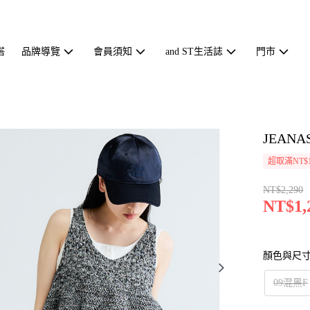
搭
品牌導覽
會員須知
and ST生活誌
門市
JEAN
超取滿NT$1
NT$2,290
NT$1,
顏色與尺
09混黑F