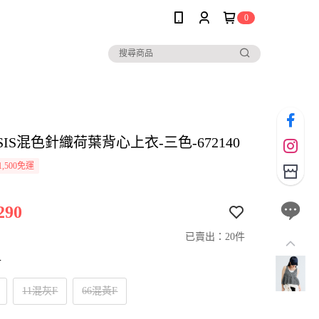
0
ASIS混色針織荷葉背心上衣-三色-672140
,500免運
290
已賣出：20件
寸
11混灰F
66混黃F