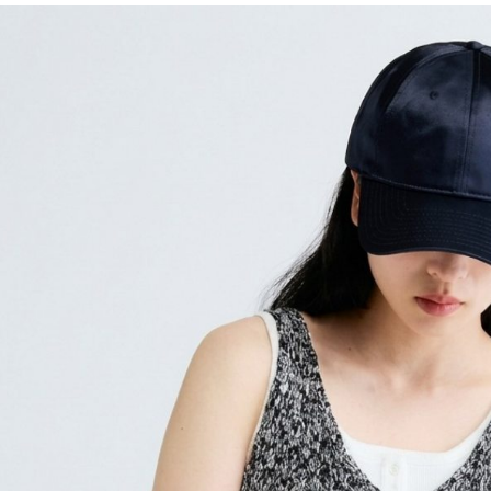
用戶於交
絡購買商品
款買賣價
先享後付
付款後 7-
2.基於同
※ 交易是
每筆NT$8
資料（包
是否繳費成
用，由本
付客戶支
宅配
3.完整用
【注意事
每筆NT$8
１．透過由
交易，需
求債權轉
２．關於
３．未成
「AFTE
任。
４．使用「
即時審查
結果請求
５．嚴禁
形，恩沛
動。