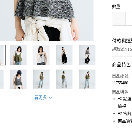
數量
付款與運
超取滿NT$
商品特色
付款方式
信用卡一
商品編號
11755480
超商取貨
商品特色
LINE Pay
看更多
📢 
檢視
Apple Pay
📢 
街口支付
商品貨號
悠遊付