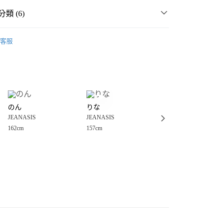
類 (6)
MMER SALE ↘️
JEANASIS
客服
・夏裝新登場 🌴
JEANASIS
分期
女裝
上衣
背心
你分期使用說明】
享後付
由台灣大哥大提供，台灣大哥大用戶可立即使用無須另外申請。
衣
背心
式選擇「大哥付你分期」，訂單成立後會自動跳轉到大哥付的交易
☀️ 2026・夏裝新登場 🌴
證手機門號後，選擇欲分期的期數、繳款截止日，確認付款後即
FTEE先享後付」】
。
のん
りな
みーこ
先享後付是「在收到商品之後才付款」的支付方式。 讓您購物簡單
🈹 MORE SALE 最低4折起 ↘️
准額度、可分期數及費用金額請依後續交易確認頁面所載為準。
JEANASIS
JEANASIS
JEANASIS
心！
立30分鐘內，如未前往確認交易或遇審核未通過，訂單將自動取
：不需註冊會員、不需綁卡、不需儲值。
162cm
157cm
148cm
「轉專審核」未通過狀況，表示未達大哥付你分期系統評分，恕
：只要手機號碼，簡訊認證，即可結帳。
付款
評估內容。
：先確認商品／服務後，再付款。
式說明】
0，滿NT$1,500(含以上)免運費
項不併入電信帳單，「大哥付你分期」於每月結算日後寄送繳費提
EE先享後付」結帳流程】
家取貨
方式選擇「AFTEE先享後付」後，將跳轉至「AFTEE先享後
訊連結打開帳單後，可選擇「超商條碼／台灣大直營門市／銀行轉
頁面，進行簡訊認證並確認金額後，即可完成結帳。
0，滿NT$1,500(含以上)免運費
／iPASS MONEY」等通路繳費。
成立數日內，您將收到繳費通知簡訊。
費通知簡訊後14天內，點擊此簡訊中的連結，可透過四大超商
付款
項】
網路銀行／等多元方式進行付款，方視為交易完成。
係由「台灣大哥大股份有限公司」（以下簡稱本公司）所提供，讓
：結帳手續完成當下不需立刻繳費，但若您需要取消訂單，請聯
0，滿NT$1,500(含以上)免運費