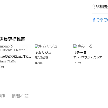
商品相關分
Google Pay
全盈+PAY
🈹 夏季 SU
分享
☀️ 2026
大哥付你
相關說明
JEANASIS
【大哥付
店員穿搭推薦
AFTEE先
1.本服務
女裝
上
2.付款方
相關說明
JEANASIS
流程，驗
【關於「A
キムリジュ
ゆみーる
完成交易
AFTEE
JEANASIS
momo🍑@ORientalTRaffic
3.實際核
JEANASIS
アンドエスティストア
便利好安
運送方式
4.訂單成
ental TRaffic
１．簡單
167cm
161cm
消。如遇
２．便利
7cm
全家 取貨
無法說明
３．安心
【繳款方
每筆NT$8
1.分期款
【「AFT
醒簡訊。
付款後 全
１．於結帳
2.透過簡
付」結帳
每筆NT$8
帳／街口支付
２．訂單
說明
相關推薦
３．收到繳
7-11 取貨
【注意事
／ATM／
1.本服務
※ 請注意
每筆NT$8