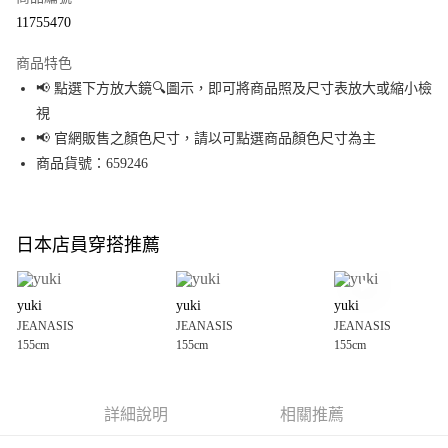
超商取貨付款
11755470
LINE Pay
商品特色
Apple Pay
📢 點選下方放大鏡🔍圖示，即可將商品照及尺寸表放大或縮小檢
視
街口支付
📢 官網販售之顏色尺寸，請以可點選商品顏色尺寸為主
悠遊付
商品貨號：659246
Google Pay
全盈+PAY
日本店員穿搭推薦
大哥付你分期
相關說明
yuki
yuki
yuki
【大哥付你分期使用說明】
JEANASIS
JEANASIS
JEANASIS
AFTEE先享後付
1.本服務由台灣大哥大提供，台灣大哥大用戶可立即使用無須另外申請。
155cm
155cm
155cm
2.付款方式選擇「大哥付你分期」，訂單成立後會自動跳轉到大哥付的交易
相關說明
流程，驗證手機門號後，選擇欲分期的期數、繳款截止日，確認付款後即完
【關於「AFTEE先享後付」】
成交易。
AFTEE先享後付是「在收到商品之後才付款」的支付方式。 讓您購物簡單便
運送方式
3.實際核准額度、可分期數及費用金額請依後續交易確認頁面所載為準。
利好安心！
詳細說明
相關推薦
4.訂單成立30分鐘內，如未前往確認交易或遇審核未通過，訂單將自動取
１．簡單：不需註冊會員、不需綁卡、不需儲值。
全家 取貨付款
消。如遇「轉專審核」未通過狀況，表示未達大哥付你分期系統評分，恕無