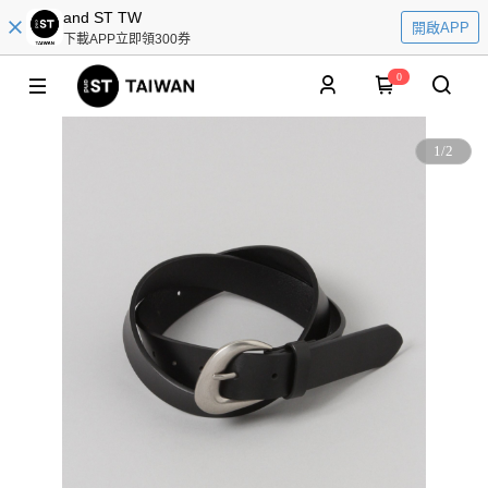
and ST TW
開啟APP
下載APP立即領300券
0
1
/
2