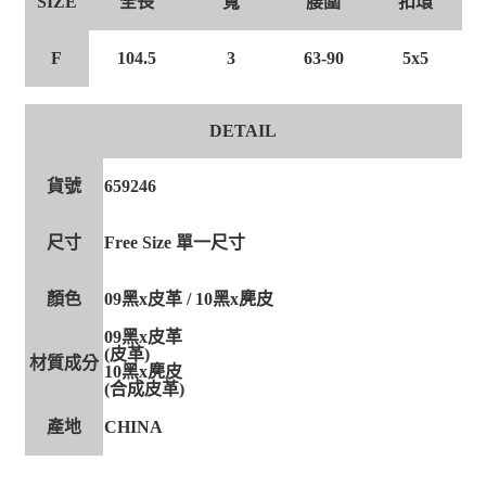
全長
寬
腰圍
扣環
SIZE
F
104.5
3
63-90
5x5
DETAIL
貨號
659246
尺寸
Free Size 單一尺寸
顏色
09黑x皮革 / 10黑x麂皮
09黑x皮革
(皮革)
材質成分
10黑x麂皮
(合成皮革)
產地
CHINA