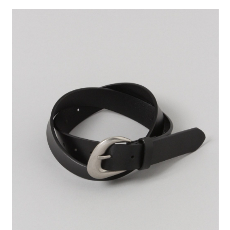
２．便利：只要手機號碼，簡訊認證，即可結帳。
法說明評估內容。
每筆NT$80，滿NT$888(含以上)免運費
３．安心：先確認商品／服務後，再付款。
【繳款方式說明】
1.分期款項不併入電信帳單，「大哥付你分期」於每月結算日後寄送繳費提
付款後 全家取貨
【「AFTEE先享後付」結帳流程】
醒簡訊。
１．於結帳方式選擇「AFTEE先享後付」後，將跳轉至「AFTEE先享後付」
每筆NT$80，滿NT$888(含以上)免運費
2.透過簡訊連結打開帳單後，可選擇「超商條碼／台灣大直營門市／銀行轉
結帳頁面，進行簡訊認證並確認金額後，即可完成結帳。
帳／街口支付／iPASS MONEY」等通路繳費。
２．訂單成立數日內，您將收到繳費通知簡訊。
7-11 取貨付款
３．收到繳費通知簡訊後14天內，點擊此簡訊中的連結，可透過四大超商／
【注意事項】
每筆NT$80，滿NT$1,500(含以上)免運費
ATM／網路銀行／等多元方式進行付款，方視為交易完成。
1.本服務係由「台灣大哥大股份有限公司」（以下簡稱本公司）所提供，讓
※ 請注意：結帳手續完成當下不需立刻繳費，但若您需要取消訂單，請聯絡
用戶於交易時，得透過本服務購買商品或服務，並由商店將買賣／分期付款
付款後 7-11取貨
購買商品的店家。未經商家同意取消之訂單仍視為有效，需透過AFTEE先享
買賣價金債權讓與本公司後，依約使用本公司帳單繳交帳款。
後付繳納相關費用。
每筆NT$80，滿NT$1,500(含以上)免運費
2.基於同意付款使用「大哥付你分期」之契約關係目的，商店將以您的個人
※ 交易是否成功請以「AFTEE先享後付 」之結帳頁面顯示為準，若有關於
資料（包含姓名、電話或地址）提供予台灣大哥大進項蒐集、處理及利用，
是否繳費成功／繳費後需取消欲退款等相關疑問，請聯繫「AFTEE先享後付
宅配
由本公司與您本人進行分期帳單所需資料之確認、核對及更正。
客戶支援中心」
https://netprotections.freshdesk.com/support/home
3.完整用戶服務條款，請詳閱以下連結：
https://oppay.tw/userRule
每筆NT$80，滿NT$1,500(含以上)免運費
【注意事項】
１．透過由恩沛科技股份有限公司提供之「AFTEE先享後付」服務完成之交
易，需依本服務之必要範圍內提供個人資料，並將交易相關給付款項請求債
權轉讓予恩沛科技股份有限公司。
２．關於個人資料處理事宜，請瀏覽以下網址：
https://aftee.tw/terms/#terms3
３．未成年的使用者請事先徵得法定代理人或監護人之同意方可使用
「AFTEE先享後付」，若未經同意申辦者引起之損失，本公司不負相關責
任。
４．使用「AFTEE先享後付」時，將依據個別帳號之用戶狀況，依本公司即