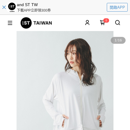
and ST TW
開啟APP
下載APP立即領300券
0
1
/
16