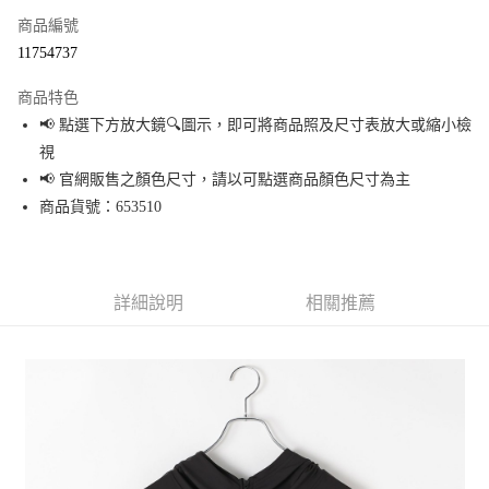
商品編號
超商取貨付款
11754737
LINE Pay
商品特色
Apple Pay
📢 點選下方放大鏡🔍圖示，即可將商品照及尺寸表放大或縮小檢
視
街口支付
📢 官網販售之顏色尺寸，請以可點選商品顏色尺寸為主
悠遊付
商品貨號：653510
Google Pay
全盈+PAY
詳細說明
相關推薦
大哥付你分期
相關說明
【大哥付你分期使用說明】
AFTEE先享後付
1.本服務由台灣大哥大提供，台灣大哥大用戶可立即使用無須另外申請。
2.付款方式選擇「大哥付你分期」，訂單成立後會自動跳轉到大哥付的交易
相關說明
流程，驗證手機門號後，選擇欲分期的期數、繳款截止日，確認付款後即完
【關於「AFTEE先享後付」】
成交易。
AFTEE先享後付是「在收到商品之後才付款」的支付方式。 讓您購物簡單便
運送方式
3.實際核准額度、可分期數及費用金額請依後續交易確認頁面所載為準。
利好安心！