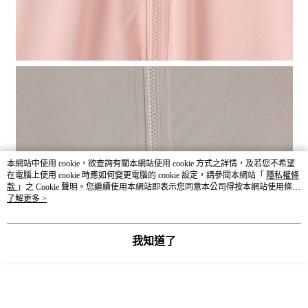
本網站中使用 cookie，欲查詢有關本網站使用 cookie 方式之詳情，及若您不希望
在電腦上使用 cookie 時應如何變更電腦的 cookie 設定，請參閱本網站「
隱私權條
款
」之 Cookie 聲明。您繼續使用本網站即表示您同意本公司得按本網站使用條款
之 Cookie 聲明使用 cookie。
了解更多 >
我知道了