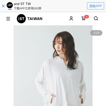
and ST TW
開啟APP
下載APP立即領300券
0
1
/
16