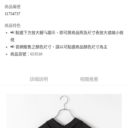
商品編號
超商取貨付款
11754737
LINE Pay
商品特色
Apple Pay
📢 點選下方放大鏡🔍圖示，即可將商品照及尺寸表放大或縮小檢
視
街口支付
📢 官網販售之顏色尺寸，請以可點選商品顏色尺寸為主
悠遊付
商品貨號：653510
Google Pay
全盈+PAY
詳細說明
相關推薦
大哥付你分期
相關說明
【大哥付你分期使用說明】
AFTEE先享後付
1.本服務由台灣大哥大提供，台灣大哥大用戶可立即使用無須另外申請。
2.付款方式選擇「大哥付你分期」，訂單成立後會自動跳轉到大哥付的交易
相關說明
流程，驗證手機門號後，選擇欲分期的期數、繳款截止日，確認付款後即完
【關於「AFTEE先享後付」】
成交易。
AFTEE先享後付是「在收到商品之後才付款」的支付方式。 讓您購物簡單便
運送方式
3.實際核准額度、可分期數及費用金額請依後續交易確認頁面所載為準。
利好安心！