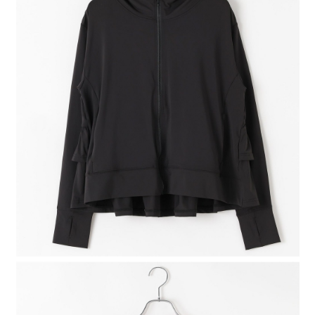
4.訂單成立30分鐘內，如未前往確認交易或遇審核未通過，訂單將自動取
１．簡單：不需註冊會員、不需綁卡、不需儲值。
全家 取貨付款
消。如遇「轉專審核」未通過狀況，表示未達大哥付你分期系統評分，恕無
２．便利：只要手機號碼，簡訊認證，即可結帳。
法說明評估內容。
每筆NT$80，滿NT$888(含以上)免運費
３．安心：先確認商品／服務後，再付款。
【繳款方式說明】
1.分期款項不併入電信帳單，「大哥付你分期」於每月結算日後寄送繳費提
付款後 全家取貨
【「AFTEE先享後付」結帳流程】
醒簡訊。
１．於結帳方式選擇「AFTEE先享後付」後，將跳轉至「AFTEE先享後付」
每筆NT$80，滿NT$888(含以上)免運費
2.透過簡訊連結打開帳單後，可選擇「超商條碼／台灣大直營門市／銀行轉
結帳頁面，進行簡訊認證並確認金額後，即可完成結帳。
帳／街口支付／iPASS MONEY」等通路繳費。
２．訂單成立數日內，您將收到繳費通知簡訊。
7-11 取貨付款
３．收到繳費通知簡訊後14天內，點擊此簡訊中的連結，可透過四大超商／
【注意事項】
每筆NT$80，滿NT$1,500(含以上)免運費
ATM／網路銀行／等多元方式進行付款，方視為交易完成。
1.本服務係由「台灣大哥大股份有限公司」（以下簡稱本公司）所提供，讓
※ 請注意：結帳手續完成當下不需立刻繳費，但若您需要取消訂單，請聯絡
用戶於交易時，得透過本服務購買商品或服務，並由商店將買賣／分期付款
付款後 7-11取貨
購買商品的店家。未經商家同意取消之訂單仍視為有效，需透過AFTEE先享
買賣價金債權讓與本公司後，依約使用本公司帳單繳交帳款。
後付繳納相關費用。
每筆NT$80，滿NT$1,500(含以上)免運費
2.基於同意付款使用「大哥付你分期」之契約關係目的，商店將以您的個人
※ 交易是否成功請以「AFTEE先享後付 」之結帳頁面顯示為準，若有關於
資料（包含姓名、電話或地址）提供予台灣大哥大進項蒐集、處理及利用，
是否繳費成功／繳費後需取消欲退款等相關疑問，請聯繫「AFTEE先享後付
宅配
由本公司與您本人進行分期帳單所需資料之確認、核對及更正。
客戶支援中心」
https://netprotections.freshdesk.com/support/home
3.完整用戶服務條款，請詳閱以下連結：
https://oppay.tw/userRule
每筆NT$80，滿NT$1,500(含以上)免運費
【注意事項】
１．透過由恩沛科技股份有限公司提供之「AFTEE先享後付」服務完成之交
易，需依本服務之必要範圍內提供個人資料，並將交易相關給付款項請求債
權轉讓予恩沛科技股份有限公司。
２．關於個人資料處理事宜，請瀏覽以下網址：
https://aftee.tw/terms/#terms3
３．未成年的使用者請事先徵得法定代理人或監護人之同意方可使用
「AFTEE先享後付」，若未經同意申辦者引起之損失，本公司不負相關責
任。