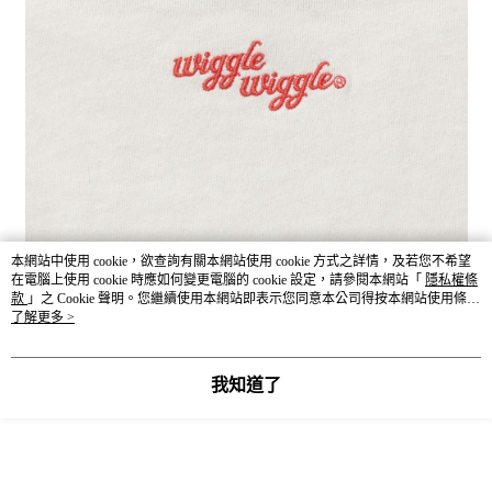
本網站中使用 cookie，欲查詢有關本網站使用 cookie 方式之詳情，及若您不希望
在電腦上使用 cookie 時應如何變更電腦的 cookie 設定，請參閱本網站「
隱私權條
款
」之 Cookie 聲明。您繼續使用本網站即表示您同意本公司得按本網站使用條款
之 Cookie 聲明使用 cookie。
了解更多 >
我知道了