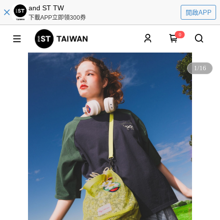
and ST TW
開啟APP
下載APP立即領300券
0
1
/
16