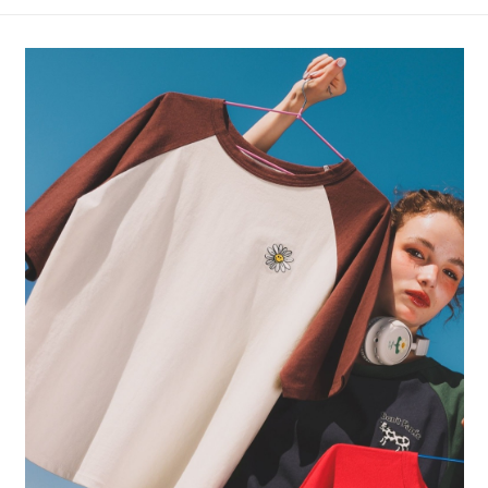
4.訂單成立30分鐘內，如未前往確認交易或遇審核未通過，訂單將自動取
１．簡單：不需註冊會員、不需綁卡、不需儲值。
全家 取貨付款
消。如遇「轉專審核」未通過狀況，表示未達大哥付你分期系統評分，恕無
２．便利：只要手機號碼，簡訊認證，即可結帳。
法說明評估內容。
每筆NT$80，滿NT$888(含以上)免運費
３．安心：先確認商品／服務後，再付款。
【繳款方式說明】
1.分期款項不併入電信帳單，「大哥付你分期」於每月結算日後寄送繳費提
付款後 全家取貨
【「AFTEE先享後付」結帳流程】
醒簡訊。
１．於結帳方式選擇「AFTEE先享後付」後，將跳轉至「AFTEE先享後付」
每筆NT$80，滿NT$888(含以上)免運費
2.透過簡訊連結打開帳單後，可選擇「超商條碼／台灣大直營門市／銀行轉
結帳頁面，進行簡訊認證並確認金額後，即可完成結帳。
帳／街口支付／iPASS MONEY」等通路繳費。
２．訂單成立數日內，您將收到繳費通知簡訊。
7-11 取貨付款
３．收到繳費通知簡訊後14天內，點擊此簡訊中的連結，可透過四大超商／
【注意事項】
每筆NT$80，滿NT$1,500(含以上)免運費
ATM／網路銀行／等多元方式進行付款，方視為交易完成。
1.本服務係由「台灣大哥大股份有限公司」（以下簡稱本公司）所提供，讓
※ 請注意：結帳手續完成當下不需立刻繳費，但若您需要取消訂單，請聯絡
用戶於交易時，得透過本服務購買商品或服務，並由商店將買賣／分期付款
付款後 7-11取貨
購買商品的店家。未經商家同意取消之訂單仍視為有效，需透過AFTEE先享
買賣價金債權讓與本公司後，依約使用本公司帳單繳交帳款。
後付繳納相關費用。
每筆NT$80，滿NT$1,500(含以上)免運費
2.基於同意付款使用「大哥付你分期」之契約關係目的，商店將以您的個人
※ 交易是否成功請以「AFTEE先享後付 」之結帳頁面顯示為準，若有關於
資料（包含姓名、電話或地址）提供予台灣大哥大進項蒐集、處理及利用，
是否繳費成功／繳費後需取消欲退款等相關疑問，請聯繫「AFTEE先享後付
宅配
由本公司與您本人進行分期帳單所需資料之確認、核對及更正。
客戶支援中心」
https://netprotections.freshdesk.com/support/home
3.完整用戶服務條款，請詳閱以下連結：
https://oppay.tw/userRule
每筆NT$80，滿NT$1,500(含以上)免運費
【注意事項】
１．透過由恩沛科技股份有限公司提供之「AFTEE先享後付」服務完成之交
易，需依本服務之必要範圍內提供個人資料，並將交易相關給付款項請求債
權轉讓予恩沛科技股份有限公司。
２．關於個人資料處理事宜，請瀏覽以下網址：
https://aftee.tw/terms/#terms3
３．未成年的使用者請事先徵得法定代理人或監護人之同意方可使用
「AFTEE先享後付」，若未經同意申辦者引起之損失，本公司不負相關責
任。