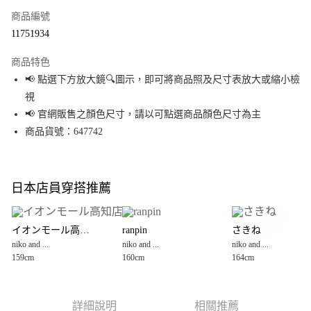
商品編號
超商取貨付款
11751934
LINE Pay
商品特色
Apple Pay
📢 點選下方放大鏡🔍圖示，即可將商品照及尺寸表放大或縮小檢
視
街口支付
📢 官網販售之顏色尺寸，請以可點選商品顏色尺寸為主
悠遊付
商品貨號：647742
Google Pay
全盈+PAY
日本店員穿搭推薦
大哥付你分期
相關說明
イオンモール高知店
ranpin
さきね
【大哥付你分期使用說明】
niko and ...
niko and ...
niko and ...
AFTEE先享後付
1.本服務由台灣大哥大提供，台灣大哥大用戶可立即使用無須另外申請。
159cm
160cm
164cm
2.付款方式選擇「大哥付你分期」，訂單成立後會自動跳轉到大哥付的交易
相關說明
流程，驗證手機門號後，選擇欲分期的期數、繳款截止日，確認付款後即完
【關於「AFTEE先享後付」】
成交易。
AFTEE先享後付是「在收到商品之後才付款」的支付方式。 讓您購物簡單便
運送方式
3.實際核准額度、可分期數及費用金額請依後續交易確認頁面所載為準。
利好安心！
詳細說明
相關推薦