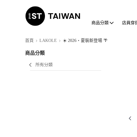
商品分類
店員穿
首頁
LAKOLE
☀️ 2026・夏裝新登場 🌴
商品分類
所有分類