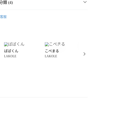
類 (4)
分期
☀️ 2026・夏裝新登場 🌴
客服
俱
你分期使用說明】
享後付
由台灣大哥大提供，台灣大哥大用戶可立即使用無須另外申請。
生活雜貨
傢俱
式選擇「大哥付你分期」，訂單成立後會自動跳轉到大哥付的交易
證手機門號後，選擇欲分期的期數、繳款截止日，確認付款後即
・夏裝新登場 🌴
LAKOLE
FTEE先享後付」】
。
先享後付是「在收到商品之後才付款」的支付方式。 讓您購物簡單
准額度、可分期數及費用金額請依後續交易確認頁面所載為準。
心！
立30分鐘內，如未前往確認交易或遇審核未通過，訂單將自動取
ばばくん
こぺまる
こぺまる
：不需註冊會員、不需綁卡、不需儲值。
「轉專審核」未通過狀況，表示未達大哥付你分期系統評分，恕
：只要手機號碼，簡訊認證，即可結帳。
LAKOLE
LAKOLE
LAKOLE
評估內容。
：先確認商品／服務後，再付款。
式說明】
0，滿NT$1,500(含以上)免運費
項不併入電信帳單，「大哥付你分期」於每月結算日後寄送繳費提
EE先享後付」結帳流程】
方式選擇「AFTEE先享後付」後，將跳轉至「AFTEE先享後
訊連結打開帳單後，可選擇「超商條碼／台灣大直營門市／銀行轉
頁面，進行簡訊認證並確認金額後，即可完成結帳。
／iPASS MONEY」等通路繳費。
成立數日內，您將收到繳費通知簡訊。
費通知簡訊後14天內，點擊此簡訊中的連結，可透過四大超商
項】
網路銀行／等多元方式進行付款，方視為交易完成。
係由「台灣大哥大股份有限公司」（以下簡稱本公司）所提供，讓
：結帳手續完成當下不需立刻繳費，但若您需要取消訂單，請聯
易時，得透過本服務購買商品或服務，並由商店將買賣／分期付
的店家。未經商家同意取消之訂單仍視為有效，需透過AFTEE
金債權讓與本公司後，依約使用本公司帳單繳交帳款。
繳納相關費用。
意付款使用「大哥付你分期」之契約關係目的，商店將以您的個人
否成功請以「AFTEE先享後付 」之結帳頁面顯示為準，若有關於