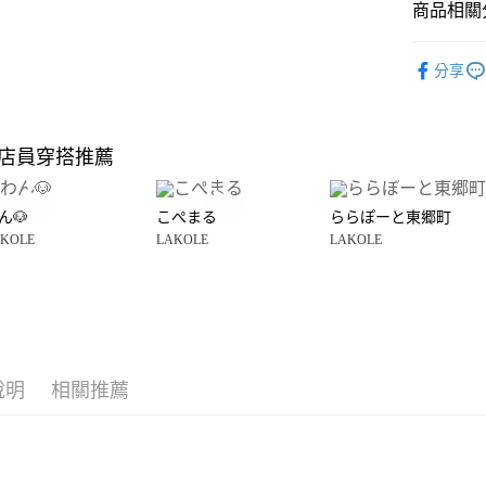
商品相關分
全盈+PAY
大哥付你
LAKOLE
分享
相關說明
雜貨
傢
【大哥付
AFTEE先
1.本服務
LAKOLE
2.付款方
相關說明
店員穿搭推薦
流程，驗
☀️ 2026
【關於「A
完成交易
AFTEE
3.實際核
便利好安
運送方式
4.訂單成
ん🐶
こぺまる
ららぽーと東郷町
１．簡單
消。如遇
KOLE
LAKOLE
LAKOLE
２．便利
宅配
無法說明
３．安心
【繳款方
每筆NT$8
1.分期款
【「AFT
醒簡訊。
１．於結帳
2.透過簡
付」結帳
帳／街口支付
２．訂單
３．收到繳
說明
相關推薦
【注意事
／ATM／
1.本服務
※ 請注意
用戶於交
絡購買商品
款買賣價
先享後付
2.基於同
※ 交易是