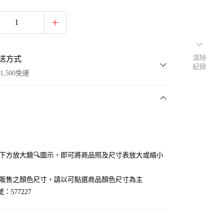
清除
送方式
紀錄
1,500免運
次付款
點選下方放大鏡🔍圖示，即可將商品照及尺寸表放大或縮小
官網販售之顏色尺寸，請以可點選商品顏色尺寸為主
：577227