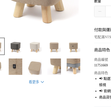
數量
付款與運
宅配滿NT$
商品特色
付款方式
信用卡一
商品編號
11751669
LINE Pay
商品特色
Apple Pay
📢 
看更多
檢視
街口支付
📢 
悠遊付
商品貨號
Google Pay