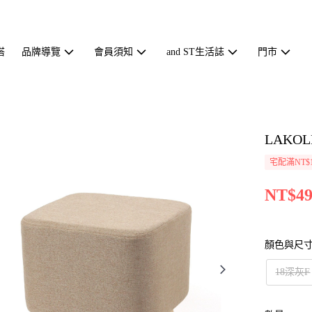
搭
品牌導覽
會員須知
and ST生活誌
門市
LAKOL
宅配滿NT$1
NT$49
顏色與尺
18深灰F