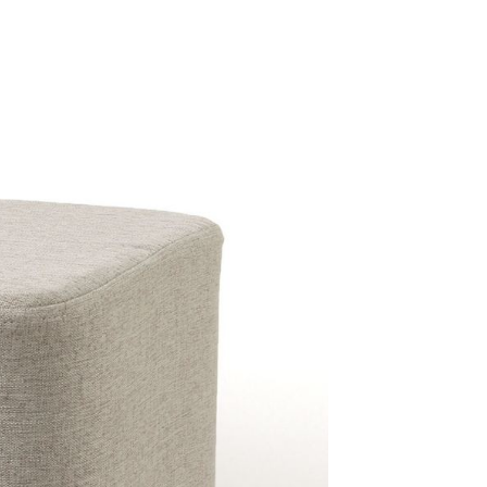
含姓名、電話或地址）提供予台灣大哥大進項蒐集、處理及利
功／繳費後需取消欲退款等相關疑問，請聯繫「AFTEE先享後
公司與您本人進行分期帳單所需資料之確認、核對及更正。
援中心」
https://netprotections.freshdesk.com/support/home
戶服務條款，請詳閱以下連結：
https://oppay.tw/userRule
項】
恩沛科技股份有限公司提供之「AFTEE先享後付」服務完成之
依本服務之必要範圍內提供個人資料，並將交易相關給付款項請
讓予恩沛科技股份有限公司。
個人資料處理事宜，請瀏覽以下網址：
https://aftee.tw/terms/#terms3
年的使用者請事先徵得法定代理人或監護人之同意方可使用
E先享後付」，若未經同意申辦者引起之損失，本公司不負相關責
AFTEE先享後付」時，將依據個別帳號之用戶狀況，依本公司
核予不同之上限額度；若仍有額度不足之情形，本公司將視審查
用戶進行身份認證。
一人註冊多個帳號或使用他人資訊註冊。若發現惡意使用之情
科技股份有限公司將有權停止該用戶之使用額度並採取法律行