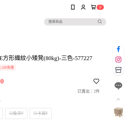
0
E方形織紋小矮凳(80kg)-三色-577227
,500免運
0
已賣出：2件
寸
52象牙F
55卡其F