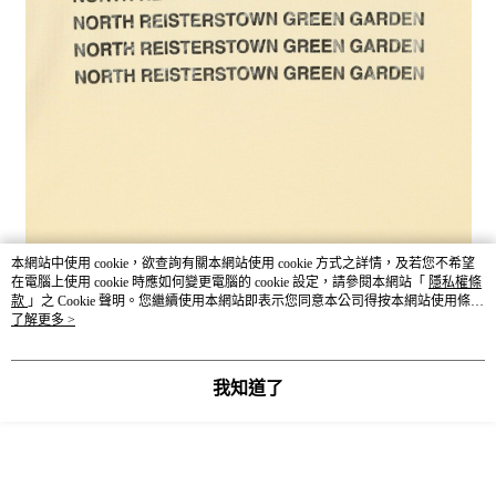
本網站中使用 cookie，欲查詢有關本網站使用 cookie 方式之詳情，及若您不希望
在電腦上使用 cookie 時應如何變更電腦的 cookie 設定，請參閱本網站「
隱私權條
款
」之 Cookie 聲明。您繼續使用本網站即表示您同意本公司得按本網站使用條款
之 Cookie 聲明使用 cookie。
了解更多 >
我知道了