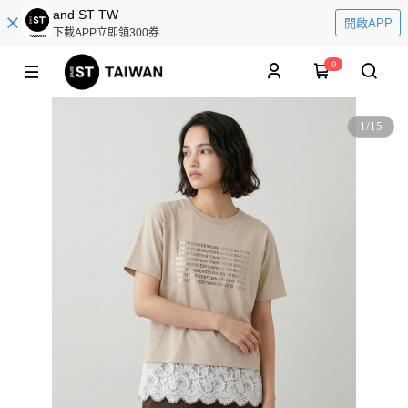
and ST TW
開啟APP
下載APP立即領300券
0
1
/
15