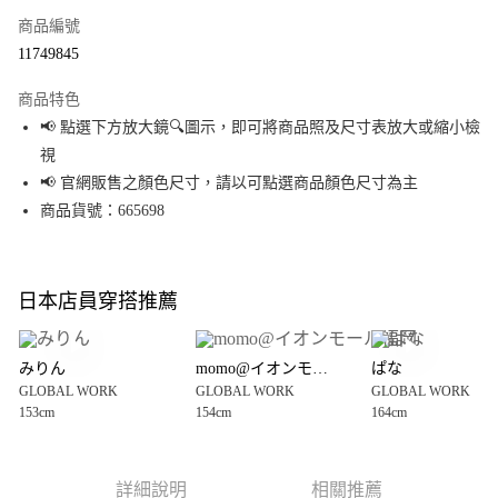
商品編號
超商取貨付款
11749845
LINE Pay
商品特色
Apple Pay
📢 點選下方放大鏡🔍圖示，即可將商品照及尺寸表放大或縮小檢
視
街口支付
📢 官網販售之顏色尺寸，請以可點選商品顏色尺寸為主
悠遊付
商品貨號：665698
Google Pay
全盈+PAY
日本店員穿搭推薦
大哥付你分期
相關說明
みりん
momo@イオンモール福岡
ぱな
【大哥付你分期使用說明】
GLOBAL WORK
GLOBAL WORK
GLOBAL WORK
AFTEE先享後付
1.本服務由台灣大哥大提供，台灣大哥大用戶可立即使用無須另外申請。
153cm
154cm
164cm
2.付款方式選擇「大哥付你分期」，訂單成立後會自動跳轉到大哥付的交易
相關說明
流程，驗證手機門號後，選擇欲分期的期數、繳款截止日，確認付款後即完
【關於「AFTEE先享後付」】
成交易。
AFTEE先享後付是「在收到商品之後才付款」的支付方式。 讓您購物簡單便
運送方式
3.實際核准額度、可分期數及費用金額請依後續交易確認頁面所載為準。
利好安心！
詳細說明
相關推薦