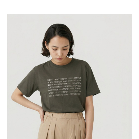
4.訂單成立30分鐘內，如未前往確認交易或遇審核未通過，訂單將自動取
１．簡單：不需註冊會員、不需綁卡、不需儲值。
全家 取貨付款
消。如遇「轉專審核」未通過狀況，表示未達大哥付你分期系統評分，恕無
２．便利：只要手機號碼，簡訊認證，即可結帳。
法說明評估內容。
每筆NT$80，滿NT$888(含以上)免運費
３．安心：先確認商品／服務後，再付款。
【繳款方式說明】
1.分期款項不併入電信帳單，「大哥付你分期」於每月結算日後寄送繳費提
付款後 全家取貨
【「AFTEE先享後付」結帳流程】
醒簡訊。
１．於結帳方式選擇「AFTEE先享後付」後，將跳轉至「AFTEE先享後付」
每筆NT$80，滿NT$888(含以上)免運費
2.透過簡訊連結打開帳單後，可選擇「超商條碼／台灣大直營門市／銀行轉
結帳頁面，進行簡訊認證並確認金額後，即可完成結帳。
帳／街口支付／iPASS MONEY」等通路繳費。
２．訂單成立數日內，您將收到繳費通知簡訊。
7-11 取貨付款
３．收到繳費通知簡訊後14天內，點擊此簡訊中的連結，可透過四大超商／
【注意事項】
每筆NT$80，滿NT$1,500(含以上)免運費
ATM／網路銀行／等多元方式進行付款，方視為交易完成。
1.本服務係由「台灣大哥大股份有限公司」（以下簡稱本公司）所提供，讓
※ 請注意：結帳手續完成當下不需立刻繳費，但若您需要取消訂單，請聯絡
用戶於交易時，得透過本服務購買商品或服務，並由商店將買賣／分期付款
付款後 7-11取貨
購買商品的店家。未經商家同意取消之訂單仍視為有效，需透過AFTEE先享
買賣價金債權讓與本公司後，依約使用本公司帳單繳交帳款。
後付繳納相關費用。
每筆NT$80，滿NT$1,500(含以上)免運費
2.基於同意付款使用「大哥付你分期」之契約關係目的，商店將以您的個人
※ 交易是否成功請以「AFTEE先享後付 」之結帳頁面顯示為準，若有關於
資料（包含姓名、電話或地址）提供予台灣大哥大進項蒐集、處理及利用，
是否繳費成功／繳費後需取消欲退款等相關疑問，請聯繫「AFTEE先享後付
宅配
由本公司與您本人進行分期帳單所需資料之確認、核對及更正。
客戶支援中心」
https://netprotections.freshdesk.com/support/home
3.完整用戶服務條款，請詳閱以下連結：
https://oppay.tw/userRule
每筆NT$80，滿NT$1,500(含以上)免運費
【注意事項】
１．透過由恩沛科技股份有限公司提供之「AFTEE先享後付」服務完成之交
易，需依本服務之必要範圍內提供個人資料，並將交易相關給付款項請求債
權轉讓予恩沛科技股份有限公司。
２．關於個人資料處理事宜，請瀏覽以下網址：
https://aftee.tw/terms/#terms3
３．未成年的使用者請事先徵得法定代理人或監護人之同意方可使用
「AFTEE先享後付」，若未經同意申辦者引起之損失，本公司不負相關責
任。