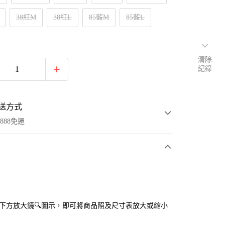
38紅M
38紅L
85藍M
85藍L
清除
紀錄
送方式
888免運
次付款
付款
點選下方放大鏡🔍圖示，即可將商品照及尺寸表放大或縮小