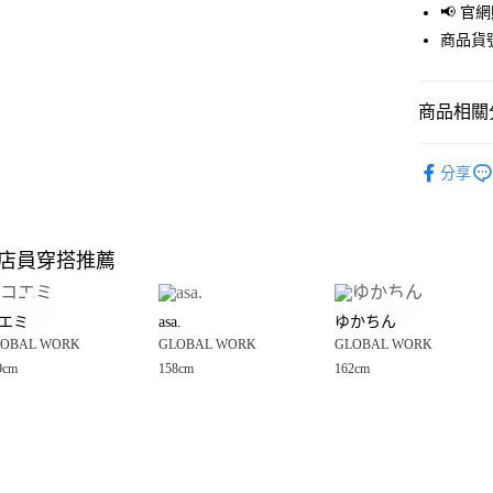
📢 
街口支付
商品貨號
悠遊付
商品相關分
Google Pay
全盈+PAY
GLOBAL 
分享
🈹 夏季 SU
大哥付你
相關說明
☀️ 2026
【大哥付
店員穿搭推薦
AFTEE先
1.本服務
女裝
上
2.付款方
相關說明
GLOBAL 
流程，驗
【關於「A
エミ
asa.
ゆかちん
完成交易
AFTEE
GLOBAL 
3.實際核
OBAL WORK
GLOBAL WORK
GLOBAL WORK
便利好安
運送方式
4.訂單成
１．簡單
9cm
158cm
162cm
消。如遇
２．便利
全家 取貨
無法說明
３．安心
【繳款方
每筆NT$8
1.分期款
【「AFT
醒簡訊。
付款後 全
１．於結帳
2.透過簡
付」結帳