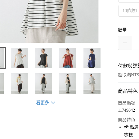
10條紋L
數量
付款與運
超取滿NT$
商品特色
付款方式
信用卡一
看更多
商品編號
11749842
超商取貨
商品特色
LINE Pay
📢 
檢視
Apple Pay