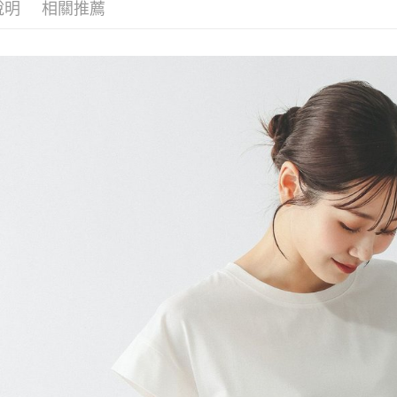
每筆NT$8
帳／街口支付
說明
相關推薦
２．訂單
３．收到繳
7-11 取貨
【注意事
／ATM／
1.本服務
※ 請注意
每筆NT$8
用戶於交
絡購買商品
款買賣價
先享後付
付款後 7-
2.基於同
※ 交易是
每筆NT$8
資料（包
是否繳費成
用，由本
付客戶支
宅配
3.完整用
【注意事
每筆NT$8
１．透過由
交易，需
求債權轉
２．關於
３．未成
「AFTE
任。
４．使用「
即時審查
結果請求
５．嚴禁
形，恩沛
動。