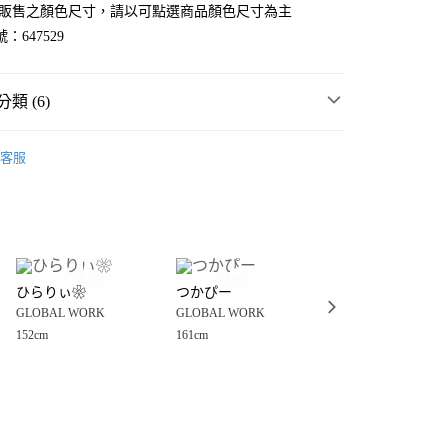
官網販售之顏色尺寸，請以可點選商品顏色尺寸為主
：647529
類 (6)
WORK
☀️ 2026・夏裝新登場 🌴
客服
MMER SALE ↘️
GLOBAL WORK
分期
・夏裝新登場 🌴
GLOBAL WORK
你分期使用說明】
享後付
由台灣大哥大提供，台灣大哥大用戶可立即使用無須另外申請。
衣
T恤
式選擇「大哥付你分期」，訂單成立後會自動跳轉到大哥付的交易
WORK
女裝
上衣
T恤
證手機門號後，選擇欲分期的期數、繳款截止日，確認付款後即
FTEE先享後付」】
。
ひらりぃ❀
つかぴー
ココ
先享後付是「在收到商品之後才付款」的支付方式。 讓您購物簡單
WORK
🔥 FINAL SALE 3折起↘🈹
准額度、可分期數及費用金額請依後續交易確認頁面所載為準。
GLOBAL WORK
GLOBAL WORK
GLOBAL WORK
心！
立30分鐘內，如未前往確認交易或遇審核未通過，訂單將自動取
：不需註冊會員、不需綁卡、不需儲值。
152cm
161cm
165cm
「轉專審核」未通過狀況，表示未達大哥付你分期系統評分，恕
：只要手機號碼，簡訊認證，即可結帳。
付款
評估內容。
：先確認商品／服務後，再付款。
式說明】
0，滿NT$888(含以上)免運費
項不併入電信帳單，「大哥付你分期」於每月結算日後寄送繳費提
EE先享後付」結帳流程】
家取貨
方式選擇「AFTEE先享後付」後，將跳轉至「AFTEE先享後
訊連結打開帳單後，可選擇「超商條碼／台灣大直營門市／銀行轉
頁面，進行簡訊認證並確認金額後，即可完成結帳。