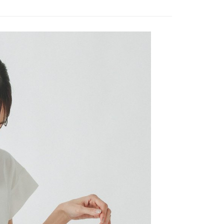
0，滿NT$888(含以上)免運費
／iPASS MONEY」等通路繳費。
成立數日內，您將收到繳費通知簡訊。
費通知簡訊後14天內，點擊此簡訊中的連結，可透過四大超商
付款
項】
網路銀行／等多元方式進行付款，方視為交易完成。
係由「台灣大哥大股份有限公司」（以下簡稱本公司）所提供，讓
：結帳手續完成當下不需立刻繳費，但若您需要取消訂單，請聯
0，滿NT$1,500(含以上)免運費
易時，得透過本服務購買商品或服務，並由商店將買賣／分期付
的店家。未經商家同意取消之訂單仍視為有效，需透過AFTEE
金債權讓與本公司後，依約使用本公司帳單繳交帳款。
繳納相關費用。
11取貨
意付款使用「大哥付你分期」之契約關係目的，商店將以您的個人
否成功請以「AFTEE先享後付 」之結帳頁面顯示為準，若有關於
0，滿NT$1,500(含以上)免運費
含姓名、電話或地址）提供予台灣大哥大進項蒐集、處理及利
功／繳費後需取消欲退款等相關疑問，請聯繫「AFTEE先享後
公司與您本人進行分期帳單所需資料之確認、核對及更正。
援中心」
https://netprotections.freshdesk.com/support/home
戶服務條款，請詳閱以下連結：
https://oppay.tw/userRule
項】
0，滿NT$1,500(含以上)免運費
恩沛科技股份有限公司提供之「AFTEE先享後付」服務完成之
依本服務之必要範圍內提供個人資料，並將交易相關給付款項請
讓予恩沛科技股份有限公司。
個人資料處理事宜，請瀏覽以下網址：
https://aftee.tw/terms/#terms3
年的使用者請事先徵得法定代理人或監護人之同意方可使用
E先享後付」，若未經同意申辦者引起之損失，本公司不負相關責
AFTEE先享後付」時，將依據個別帳號之用戶狀況，依本公司
核予不同之上限額度；若仍有額度不足之情形，本公司將視審查
用戶進行身份認證。
一人註冊多個帳號或使用他人資訊註冊。若發現惡意使用之情
科技股份有限公司將有權停止該用戶之使用額度並採取法律行