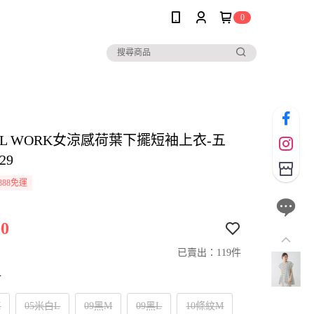
0
AL WORK女涼感荷葉下擺短袖上衣-五
29
888免運
0
已賣出：119件
寸
M
05米白L
09黑M
09黑L
10條紋M