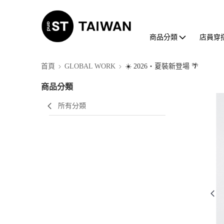
商品分類
店員穿
首頁
GLOBAL WORK
☀️ 2026・夏裝新登場 🌴
商品分類
所有分類