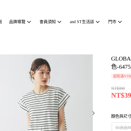
搭
品牌導覽
會員須知
and ST生活誌
門市
GLOB
色-6475
超取滿NT$
NT$990
NT$39
顏色與尺
05米白