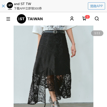
and ST TW
開啟APP
下載APP立即領300券
0
1
/
11