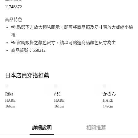
超商取貨付款
11748872
LINE Pay
商品特色
Apple Pay
📢 點選下方放大鏡🔍圖示，即可將商品照及尺寸表放大或縮小檢
視
街口支付
📢 官網販售之顏色尺寸，請以可點選商品顏色尺寸為主
悠遊付
商品貨號：658212
Google Pay
全盈+PAY
日本店員穿搭推薦
大哥付你分期
相關說明
Rika
ﾊﾗﾐ
かのん
【大哥付你分期使用說明】
HARE
HARE
HARE
AFTEE先享後付
1.本服務由台灣大哥大提供，台灣大哥大用戶可立即使用無須另外申請。
166cm
161cm
149cm
2.付款方式選擇「大哥付你分期」，訂單成立後會自動跳轉到大哥付的交易
相關說明
流程，驗證手機門號後，選擇欲分期的期數、繳款截止日，確認付款後即完
【關於「AFTEE先享後付」】
成交易。
AFTEE先享後付是「在收到商品之後才付款」的支付方式。 讓您購物簡單便
運送方式
3.實際核准額度、可分期數及費用金額請依後續交易確認頁面所載為準。
利好安心！
詳細說明
相關推薦
4.訂單成立30分鐘內，如未前往確認交易或遇審核未通過，訂單將自動取
１．簡單：不需註冊會員、不需綁卡、不需儲值。
全家 取貨付款
消。如遇「轉專審核」未通過狀況，表示未達大哥付你分期系統評分，恕無