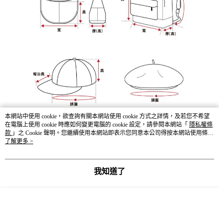
本網站中使用 cookie，欲查詢有關本網站使用 cookie 方式之詳情，及若您不希望
在電腦上使用 cookie 時應如何變更電腦的 cookie 設定，請參閱本網站「
隱私權條
款
」之 Cookie 聲明。您繼續使用本網站即表示您同意本公司得按本網站使用條款
之 Cookie 聲明使用 cookie。
了解更多 >
我知道了