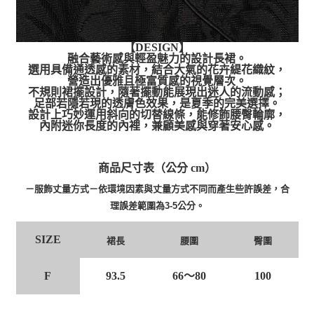
【DESIGN】
融合藝術感與輕盈魅力的設計長裙。
選用具備通透感的素材，結合大氣的花卉緹花織紋，
營造出優雅且極富質感的視覺層次。
不規則裙擺設計，隨著擺動能展現出迷人的流動感；
足部若隱若現的透膚色效果，是夏季的完美選擇。
設計上巧妙運用斜向的切替線條，能修飾腰臀輪廓，
內附迷你長度的內裡，兼顧美感與穿著安心感。
商品尺寸表（公分 cm）
－服飾丈量方式－依環境因素與丈量方式不同而產生些許誤差，合
理誤差範圍為3-5公分。
SIZE
裙長
腰圍
臀圍
F
93.5
66～80
100