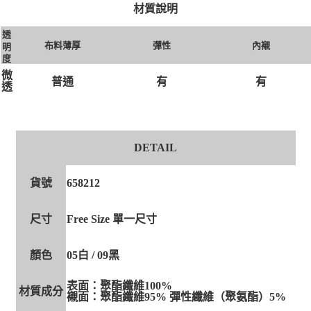
材質說明
透
布料薄厚
彈性
內襯
明
度
微
普通
有
有
透
DETAIL
貨號
658212
尺寸
Free Size 單一尺寸
顏色
05白 / 09黑
表面：聚酯纖維100%
材質成分
襯面：聚酯纖維95% 彈性纖維（聚氨酯）5%