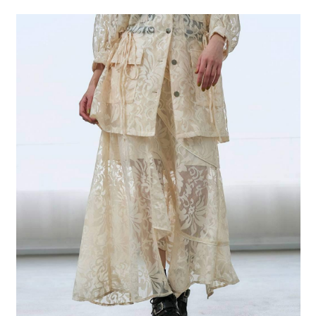
２．便利：只要手機號碼，簡訊認證，即可結帳。
法說明評估內容。
每筆NT$80，滿NT$888(含以上)免運費
３．安心：先確認商品／服務後，再付款。
【繳款方式說明】
1.分期款項不併入電信帳單，「大哥付你分期」於每月結算日後寄送繳費提
付款後 全家取貨
【「AFTEE先享後付」結帳流程】
醒簡訊。
１．於結帳方式選擇「AFTEE先享後付」後，將跳轉至「AFTEE先享後付」
每筆NT$80，滿NT$888(含以上)免運費
2.透過簡訊連結打開帳單後，可選擇「超商條碼／台灣大直營門市／銀行轉
結帳頁面，進行簡訊認證並確認金額後，即可完成結帳。
帳／街口支付／iPASS MONEY」等通路繳費。
２．訂單成立數日內，您將收到繳費通知簡訊。
7-11 取貨付款
３．收到繳費通知簡訊後14天內，點擊此簡訊中的連結，可透過四大超商／
【注意事項】
每筆NT$80，滿NT$1,500(含以上)免運費
ATM／網路銀行／等多元方式進行付款，方視為交易完成。
1.本服務係由「台灣大哥大股份有限公司」（以下簡稱本公司）所提供，讓
※ 請注意：結帳手續完成當下不需立刻繳費，但若您需要取消訂單，請聯絡
用戶於交易時，得透過本服務購買商品或服務，並由商店將買賣／分期付款
付款後 7-11取貨
購買商品的店家。未經商家同意取消之訂單仍視為有效，需透過AFTEE先享
買賣價金債權讓與本公司後，依約使用本公司帳單繳交帳款。
後付繳納相關費用。
每筆NT$80，滿NT$1,500(含以上)免運費
2.基於同意付款使用「大哥付你分期」之契約關係目的，商店將以您的個人
※ 交易是否成功請以「AFTEE先享後付 」之結帳頁面顯示為準，若有關於
資料（包含姓名、電話或地址）提供予台灣大哥大進項蒐集、處理及利用，
是否繳費成功／繳費後需取消欲退款等相關疑問，請聯繫「AFTEE先享後付
宅配
由本公司與您本人進行分期帳單所需資料之確認、核對及更正。
客戶支援中心」
https://netprotections.freshdesk.com/support/home
3.完整用戶服務條款，請詳閱以下連結：
https://oppay.tw/userRule
每筆NT$80，滿NT$1,500(含以上)免運費
【注意事項】
１．透過由恩沛科技股份有限公司提供之「AFTEE先享後付」服務完成之交
易，需依本服務之必要範圍內提供個人資料，並將交易相關給付款項請求債
權轉讓予恩沛科技股份有限公司。
２．關於個人資料處理事宜，請瀏覽以下網址：
https://aftee.tw/terms/#terms3
３．未成年的使用者請事先徵得法定代理人或監護人之同意方可使用
「AFTEE先享後付」，若未經同意申辦者引起之損失，本公司不負相關責
任。
４．使用「AFTEE先享後付」時，將依據個別帳號之用戶狀況，依本公司即