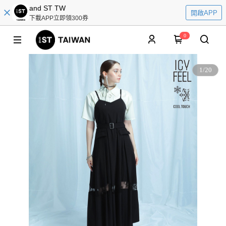
and ST TW
開啟APP
下載APP立即領300券
0
1
/
20