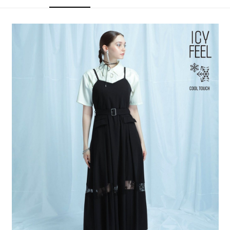
4.訂單成立30分鐘內，如未前往確認交易或遇審核未通過，訂單將自動取
１．簡單：不需註冊會員、不需綁卡、不需儲值。
全家 取貨付款
消。如遇「轉專審核」未通過狀況，表示未達大哥付你分期系統評分，恕無
２．便利：只要手機號碼，簡訊認證，即可結帳。
法說明評估內容。
每筆NT$80，滿NT$888(含以上)免運費
３．安心：先確認商品／服務後，再付款。
【繳款方式說明】
1.分期款項不併入電信帳單，「大哥付你分期」於每月結算日後寄送繳費提
付款後 全家取貨
【「AFTEE先享後付」結帳流程】
醒簡訊。
１．於結帳方式選擇「AFTEE先享後付」後，將跳轉至「AFTEE先享後付」
每筆NT$80，滿NT$888(含以上)免運費
2.透過簡訊連結打開帳單後，可選擇「超商條碼／台灣大直營門市／銀行轉
結帳頁面，進行簡訊認證並確認金額後，即可完成結帳。
帳／街口支付／iPASS MONEY」等通路繳費。
２．訂單成立數日內，您將收到繳費通知簡訊。
7-11 取貨付款
３．收到繳費通知簡訊後14天內，點擊此簡訊中的連結，可透過四大超商／
【注意事項】
每筆NT$80，滿NT$1,500(含以上)免運費
ATM／網路銀行／等多元方式進行付款，方視為交易完成。
1.本服務係由「台灣大哥大股份有限公司」（以下簡稱本公司）所提供，讓
※ 請注意：結帳手續完成當下不需立刻繳費，但若您需要取消訂單，請聯絡
用戶於交易時，得透過本服務購買商品或服務，並由商店將買賣／分期付款
付款後 7-11取貨
購買商品的店家。未經商家同意取消之訂單仍視為有效，需透過AFTEE先享
買賣價金債權讓與本公司後，依約使用本公司帳單繳交帳款。
後付繳納相關費用。
每筆NT$80，滿NT$1,500(含以上)免運費
2.基於同意付款使用「大哥付你分期」之契約關係目的，商店將以您的個人
※ 交易是否成功請以「AFTEE先享後付 」之結帳頁面顯示為準，若有關於
資料（包含姓名、電話或地址）提供予台灣大哥大進項蒐集、處理及利用，
是否繳費成功／繳費後需取消欲退款等相關疑問，請聯繫「AFTEE先享後付
宅配
由本公司與您本人進行分期帳單所需資料之確認、核對及更正。
客戶支援中心」
https://netprotections.freshdesk.com/support/home
3.完整用戶服務條款，請詳閱以下連結：
https://oppay.tw/userRule
每筆NT$80，滿NT$1,500(含以上)免運費
【注意事項】
１．透過由恩沛科技股份有限公司提供之「AFTEE先享後付」服務完成之交
易，需依本服務之必要範圍內提供個人資料，並將交易相關給付款項請求債
權轉讓予恩沛科技股份有限公司。
２．關於個人資料處理事宜，請瀏覽以下網址：
https://aftee.tw/terms/#terms3
３．未成年的使用者請事先徵得法定代理人或監護人之同意方可使用
「AFTEE先享後付」，若未經同意申辦者引起之損失，本公司不負相關責
任。