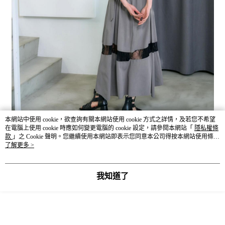
本網站中使用 cookie，欲查詢有關本網站使用 cookie 方式之詳情，及若您不希望
在電腦上使用 cookie 時應如何變更電腦的 cookie 設定，請參閱本網站「
隱私權條
款
」之 Cookie 聲明。您繼續使用本網站即表示您同意本公司得按本網站使用條款
之 Cookie 聲明使用 cookie。
了解更多 >
我知道了