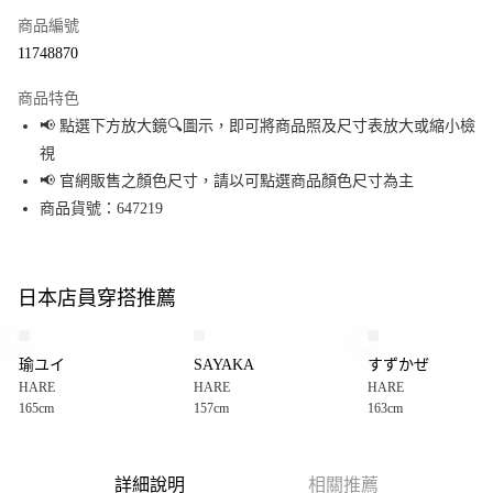
商品編號
超商取貨付款
11748870
LINE Pay
商品特色
Apple Pay
📢 點選下方放大鏡🔍圖示，即可將商品照及尺寸表放大或縮小檢
視
街口支付
📢 官網販售之顏色尺寸，請以可點選商品顏色尺寸為主
悠遊付
商品貨號：647219
Google Pay
全盈+PAY
日本店員穿搭推薦
大哥付你分期
相關說明
瑜ユイ
SAYAKA
すずかぜ
【大哥付你分期使用說明】
HARE
HARE
HARE
AFTEE先享後付
1.本服務由台灣大哥大提供，台灣大哥大用戶可立即使用無須另外申請。
165cm
157cm
163cm
2.付款方式選擇「大哥付你分期」，訂單成立後會自動跳轉到大哥付的交易
相關說明
流程，驗證手機門號後，選擇欲分期的期數、繳款截止日，確認付款後即完
【關於「AFTEE先享後付」】
成交易。
AFTEE先享後付是「在收到商品之後才付款」的支付方式。 讓您購物簡單便
運送方式
3.實際核准額度、可分期數及費用金額請依後續交易確認頁面所載為準。
利好安心！
詳細說明
相關推薦