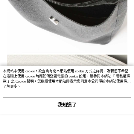
本網站中使用 cookie，欲查詢有關本網站使用 cookie 方式之詳情，及若您不希望
在電腦上使用 cookie 時應如何變更電腦的 cookie 設定，請參閱本網站「
隱私權條
款
」之 Cookie 聲明。您繼續使用本網站即表示您同意本公司得按本網站使用條款
之 Cookie 聲明使用 cookie。
了解更多 >
我知道了