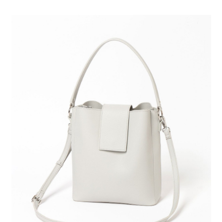
全家 取貨付款
消。如遇「轉專審核」未通過狀況，表示未達大哥付你分期系統評分，恕無
２．便利：只要手機號碼，簡訊認證，即可結帳。
法說明評估內容。
每筆NT$80，滿NT$888(含以上)免運費
３．安心：先確認商品／服務後，再付款。
【繳款方式說明】
1.分期款項不併入電信帳單，「大哥付你分期」於每月結算日後寄送繳費提
付款後 全家取貨
【「AFTEE先享後付」結帳流程】
醒簡訊。
１．於結帳方式選擇「AFTEE先享後付」後，將跳轉至「AFTEE先享後付」
每筆NT$80，滿NT$888(含以上)免運費
2.透過簡訊連結打開帳單後，可選擇「超商條碼／台灣大直營門市／銀行轉
結帳頁面，進行簡訊認證並確認金額後，即可完成結帳。
帳／街口支付／iPASS MONEY」等通路繳費。
２．訂單成立數日內，您將收到繳費通知簡訊。
7-11 取貨付款
３．收到繳費通知簡訊後14天內，點擊此簡訊中的連結，可透過四大超商／
【注意事項】
每筆NT$80，滿NT$1,500(含以上)免運費
ATM／網路銀行／等多元方式進行付款，方視為交易完成。
1.本服務係由「台灣大哥大股份有限公司」（以下簡稱本公司）所提供，讓
※ 請注意：結帳手續完成當下不需立刻繳費，但若您需要取消訂單，請聯絡
用戶於交易時，得透過本服務購買商品或服務，並由商店將買賣／分期付款
付款後 7-11取貨
購買商品的店家。未經商家同意取消之訂單仍視為有效，需透過AFTEE先享
買賣價金債權讓與本公司後，依約使用本公司帳單繳交帳款。
後付繳納相關費用。
每筆NT$80，滿NT$1,500(含以上)免運費
2.基於同意付款使用「大哥付你分期」之契約關係目的，商店將以您的個人
※ 交易是否成功請以「AFTEE先享後付 」之結帳頁面顯示為準，若有關於
資料（包含姓名、電話或地址）提供予台灣大哥大進項蒐集、處理及利用，
是否繳費成功／繳費後需取消欲退款等相關疑問，請聯繫「AFTEE先享後付
宅配
由本公司與您本人進行分期帳單所需資料之確認、核對及更正。
客戶支援中心」
https://netprotections.freshdesk.com/support/home
3.完整用戶服務條款，請詳閱以下連結：
https://oppay.tw/userRule
每筆NT$80，滿NT$1,500(含以上)免運費
【注意事項】
１．透過由恩沛科技股份有限公司提供之「AFTEE先享後付」服務完成之交
易，需依本服務之必要範圍內提供個人資料，並將交易相關給付款項請求債
權轉讓予恩沛科技股份有限公司。
２．關於個人資料處理事宜，請瀏覽以下網址：
https://aftee.tw/terms/#terms3
３．未成年的使用者請事先徵得法定代理人或監護人之同意方可使用
「AFTEE先享後付」，若未經同意申辦者引起之損失，本公司不負相關責
任。
４．使用「AFTEE先享後付」時，將依據個別帳號之用戶狀況，依本公司即