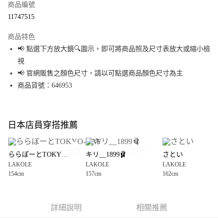
商品編號
超商取貨付款
11747515
LINE Pay
商品特色
Apple Pay
📢 點選下方放大鏡🔍圖示，即可將商品照及尺寸表放大或縮小檢
視
街口支付
📢 官網販售之顏色尺寸，請以可點選商品顏色尺寸為主
悠遊付
商品貨號：646953
Google Pay
全盈+PAY
日本店員穿搭推薦
大哥付你分期
相關說明
ららぽーとTOKYO-BAY
キリ__1899🩰
さとい
【大哥付你分期使用說明】
LAKOLE
LAKOLE
LAKOLE
AFTEE先享後付
1.本服務由台灣大哥大提供，台灣大哥大用戶可立即使用無須另外申請。
154cm
157cm
162cm
2.付款方式選擇「大哥付你分期」，訂單成立後會自動跳轉到大哥付的交易
相關說明
流程，驗證手機門號後，選擇欲分期的期數、繳款截止日，確認付款後即完
【關於「AFTEE先享後付」】
成交易。
AFTEE先享後付是「在收到商品之後才付款」的支付方式。 讓您購物簡單便
運送方式
3.實際核准額度、可分期數及費用金額請依後續交易確認頁面所載為準。
利好安心！
詳細說明
相關推薦
4.訂單成立30分鐘內，如未前往確認交易或遇審核未通過，訂單將自動取
１．簡單：不需註冊會員、不需綁卡、不需儲值。