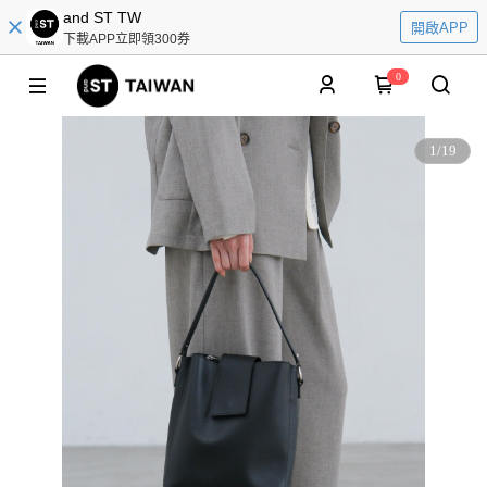
and ST TW
開啟APP
下載APP立即領300券
0
1
/
19