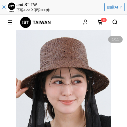
and ST TW
開啟APP
下載APP立即領300券
0
1
/
11