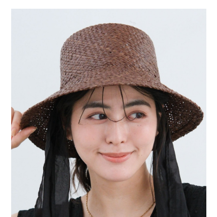
２．便利：只要手機號碼，簡訊認證，即可結帳。
法說明評估內容。
每筆NT$80，滿NT$888(含以上)免運費
３．安心：先確認商品／服務後，再付款。
【繳款方式說明】
1.分期款項不併入電信帳單，「大哥付你分期」於每月結算日後寄送繳費提
付款後 全家取貨
【「AFTEE先享後付」結帳流程】
醒簡訊。
１．於結帳方式選擇「AFTEE先享後付」後，將跳轉至「AFTEE先享後付」
每筆NT$80，滿NT$888(含以上)免運費
2.透過簡訊連結打開帳單後，可選擇「超商條碼／台灣大直營門市／銀行轉
結帳頁面，進行簡訊認證並確認金額後，即可完成結帳。
帳／街口支付／iPASS MONEY」等通路繳費。
２．訂單成立數日內，您將收到繳費通知簡訊。
7-11 取貨付款
３．收到繳費通知簡訊後14天內，點擊此簡訊中的連結，可透過四大超商／
【注意事項】
每筆NT$80，滿NT$1,500(含以上)免運費
ATM／網路銀行／等多元方式進行付款，方視為交易完成。
1.本服務係由「台灣大哥大股份有限公司」（以下簡稱本公司）所提供，讓
※ 請注意：結帳手續完成當下不需立刻繳費，但若您需要取消訂單，請聯絡
用戶於交易時，得透過本服務購買商品或服務，並由商店將買賣／分期付款
付款後 7-11取貨
購買商品的店家。未經商家同意取消之訂單仍視為有效，需透過AFTEE先享
買賣價金債權讓與本公司後，依約使用本公司帳單繳交帳款。
後付繳納相關費用。
每筆NT$80，滿NT$1,500(含以上)免運費
2.基於同意付款使用「大哥付你分期」之契約關係目的，商店將以您的個人
※ 交易是否成功請以「AFTEE先享後付 」之結帳頁面顯示為準，若有關於
資料（包含姓名、電話或地址）提供予台灣大哥大進項蒐集、處理及利用，
是否繳費成功／繳費後需取消欲退款等相關疑問，請聯繫「AFTEE先享後付
宅配
由本公司與您本人進行分期帳單所需資料之確認、核對及更正。
客戶支援中心」
https://netprotections.freshdesk.com/support/home
3.完整用戶服務條款，請詳閱以下連結：
https://oppay.tw/userRule
每筆NT$80，滿NT$1,500(含以上)免運費
【注意事項】
１．透過由恩沛科技股份有限公司提供之「AFTEE先享後付」服務完成之交
易，需依本服務之必要範圍內提供個人資料，並將交易相關給付款項請求債
權轉讓予恩沛科技股份有限公司。
２．關於個人資料處理事宜，請瀏覽以下網址：
https://aftee.tw/terms/#terms3
３．未成年的使用者請事先徵得法定代理人或監護人之同意方可使用
「AFTEE先享後付」，若未經同意申辦者引起之損失，本公司不負相關責
任。
４．使用「AFTEE先享後付」時，將依據個別帳號之用戶狀況，依本公司即