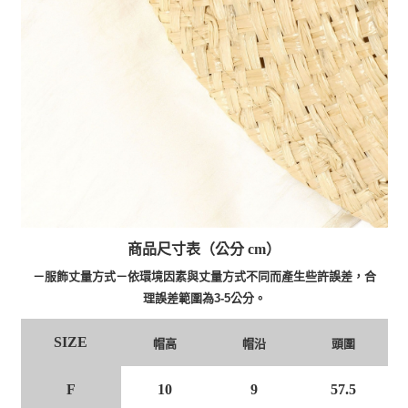
商品尺寸表（公分 cm）
－服飾丈量方式－依環境因素與丈量方式不同而產生些許誤差，合
理誤差範圍為3-5公分。
SIZE
帽高
帽沿
頭圍
F
10
9
57.5