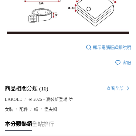
顯示電腦版詳細說明
客服
商品相關分類 (10)
查看全部
LAKOLE
☀️ 2026・夏裝新登場 🌴
女裝
配件
帽
漁夫帽
本分類熱銷
全站排行