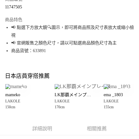
超商取貨付款
11747505
LINE Pay
商品特色
Apple Pay
📢 點選下方放大鏡🔍圖示，即可將商品照及尺寸表放大或縮小檢
視
街口支付
📢 官網販售之顏色尺寸，請以可點選商品顏色尺寸為主
悠遊付
商品貨號：633891
Google Pay
全盈+PAY
日本店員穿搭推薦
大哥付你分期
相關說明
mameko
LK那覇メインプレイス
ema _1803
【大哥付你分期使用說明】
LAKOLE
LAKOLE
LAKOLE
AFTEE先享後付
1.本服務由台灣大哥大提供，台灣大哥大用戶可立即使用無須另外申請。
150cm
170cm
155cm
2.付款方式選擇「大哥付你分期」，訂單成立後會自動跳轉到大哥付的交易
相關說明
流程，驗證手機門號後，選擇欲分期的期數、繳款截止日，確認付款後即完
【關於「AFTEE先享後付」】
成交易。
AFTEE先享後付是「在收到商品之後才付款」的支付方式。 讓您購物簡單便
運送方式
3.實際核准額度、可分期數及費用金額請依後續交易確認頁面所載為準。
利好安心！
詳細說明
相關推薦
4.訂單成立30分鐘內，如未前往確認交易或遇審核未通過，訂單將自動取
１．簡單：不需註冊會員、不需綁卡、不需儲值。
全家 取貨付款
消。如遇「轉專審核」未通過狀況，表示未達大哥付你分期系統評分，恕無