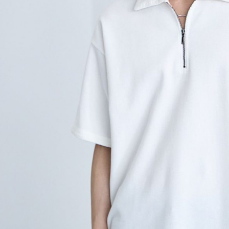
形，恩沛
動。