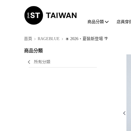
商品分類
店員穿
首頁
RAGEBLUE
☀️ 2026・夏裝新登場 🌴
商品分類
所有分類