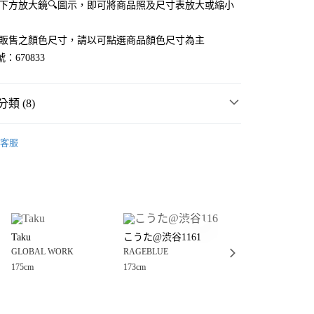
點選下方放大鏡🔍圖示，即可將商品照及尺寸表放大或縮小
官網販售之顏色尺寸，請以可點選商品顏色尺寸為主
：670833
類 (8)
E
☀️ 2026・夏裝新登場 🌴
客服
MMER SALE ↘️
RAGEBLUE
分期
E
🈹 FINAL SALE 4折起 ↘️
你分期使用說明】
享後付
由台灣大哥大提供，台灣大哥大用戶可立即使用無須另外申請。
E
男裝
上衣
T恤
式選擇「大哥付你分期」，訂單成立後會自動跳轉到大哥付的交易
E
男裝
上衣
休閒、設計上衣
證手機門號後，選擇欲分期的期數、繳款截止日，確認付款後即
FTEE先享後付」】
。
Taku
こうた@渋谷1161
Raimu@1294
先享後付是「在收到商品之後才付款」的支付方式。 讓您購物簡單
衣
T恤
准額度、可分期數及費用金額請依後續交易確認頁面所載為準。
GLOBAL WORK
RAGEBLUE
RAGEBLUE
心！
立30分鐘內，如未前往確認交易或遇審核未通過，訂單將自動取
：不需註冊會員、不需綁卡、不需儲值。
175cm
173cm
182cm
衣
休閒、設計上衣
「轉專審核」未通過狀況，表示未達大哥付你分期系統評分，恕
：只要手機號碼，簡訊認證，即可結帳。
付款
評估內容。
：先確認商品／服務後，再付款。
E
🎯 $990以下↘必搶專區 🈹
式說明】
0，滿NT$888(含以上)免運費
項不併入電信帳單，「大哥付你分期」於每月結算日後寄送繳費提