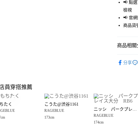
LINE Pay
📢 
檢視
Apple Pay
📢 
街口支付
商品貨號
悠遊付
商品相關分
Google Pay
全盈+PAY
RAGEBLU
分享
🈹 夏季 SU
大哥付你
相關說明
RAGEBLU
【大哥付
店員穿搭推薦
AFTEE先
1.本服務
RAGEBLU
2.付款方
相關說明
RAGEBLU
流程，驗
【關於「A
ちたく
こうた@渋谷1161
完成交易
AFTEE
男裝
上
ニッシ パークプレイス大分 RB6
3.實際核
GEBLUE
RAGEBLUE
便利好安
運送方式
4.訂單成
RAGEBLUE
１．簡單
7cm
173cm
男裝
上
消。如遇
２．便利
174cm
全家 取貨
無法說明
３．安心
RAGEBLU
【繳款方
每筆NT$8
1.分期款