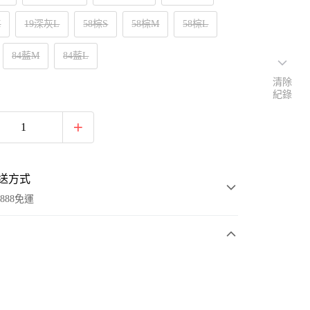
M
19深灰L
58棕S
58棕M
58棕L
84藍M
84藍L
清除
紀錄
送方式
888免運
次付款
付款