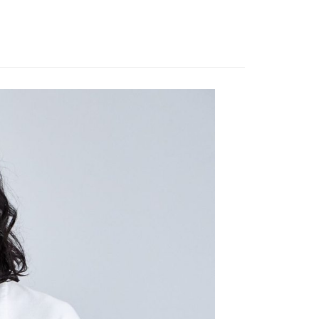
EE先享後付」結帳流程】
家取貨
方式選擇「AFTEE先享後付」後，將跳轉至「AFTEE先享後
訊連結打開帳單後，可選擇「超商條碼／台灣大直營門市／銀行轉
頁面，進行簡訊認證並確認金額後，即可完成結帳。
0，滿NT$888(含以上)免運費
／iPASS MONEY」等通路繳費。
成立數日內，您將收到繳費通知簡訊。
費通知簡訊後14天內，點擊此簡訊中的連結，可透過四大超商
付款
項】
網路銀行／等多元方式進行付款，方視為交易完成。
係由「台灣大哥大股份有限公司」（以下簡稱本公司）所提供，讓
：結帳手續完成當下不需立刻繳費，但若您需要取消訂單，請聯
0，滿NT$1,500(含以上)免運費
易時，得透過本服務購買商品或服務，並由商店將買賣／分期付
的店家。未經商家同意取消之訂單仍視為有效，需透過AFTEE
金債權讓與本公司後，依約使用本公司帳單繳交帳款。
繳納相關費用。
11取貨
意付款使用「大哥付你分期」之契約關係目的，商店將以您的個人
否成功請以「AFTEE先享後付 」之結帳頁面顯示為準，若有關於
0，滿NT$1,500(含以上)免運費
含姓名、電話或地址）提供予台灣大哥大進項蒐集、處理及利
功／繳費後需取消欲退款等相關疑問，請聯繫「AFTEE先享後
公司與您本人進行分期帳單所需資料之確認、核對及更正。
援中心」
https://netprotections.freshdesk.com/support/home
戶服務條款，請詳閱以下連結：
https://oppay.tw/userRule
項】
0，滿NT$1,500(含以上)免運費
恩沛科技股份有限公司提供之「AFTEE先享後付」服務完成之
依本服務之必要範圍內提供個人資料，並將交易相關給付款項請
讓予恩沛科技股份有限公司。
個人資料處理事宜，請瀏覽以下網址：
https://aftee.tw/terms/#terms3
年的使用者請事先徵得法定代理人或監護人之同意方可使用
E先享後付」，若未經同意申辦者引起之損失，本公司不負相關責
AFTEE先享後付」時，將依據個別帳號之用戶狀況，依本公司
核予不同之上限額度；若仍有額度不足之情形，本公司將視審查
用戶進行身份認證。
一人註冊多個帳號或使用他人資訊註冊。若發現惡意使用之情