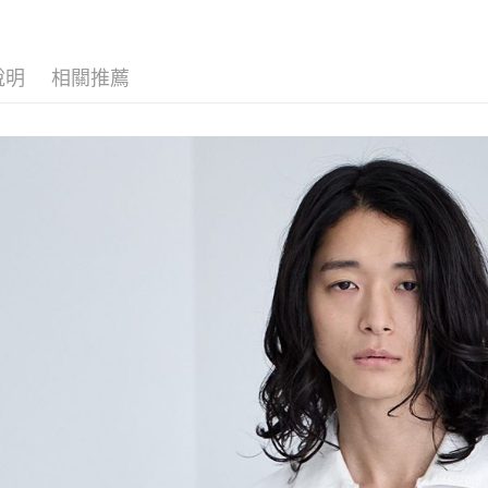
【「AFT
醒簡訊。
付款後 全
１．於結帳
2.透過簡
付」結帳
每筆NT$8
帳／街口支付
２．訂單
說明
相關推薦
３．收到繳
7-11 取貨
【注意事
／ATM／
1.本服務
※ 請注意
每筆NT$8
用戶於交
絡購買商品
款買賣價
先享後付
付款後 7-
2.基於同
※ 交易是
每筆NT$8
資料（包
是否繳費成
用，由本
付客戶支
宅配
3.完整用
【注意事
每筆NT$8
１．透過由
交易，需
求債權轉
２．關於
３．未成
「AFTE
任。
４．使用「
即時審查
結果請求
５．嚴禁