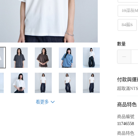
19深灰
84藍S
數量
付款與運
超取滿NT$
看更多
商品特色
付款方式
信用卡一
商品編號
11746558
超商取貨
商品特色