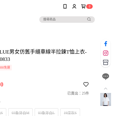
0
BLUE男女仿舊手縫車線半拉鍊T恤上衣-
0833
888免運
0
已賣出：25件
寸
白S
03象牙白M
03象牙白L
19深灰S