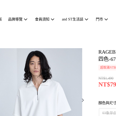
搭
品牌導覽
會員須知
and ST生活誌
門市
RAGE
四色-67
超取滿NT$
NT$1,490
NT$79
顏色與尺
03象牙