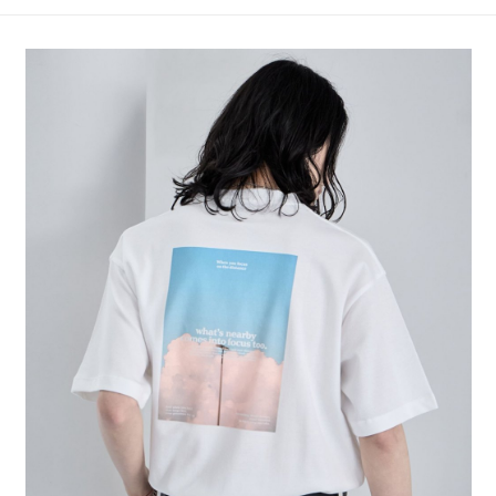
4.訂單成立30分鐘內，如未前往確認交易或遇審核未通過，訂單將自動取
１．簡單：不需註冊會員、不需綁卡、不需儲值。
全家 取貨付款
消。如遇「轉專審核」未通過狀況，表示未達大哥付你分期系統評分，恕無
２．便利：只要手機號碼，簡訊認證，即可結帳。
法說明評估內容。
每筆NT$80，滿NT$888(含以上)免運費
３．安心：先確認商品／服務後，再付款。
【繳款方式說明】
1.分期款項不併入電信帳單，「大哥付你分期」於每月結算日後寄送繳費提
付款後 全家取貨
【「AFTEE先享後付」結帳流程】
醒簡訊。
１．於結帳方式選擇「AFTEE先享後付」後，將跳轉至「AFTEE先享後付」
每筆NT$80，滿NT$888(含以上)免運費
2.透過簡訊連結打開帳單後，可選擇「超商條碼／台灣大直營門市／銀行轉
結帳頁面，進行簡訊認證並確認金額後，即可完成結帳。
帳／街口支付／iPASS MONEY」等通路繳費。
２．訂單成立數日內，您將收到繳費通知簡訊。
7-11 取貨付款
３．收到繳費通知簡訊後14天內，點擊此簡訊中的連結，可透過四大超商／
【注意事項】
每筆NT$80，滿NT$1,500(含以上)免運費
ATM／網路銀行／等多元方式進行付款，方視為交易完成。
1.本服務係由「台灣大哥大股份有限公司」（以下簡稱本公司）所提供，讓
※ 請注意：結帳手續完成當下不需立刻繳費，但若您需要取消訂單，請聯絡
用戶於交易時，得透過本服務購買商品或服務，並由商店將買賣／分期付款
付款後 7-11取貨
購買商品的店家。未經商家同意取消之訂單仍視為有效，需透過AFTEE先享
買賣價金債權讓與本公司後，依約使用本公司帳單繳交帳款。
後付繳納相關費用。
每筆NT$80，滿NT$1,500(含以上)免運費
2.基於同意付款使用「大哥付你分期」之契約關係目的，商店將以您的個人
※ 交易是否成功請以「AFTEE先享後付 」之結帳頁面顯示為準，若有關於
資料（包含姓名、電話或地址）提供予台灣大哥大進項蒐集、處理及利用，
是否繳費成功／繳費後需取消欲退款等相關疑問，請聯繫「AFTEE先享後付
宅配
由本公司與您本人進行分期帳單所需資料之確認、核對及更正。
客戶支援中心」
https://netprotections.freshdesk.com/support/home
3.完整用戶服務條款，請詳閱以下連結：
https://oppay.tw/userRule
每筆NT$80，滿NT$1,500(含以上)免運費
【注意事項】
１．透過由恩沛科技股份有限公司提供之「AFTEE先享後付」服務完成之交
易，需依本服務之必要範圍內提供個人資料，並將交易相關給付款項請求債
權轉讓予恩沛科技股份有限公司。
２．關於個人資料處理事宜，請瀏覽以下網址：
https://aftee.tw/terms/#terms3
３．未成年的使用者請事先徵得法定代理人或監護人之同意方可使用
「AFTEE先享後付」，若未經同意申辦者引起之損失，本公司不負相關責
任。