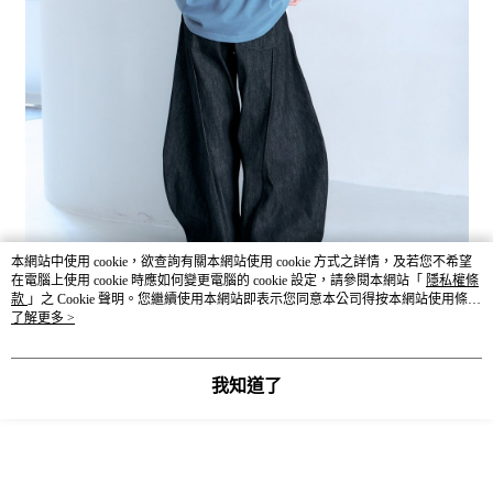
本網站中使用 cookie，欲查詢有關本網站使用 cookie 方式之詳情，及若您不希望
在電腦上使用 cookie 時應如何變更電腦的 cookie 設定，請參閱本網站「
隱私權條
款
」之 Cookie 聲明。您繼續使用本網站即表示您同意本公司得按本網站使用條款
之 Cookie 聲明使用 cookie。
了解更多 >
我知道了