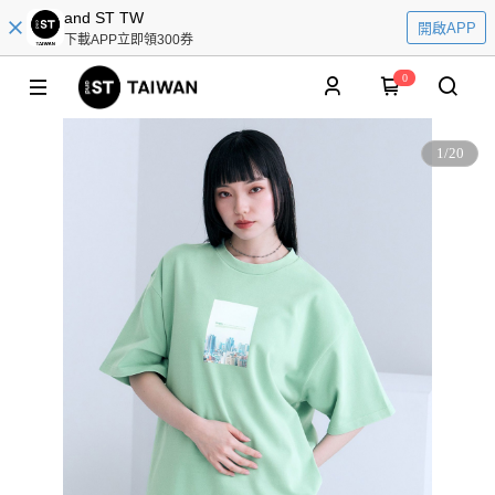
and ST TW
開啟APP
下載APP立即領300券
0
1
/
20