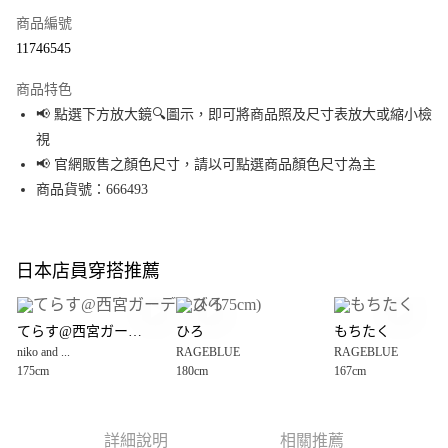
商品編號
超商取貨付款
11746545
LINE Pay
商品特色
Apple Pay
📢 點選下方放大鏡🔍圖示，即可將商品照及尺寸表放大或縮小檢
視
街口支付
📢 官網販售之顏色尺寸，請以可點選商品顏色尺寸為主
悠遊付
商品貨號：666493
Google Pay
全盈+PAY
日本店員穿搭推薦
大哥付你分期
相關說明
てらす@西宮ガーデンズ(175cm)
ひろ
もちたく
【大哥付你分期使用說明】
niko and ...
RAGEBLUE
RAGEBLUE
AFTEE先享後付
1.本服務由台灣大哥大提供，台灣大哥大用戶可立即使用無須另外申請。
175cm
180cm
167cm
2.付款方式選擇「大哥付你分期」，訂單成立後會自動跳轉到大哥付的交易
相關說明
流程，驗證手機門號後，選擇欲分期的期數、繳款截止日，確認付款後即完
【關於「AFTEE先享後付」】
成交易。
AFTEE先享後付是「在收到商品之後才付款」的支付方式。 讓您購物簡單便
運送方式
3.實際核准額度、可分期數及費用金額請依後續交易確認頁面所載為準。
利好安心！
詳細說明
相關推薦